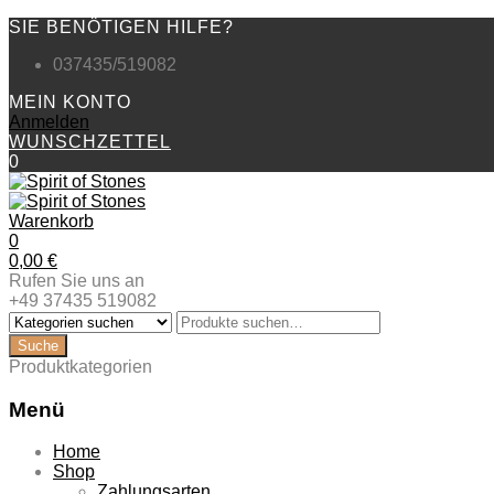
SIE BENÖTIGEN HILFE?
037435/519082
MEIN KONTO
Anmelden
WUNSCHZETTEL
0
Warenkorb
0
0,00
€
Rufen Sie uns an
+49 37435 519082
Produktkategorien
Menü
Zum
Home
Inhalt
Shop
springen
Zahlungsarten