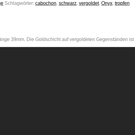
ge
Schlagwörter:
cabochon
,
schwarz
,
vergoldet
,
Onyx
,
tropfen
länge 39mm. Die Goldschicht auf vergoldeten Gegenständen ist 