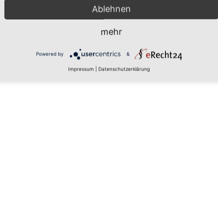
Ablehnen
mehr
 den
Powered by
&
Impressum
|
Datenschutzerklärung
rs, um
aten zu
tails
 zu, um
latform