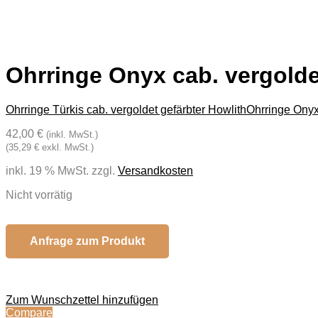
Ohrringe Onyx cab. vergolde
Ohrringe Türkis cab. vergoldet gefärbter Howlith
Ohrringe Onyx
42,00 €
(inkl. MwSt.)
(35,29 € exkl. MwSt.)
inkl. 19 % MwSt.
zzgl.
Versandkosten
Nicht vorrätig
Anfrage zum Produkt
Zum Wunschzettel hinzufügen
Compare