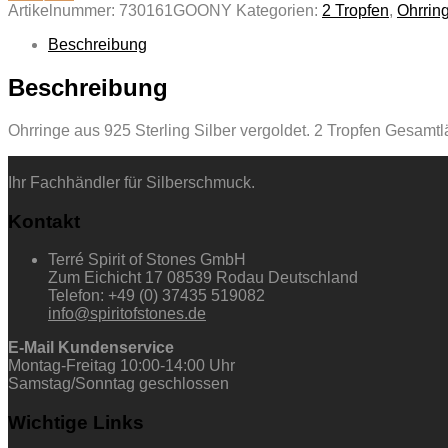
Artikelnummer:
730161GOONY
Kategorien:
2 Tropfen
,
Ohrrin
Beschreibung
Beschreibung
Ohrringe aus 925 Sterling Silber vergoldet. 2 Tropfen Gesamt
Ihr Fachhändler für Silberschmuck.
Kontakt
Terré Spirit of Stones GmbH
Zum Eichicht 17 08539 Rodau Deutschland
Telefon: +49 (0) 37435 519082
info@spiritofstones.de
E-Mail Kundenservice
Montag-Freitag 10:00-14:00 Uhr
Samstag/Sonntag geschlossen
Wichtige Links