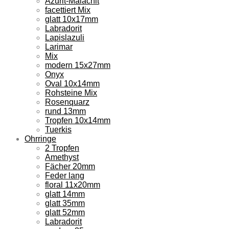
Azurit-Malachit
facettiert Mix
glatt 10x17mm
Labradorit
Lapislazuli
Larimar
Mix
modern 15x27mm
Onyx
Oval 10x14mm
Rohsteine Mix
Rosenquarz
rund 13mm
Tropfen 10x14mm
Tuerkis
Ohrringe
2 Tropfen
Amethyst
Fächer 20mm
Feder lang
floral 11x20mm
glatt 14mm
glatt 35mm
glatt 52mm
Labradorit