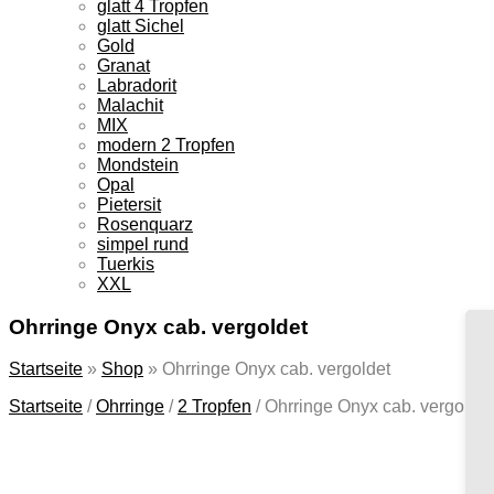
glatt 4 Tropfen
glatt Sichel
Gold
Granat
Labradorit
Malachit
MIX
modern 2 Tropfen
Mondstein
Opal
Pietersit
Rosenquarz
simpel rund
Tuerkis
XXL
Ohrringe Onyx cab. vergoldet
Startseite
»
Shop
»
Ohrringe Onyx cab. vergoldet
Startseite
/
Ohrringe
/
2 Tropfen
/
Ohrringe Onyx cab. vergoldet