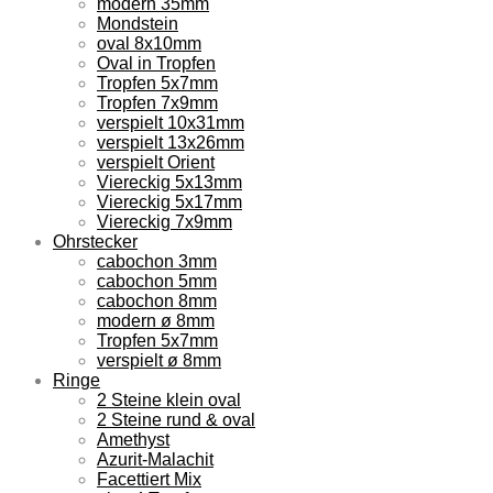
modern 35mm
Mondstein
oval 8x10mm
Oval in Tropfen
Tropfen 5x7mm
Tropfen 7x9mm
verspielt 10x31mm
verspielt 13x26mm
verspielt Orient
Viereckig 5x13mm
Viereckig 5x17mm
Viereckig 7x9mm
Ohrstecker
cabochon 3mm
cabochon 5mm
cabochon 8mm
modern ø 8mm
Tropfen 5x7mm
verspielt ø 8mm
Ringe
2 Steine klein oval
2 Steine rund & oval
Amethyst
Azurit-Malachit
Facettiert Mix