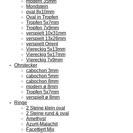
modern 35mm
Mondstein
oval 8x10mm
Oval in Tropfen
Tropfen 5x7mm
Tropfen 7x9mm
verspielt 10x31mm
verspielt 13x26mm
verspielt Orient
Viereckig 5x13mm
Viereckig 5x17mm
Viereckig 7x9mm
Ohrstecker
cabochon 3mm
cabochon 5mm
cabochon 8mm
modern ø 8mm
Tropfen 5x7mm
verspielt ø 8mm
Ringe
2 Steine klein oval
2 Steine rund & oval
Amethyst
Azurit-Malachit
Facettiert Mix