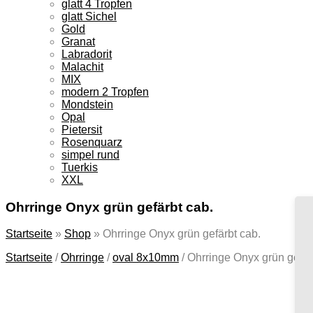
glatt 4 Tropfen
glatt Sichel
Gold
Granat
Labradorit
Malachit
MIX
modern 2 Tropfen
Mondstein
Opal
Pietersit
Rosenquarz
simpel rund
Tuerkis
XXL
Ohrringe Onyx grün gefärbt cab.
Startseite
»
Shop
»
Ohrringe Onyx grün gefärbt cab.
Startseite
/
Ohrringe
/
oval 8x10mm
/
Ohrringe Onyx grün gefär