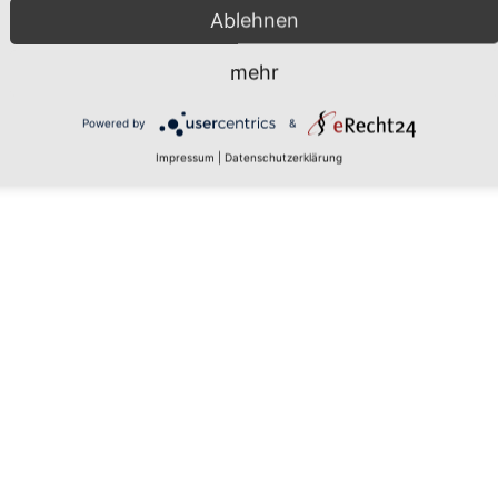
Ablehnen
mehr
 den
Powered by
&
Impressum
|
Datenschutzerklärung
rs, um
aten zu
tails
 zu, um
latform