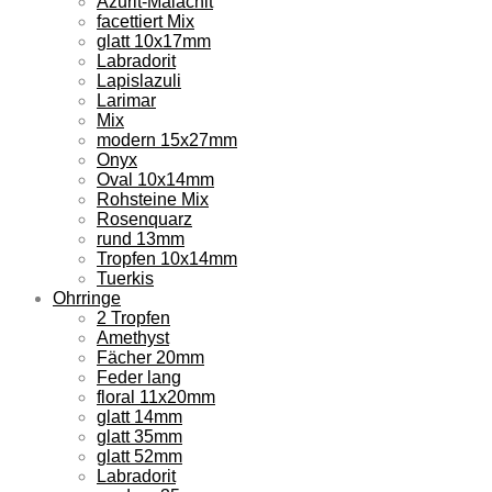
Azurit-Malachit
facettiert Mix
glatt 10x17mm
Labradorit
Lapislazuli
Larimar
Mix
modern 15x27mm
Onyx
Oval 10x14mm
Rohsteine Mix
Rosenquarz
rund 13mm
Tropfen 10x14mm
Tuerkis
Ohrringe
2 Tropfen
Amethyst
Fächer 20mm
Feder lang
floral 11x20mm
glatt 14mm
glatt 35mm
glatt 52mm
Labradorit