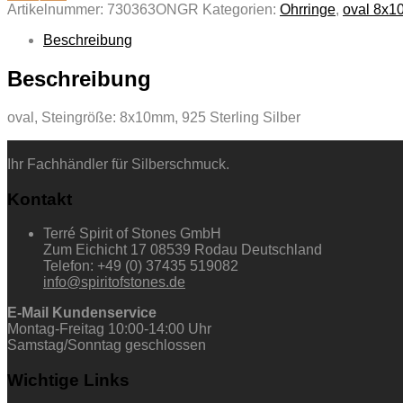
Artikelnummer:
730363ONGR
Kategorien:
Ohrringe
,
oval 8x
Beschreibung
Beschreibung
oval, Steingröße: 8x10mm, 925 Sterling Silber
Ihr Fachhändler für Silberschmuck.
Kontakt
Terré Spirit of Stones GmbH
Zum Eichicht 17 08539 Rodau Deutschland
Telefon: +49 (0) 37435 519082
info@spiritofstones.de
E-Mail Kundenservice
Montag-Freitag 10:00-14:00 Uhr
Samstag/Sonntag geschlossen
Wichtige Links