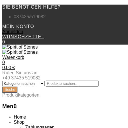
SIE BENÖTIGEN HILFE?
037435/519082
MEIN KONTO
Anmelden
WUNSCHZETTEL
0
Warenkorb
0
0,00
€
Rufen Sie uns an
+49 37435 519082
Produktkategorien
Menü
Zum
Home
Inhalt
Shop
springen
Zahlungsarten