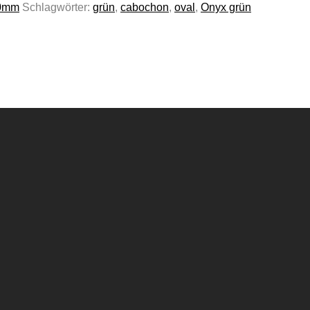
10mm
Schlagwörter:
grün
,
cabochon
,
oval
,
Onyx grün