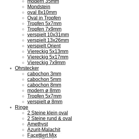
modern 35mm
Mondstein
oval 8x10mm
Oval in Tropfen
Tropfen 5x7mm
Tropfen 7x9mm
verspielt 10x31mm
verspielt 13x26mm
verspielt Orient
Viereckig 5x13mm
Viereckig 5x17mm
Viereckig 7x9mm
Ohrstecker
cabochon 3mm
cabochon 5mm
cabochon 8mm
modern ø 8mm
Tropfen 5x7mm
verspielt ø 8mm
Ringe
2 Steine klein oval
2 Steine rund & oval
Amethyst
Azurit-Malachit
Facettiert Mix