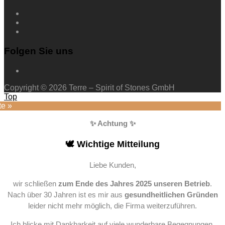
Folgen Sie uns
Copyright © 2026 Terre – Spirit of Stones GmbH
Top
te »
✨ Achtung ✨
🕊️ Wichtige Mitteilung
Liebe Kunden,
wir schließen
zum Ende des Jahres 2025 unseren Betrieb
.
Nach über 30 Jahren ist es mir aus
gesundheitlichen Gründen
leider nicht mehr möglich, die Firma weiterzuführen.
Ich blicke mit Dankbarkeit auf viele wunderbare Begegnungen,