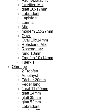
Azurit-Malachit
facettiert Mix
glatt 10x17mm
Labradorit
Lapislazuli
Larimar
Mix
modern 15x27mm
Onyx
Oval 10x14mm
Rohsteine Mix
Rosenquarz
rund 13mm
Tropfen 10x14mm
Tuerkis
Ohrringe
2 Tropfen
Amethyst
Fächer 20mm
Feder lang
floral 11x20mm
glatt 14mm
glatt 35mm
glatt 52mm
Labradorit