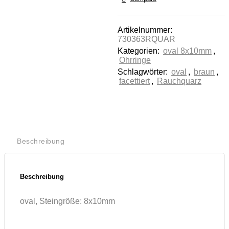
stimmen Sie der
Nutzung des
Artikelnummer:
Service zu, um
730363RQUAR
dieses Video
Kategorien:
oval 8x10mm
,
anzusehen.
Ohrringe
Schlagwörter:
oval
,
braun
,
Mehr
facettiert
,
Rauchquarz
Informationen
Akzeptieren
Powered by
Usercentrics
Beschreibung
Consent
Management
Platform
Beschreibung
oval, Steingröße: 8x10mm