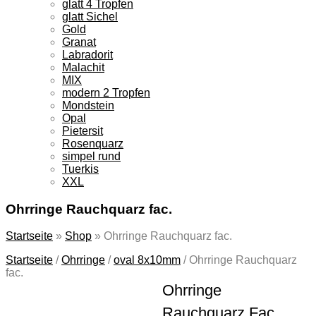
glatt 4 Tropfen
glatt Sichel
Gold
Granat
Labradorit
Malachit
MIX
modern 2 Tropfen
Mondstein
Opal
Pietersit
Rosenquarz
simpel rund
Tuerkis
XXL
Ohrringe Rauchquarz fac.
Startseite
»
Shop
»
Ohrringe Rauchquarz fac.
Startseite
/
Ohrringe
/
oval 8x10mm
/
Ohrringe Rauchquarz
fac.
Ohrringe
Rauchquarz Fac.