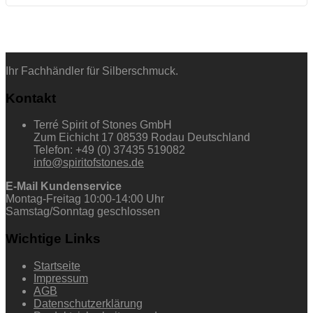
Ihr Fachhändler für Silberschmuck.
Kontakt
Terré Spirit of Stones GmbH
Zum Eichicht 17 08539 Rodau Deutschland
Telefon: +49 (0) 37435 519082
info@spiritofstones.de
E-Mail Kundenservice
Montag-Freitag 10:00-14:00 Uhr
Samstag/Sonntag geschlossen
Wichtige Links
Startseite
Impressum
AGB
Datenschutzerklärung