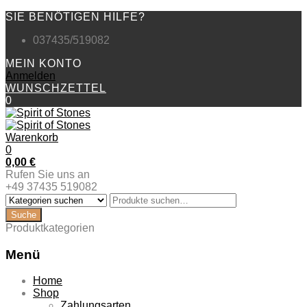
SIE BENÖTIGEN HILFE?
037435/519082
MEIN KONTO
Anmelden
WUNSCHZETTEL
0
Warenkorb
0
0,00
€
Rufen Sie uns an
+49 37435 519082
Produktkategorien
Menü
Zum
Home
Inhalt
Shop
springen
Zahlungsarten