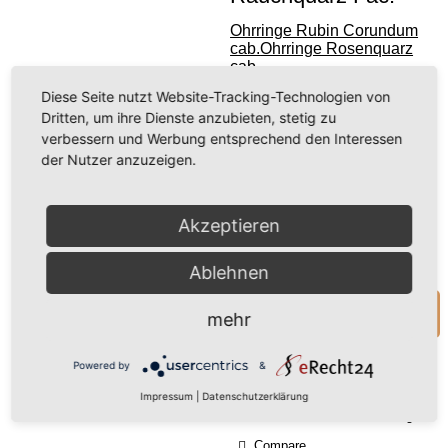
Wir
benötigen
Ohrringe Rubin Corundum
cab.
Ohrringe Rosenquarz
Ihre
cab.
Zustimmung,
um den
Diese Seite nutzt Website-Tracking-Technologien von
25,00 €
(inkl. MwSt.)
Dritten, um ihre Dienste anzubieten, stetig zu
Youtube-
(21,01 € exkl. MwSt.)
verbessern und Werbung entsprechend den Interessen
Service zu
der Nutzer anzuzeigen.
laden!
inkl. 19 % MwSt.
zzgl.
Versandkosten
Wir verwenden
Akzeptieren
einen Service
Nicht vorrätig
eines
Ablehnen
Drittanbieters, um
Videoinhalte
Anfrage zum Produkt
mehr
einzubetten.
Dieser Service
kann Daten zu
Powered by
&
Ihren Aktivitäten
Impressum
|
Datenschutzerklärung
sammeln. Bitte
Zum Wunschzettel Hinzufügen
lesen Sie die
Details durch und
Compare