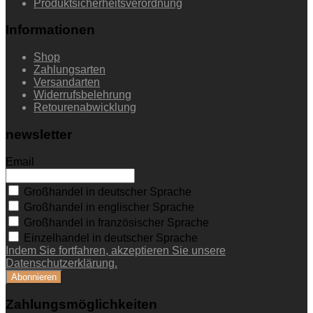
Produktsicherheitsverordnung
Informationen
Shop
Zahlungsarten
Versandarten
Widerrufsbelehrung
Retourenabwicklung
newsletter
Email
Großhandel in deutscher Sprache
Großhandel in englischer Sprache
Großhandel in französischer Sprache
Einzelhandel in deutscher Sprache
Indem Sie fortfahren, akzeptieren Sie unsere
Datenschutzerklärung.
Zahlungsmöglichkeiten