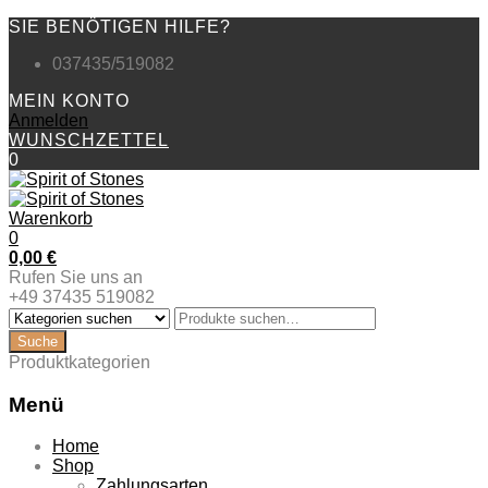
SIE BENÖTIGEN HILFE?
037435/519082
MEIN KONTO
Anmelden
WUNSCHZETTEL
0
Warenkorb
0
0,00
€
Rufen Sie uns an
+49 37435 519082
Produktkategorien
Menü
Zum
Home
Inhalt
Shop
springen
Zahlungsarten