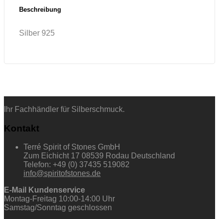
Beschreibung
Silber 925
Ihr Fachhändler für Silberschmuck.
Kontakt
Terré Spirit of Stones GmbH
Zum Eichicht 17 08539 Rodau Deutschland
Telefon: +49 (0) 37435 519082
info@spiritofstones.de
E-Mail Kundenservice
Montag-Freitag 10:00-14:00 Uhr
Samstag/Sonntag geschlossen