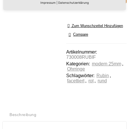
Impressum
|
Datenschutzerklärung
lesen Sie die
Details durch und
stimmen Sie der
Nutzung des
Zum Wunschzettel Hinzufügen
Service zu, um
Compare
dieses Video
anzusehen.
Artikelnummer:
Mehr
730008RUBIF
Informationen
Kategorien:
modern 25mm
,
Ohrringe
Akzeptieren
Schlagwörter:
Rubin
,
facettiert
,
rot
,
rund
Powered by
Usercentrics
Consent
Management
Platform
Beschreibung