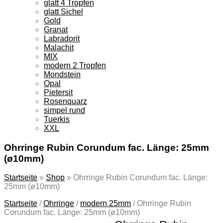
glatt 4 Tropfen
glatt Sichel
Gold
Granat
Labradorit
Malachit
MIX
modern 2 Tropfen
Mondstein
Opal
Pietersit
Rosenquarz
simpel rund
Tuerkis
XXL
Ohrringe Rubin Corundum fac. Länge: 25mm
(ø10mm)
Startseite
»
Shop
»
Ohrringe Rubin Corundum fac. Länge:
25mm (ø10mm)
Startseite
/
Ohrringe
/
modern 25mm
/
Ohrringe Rubin
Corundum fac. Länge: 25mm (ø10mm)