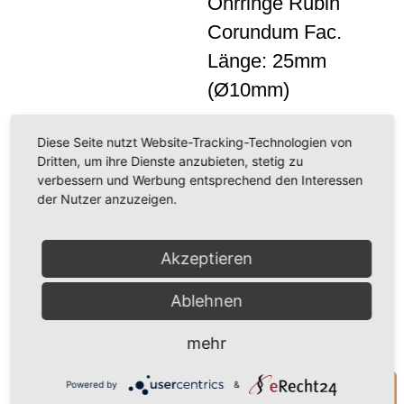
Ohrringe Rubin
Corundum Fac.
Wir
Länge: 25mm
benötigen
Ihre
(ø10mm)
Zustimmung,
Ohrringe Türkis, Länge:
um den
25mm (ø10mm) gefärbter
Diese Seite nutzt Website-Tracking-Technologien von
Youtube-
Howlith
Ohrringe Mondstein,
Dritten, um ihre Dienste anzubieten, stetig zu
Service zu
Länge: 25mm (ø10mm)
verbessern und Werbung entsprechend den Interessen
laden!
der Nutzer anzuzeigen.
34,00 €
(inkl. MwSt.)
Wir verwenden
(28,57 € exkl. MwSt.)
einen Service
Akzeptieren
eines
inkl. 19 % MwSt.
zzgl.
Versandkosten
Drittanbieters, um
Ablehnen
Videoinhalte
einzubetten.
Nicht vorrätig
mehr
Dieser Service
kann Daten zu
Ihren Aktivitäten
Powered by
&
Anfrage zum Produkt
sammeln. Bitte