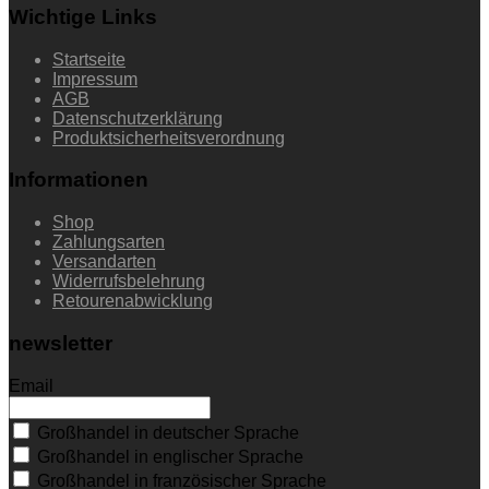
Wichtige Links
Startseite
Impressum
AGB
Datenschutzerklärung
Produktsicherheitsverordnung
Informationen
Shop
Zahlungsarten
Versandarten
Widerrufsbelehrung
Retourenabwicklung
newsletter
Email
Großhandel in deutscher Sprache
Großhandel in englischer Sprache
Großhandel in französischer Sprache