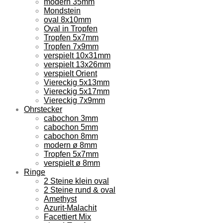
modern 35mm
Mondstein
oval 8x10mm
Oval in Tropfen
Tropfen 5x7mm
Tropfen 7x9mm
verspielt 10x31mm
verspielt 13x26mm
verspielt Orient
Viereckig 5x13mm
Viereckig 5x17mm
Viereckig 7x9mm
Ohrstecker
cabochon 3mm
cabochon 5mm
cabochon 8mm
modern ø 8mm
Tropfen 5x7mm
verspielt ø 8mm
Ringe
2 Steine klein oval
2 Steine rund & oval
Amethyst
Azurit-Malachit
Facettiert Mix