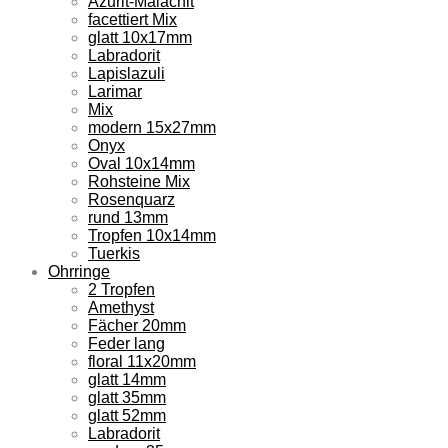
Azurit-Malachit
facettiert Mix
glatt 10x17mm
Labradorit
Lapislazuli
Larimar
Mix
modern 15x27mm
Onyx
Oval 10x14mm
Rohsteine Mix
Rosenquarz
rund 13mm
Tropfen 10x14mm
Tuerkis
Ohrringe
2 Tropfen
Amethyst
Fächer 20mm
Feder lang
floral 11x20mm
glatt 14mm
glatt 35mm
glatt 52mm
Labradorit