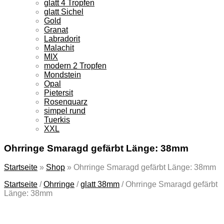
glatt 4 Tropfen
glatt Sichel
Gold
Granat
Labradorit
Malachit
MIX
modern 2 Tropfen
Mondstein
Opal
Pietersit
Rosenquarz
simpel rund
Tuerkis
XXL
Ohrringe Smaragd gefärbt Länge: 38mm
Startseite
»
Shop
»
Ohrringe Smaragd gefärbt Länge: 38mm
Startseite
/
Ohrringe
/
glatt 38mm
/
Ohrringe Smaragd gefärbt
Länge: 38mm