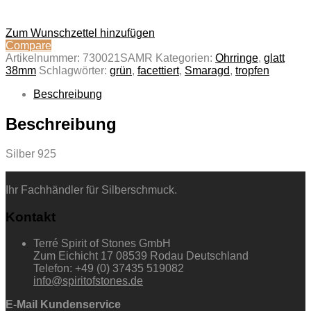
Zum Wunschzettel hinzufügen
Compare
Artikelnummer:
730021SAMR
Kategorien:
Ohrringe
,
glatt
38mm
Schlagwörter:
grün
,
facettiert
,
Smaragd
,
tropfen
Beschreibung
Beschreibung
Silber 925
Ihr Fachhändler für Silberschmuck.
Kontakt
Terré Spirit of Stones GmbH
Zum Eichicht 17 08539 Rodau Deutschland
Telefon: +49 (0) 37435 519082
info@spiritofstones.de
E-Mail Kundenservice