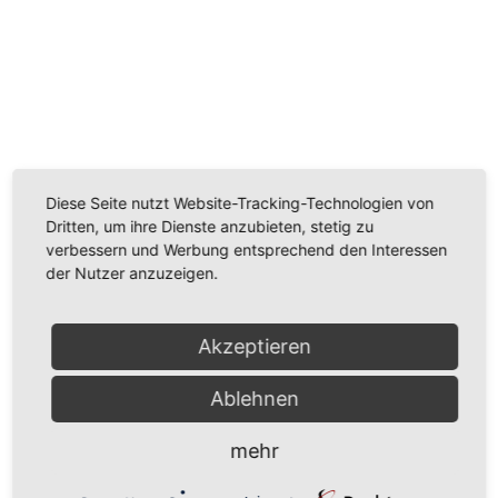
Wir benötigen Ihre Zustimmung, um den
Youtube-Service zu laden!
Wir verwenden einen Service eines Drittanbieters, um
Videoinhalte einzubetten. Dieser Service kann Daten
Diese Seite nutzt Website-Tracking-Technologien von
zu Ihren Aktivitäten sammeln. Bitte lesen Sie die Details
Dritten, um ihre Dienste anzubieten, stetig zu
durch und stimmen Sie der Nutzung des Service zu,
verbessern und Werbung entsprechend den Interessen
um dieses Video anzusehen.
der Nutzer anzuzeigen.
Mehr Informationen
Akzeptieren
Akzeptieren
Ablehnen
Powered by
Usercentrics Consent Management
Platform
mehr