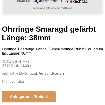
Powered by
&
Impressum
|
Datenschutzerklärung
Ohrringe Smaragd gefärbt
Länge: 38mm
Ohrringe Tigerauge, Länge: 38mm
Ohrringe Rubin Corundum
fac. Länge: 38mm
45,01 €
(inkl. MwSt.)
(37,82 € exkl. MwSt.)
inkl. 19 % MwSt.
zzgl.
Versandkosten
Nicht vorrätig
Anfrage zum Produkt