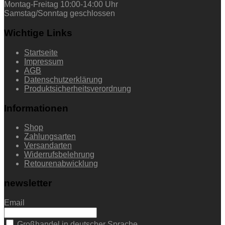
Montag-Freitag 10:00-14:00 Uhr
Samstag/Sonntag geschlossen
Wichtige Links
Startseite
Impressum
AGB
Datenschutzerklärung
Produktsicherheitsverordnung
Informationen
Shop
Zahlungsarten
Versandarten
Widerrufsbelehrung
Retourenabwicklung
newsletter
Email
Großhandel in deutscher Sprache