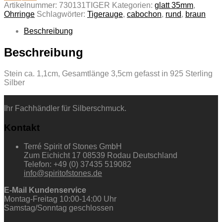
Artikelnummer:
730131TIGER
Kategorien:
glatt 35mm
,
Ohrringe
Schlagwörter:
Tigerauge
,
cabochon
,
rund
,
braun
Beschreibung
Beschreibung
Stein ca. 1,1cm, Gesamtlänge 3,5cm gefasst in 925 Sterling
Silber
Ihr Fachhändler für Silberschmuck.
Kontakt
Terré Spirit of Stones GmbH
Zum Eichicht 17 08539 Rodau Deutschland
Telefon: +49 (0) 37435 519082
info@spiritofstones.de
E-Mail Kundenservice
Montag-Freitag 10:00-14:00 Uhr
Samstag/Sonntag geschlossen