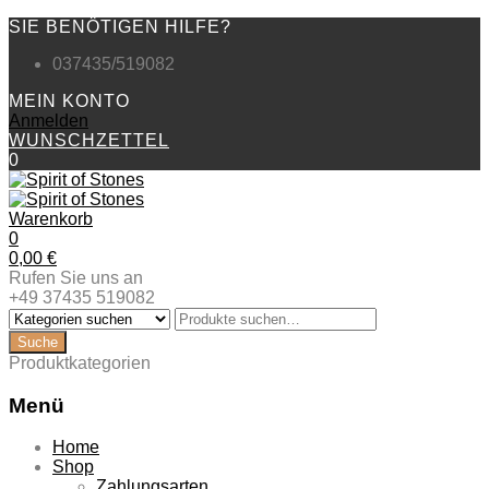
SIE BENÖTIGEN HILFE?
037435/519082
MEIN KONTO
Anmelden
WUNSCHZETTEL
0
Warenkorb
0
0,00
€
Rufen Sie uns an
+49 37435 519082
Produktkategorien
Menü
Zum
Home
Inhalt
Shop
springen
Zahlungsarten