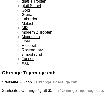
glatt 4 Tropfen
glatt Sichel
Gold
Granat
Labradorit
Malachit
MIX
modern 2 Tropfen
Mondstein
Opal
Pietersit
Rosenquarz
simpel rund
Tuerkis
XXL
Ohrringe Tigerauge cab.
Startseite
»
Shop
»
Ohrringe Tigerauge cab.
Startseite
/
Ohrringe
/
glatt 35mm
/
Ohrringe Tigerauge cab.