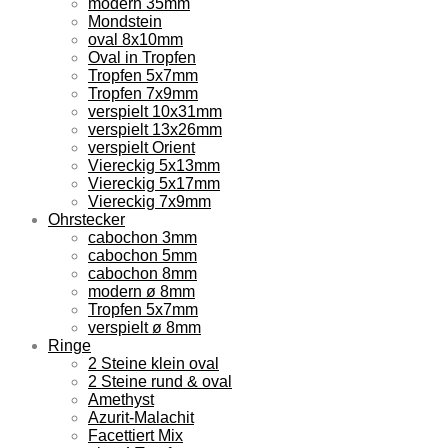
modern 35mm
Mondstein
oval 8x10mm
Oval in Tropfen
Tropfen 5x7mm
Tropfen 7x9mm
verspielt 10x31mm
verspielt 13x26mm
verspielt Orient
Viereckig 5x13mm
Viereckig 5x17mm
Viereckig 7x9mm
Ohrstecker
cabochon 3mm
cabochon 5mm
cabochon 8mm
modern ø 8mm
Tropfen 5x7mm
verspielt ø 8mm
Ringe
2 Steine klein oval
2 Steine rund & oval
Amethyst
Azurit-Malachit
Facettiert Mix