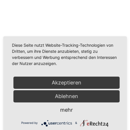
Wir benötigen Ihre Zustimmung, um den
Youtube-Service zu laden!
Wir verwenden einen Service eines Drittanbieters, um
Diese Seite nutzt Website-Tracking-Technologien von
Videoinhalte einzubetten. Dieser Service kann Daten
Dritten, um ihre Dienste anzubieten, stetig zu
zu Ihren Aktivitäten sammeln. Bitte lesen Sie die Details
verbessern und Werbung entsprechend den Interessen
durch und stimmen Sie der Nutzung des Service zu,
der Nutzer anzuzeigen.
um dieses Video anzusehen.
Mehr Informationen
Akzeptieren
Akzeptieren
Ablehnen
Powered by
Usercentrics Consent Management
mehr
Platform
Powered by
&