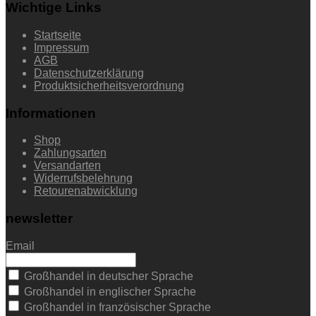
Wichtige Links
Startseite
Impressum
AGB
Datenschutzerklärung
Produktsicherheitsverordnung
Informationen
Shop
Zahlungsarten
Versandarten
Widerrufsbelehrung
Retourenabwicklung
newsletter
Email
Großhandel in deutscher Sprache
Großhandel in englischer Sprache
Großhandel in französischer Sprache