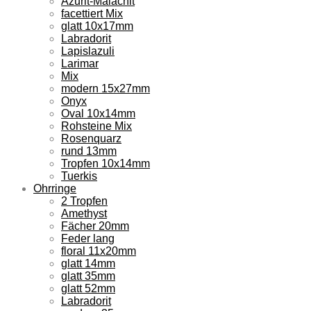
Azurit-Malachit
facettiert Mix
glatt 10x17mm
Labradorit
Lapislazuli
Larimar
Mix
modern 15x27mm
Onyx
Oval 10x14mm
Rohsteine Mix
Rosenquarz
rund 13mm
Tropfen 10x14mm
Tuerkis
Ohrringe
2 Tropfen
Amethyst
Fächer 20mm
Feder lang
floral 11x20mm
glatt 14mm
glatt 35mm
glatt 52mm
Labradorit