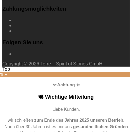
Zahlungsmöglichkeiten
Folgen Sie uns
Copyright © 2026 Terre – Spirit of Stones GmbH
Top
te »
✨ Achtung ✨
🕊️ Wichtige Mitteilung
Liebe Kunden,
wir schließen
zum Ende des Jahres 2025 unseren Betrieb
.
Nach über 30 Jahren ist es mir aus
gesundheitlichen Gründen