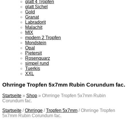
glatt 4 Tropfen
glatt Sichel
Gold
Granat
Labradorit
Malachit
MIX
modern 2 Tropfen
Mondstein
Opal
Pietersit
Rosenquarz
simpel rund
Tuerkis
XXL
Ohrringe Tropfen 5x7mm Rubin Corundum fac.
Startseite
»
Shop
»
Ohrringe Tropfen 5x7mm Rubin
Corundum fac.
Startseite
/
Ohrringe
/
Tropfen 5x7mm
/
Ohrringe Tropfen
5x7mm Rubin Corundum fac.