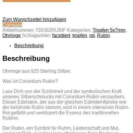
Zum Wunschzettel hinzufügen
Compare
Artikelnummer:
730362RUBIF
Kategorien:
Tropfen 5x7mm
,
Ohrringe
Schlagwörter:
facettiert
,
tropfen
,
rot
,
Rubin
Beschreibung
Beschreibung
Ohrringe aus 925 Sterling Silber.
Was ist Corundum-Rubin?
Lass Dich von der Schönheit und der symbolischen Kraft
unseres Silberschmucks mit Corundum-Rubin verzaubern.
Dieser Edelstein, der aus der gleichen Edelsteinfamilie wie
der berühmte Rubin stammt, wird in einem intensiven Rubin-
Rot gefärbt und verkörpert die Essenz des traditionellen
Rubins.
Der Rubin, ein Symbol für Ruhm, Leidenschaft und Mut,