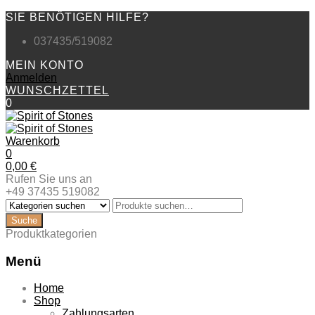
SIE BENÖTIGEN HILFE?
037435/519082
MEIN KONTO
Anmelden
WUNSCHZETTEL
0
Warenkorb
0
0,00
€
Rufen Sie uns an
+49 37435 519082
Produktkategorien
Menü
Zum
Home
Inhalt
Shop
springen
Zahlungsarten