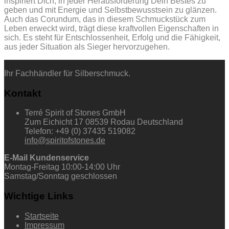
inspiriert Dich, in jeder Herausforderung Dein Bestes zu
geben und mit Energie und Selbstbewusstsein zu glänzen.
Auch das Corundum, das in diesem Schmuckstück zum
Leben erweckt wird, trägt diese kraftvollen Eigenschaften in
sich. Es steht für Entschlossenheit, Erfolg und die Fähigkeit,
aus jeder Situation als Sieger hervorzugehen.
Ihr Fachhändler für Silberschmuck.
Kontakt
Terré Spirit of Stones GmbH
Zum Eichicht 17 08539 Rodau Deutschland
Telefon: +49 (0) 37435 519082
info@spiritofstones.de
E-Mail Kundenservice
Montag-Freitag 10:00-14:00 Uhr
Samstag/Sonntag geschlossen
Wichtige Links
Startseite
Impressum