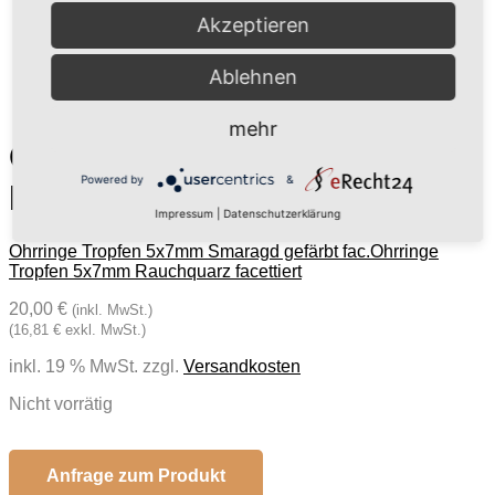
Akzeptieren
Ablehnen
mehr
Ohrringe Tropfen 5x7mm
Powered by
&
Rubin Corundum fac.
Impressum
|
Datenschutzerklärung
Ohrringe Tropfen 5x7mm Smaragd gefärbt fac.
Ohrringe
Tropfen 5x7mm Rauchquarz facettiert
20,00 €
(inkl. MwSt.)
(16,81 € exkl. MwSt.)
inkl. 19 % MwSt.
zzgl.
Versandkosten
Nicht vorrätig
Anfrage zum Produkt