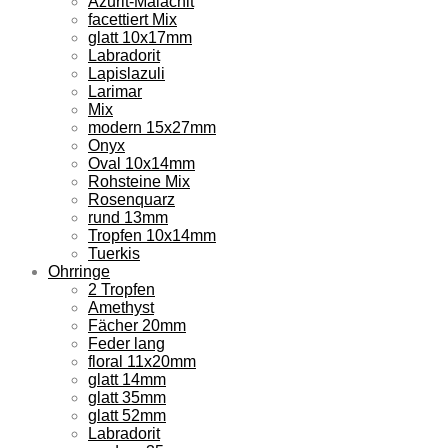
Azurit-Malachit
facettiert Mix
glatt 10x17mm
Labradorit
Lapislazuli
Larimar
Mix
modern 15x27mm
Onyx
Oval 10x14mm
Rohsteine Mix
Rosenquarz
rund 13mm
Tropfen 10x14mm
Tuerkis
Ohrringe
2 Tropfen
Amethyst
Fächer 20mm
Feder lang
floral 11x20mm
glatt 14mm
glatt 35mm
glatt 52mm
Labradorit