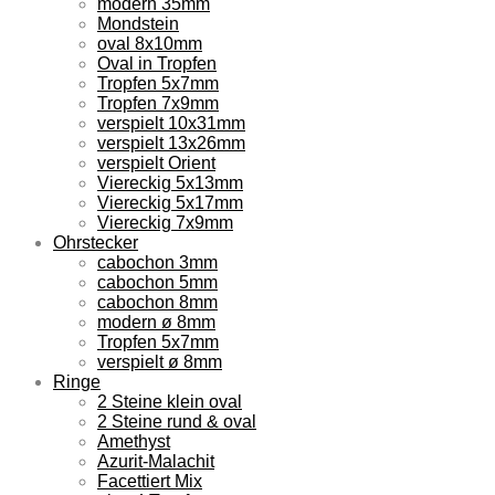
modern 35mm
Mondstein
oval 8x10mm
Oval in Tropfen
Tropfen 5x7mm
Tropfen 7x9mm
verspielt 10x31mm
verspielt 13x26mm
verspielt Orient
Viereckig 5x13mm
Viereckig 5x17mm
Viereckig 7x9mm
Ohrstecker
cabochon 3mm
cabochon 5mm
cabochon 8mm
modern ø 8mm
Tropfen 5x7mm
verspielt ø 8mm
Ringe
2 Steine klein oval
2 Steine rund & oval
Amethyst
Azurit-Malachit
Facettiert Mix