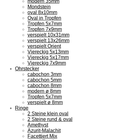
modern 35mm
Mondstein
oval 8x10mm
Oval in Tropfen
Tropfen 5x7mm
Tropfen 7x9mm
verspielt 10x31mm
verspielt 13x26mm
verspielt Orient
Viereckig 5x13mm
Viereckig 5x17mm
Viereckig 7x9mm
Ohrstecker
cabochon 3mm
cabochon 5mm
cabochon 8mm
modern ø 8mm
Tropfen 5x7mm
verspielt ø 8mm
Ringe
2 Steine klein oval
2 Steine rund & oval
Amethyst
Azurit-Malachit
Facettiert Mix