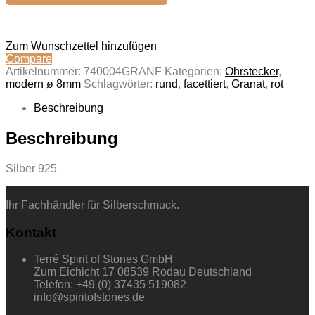
Zum Wunschzettel hinzufügen
Compare
Artikelnummer:
740004GRANF
Kategorien:
Ohrstecker
,
modern ø 8mm
Schlagwörter:
rund
,
facettiert
,
Granat
,
rot
Beschreibung
Beschreibung
Silber 925
Ihr Fachhändler für Silberschmuck.
Kontakt
Terré Spirit of Stones GmbH
Zum Eichicht 17 08539 Rodau Deutschland
Telefon: +49 (0) 37435 519082
info@spiritofstones.de