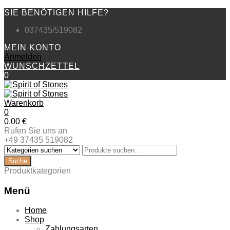
SIE BENÖTIGEN HILFE?
037435/519082
MEIN KONTO
Anmelden
WUNSCHZETTEL
0
Warenkorb
0
0,00
€
Rufen Sie uns an
+49 37435 519082
Produktkategorien
Menü
Zum
Home
Inhalt
Shop
springen
Zahlungsarten