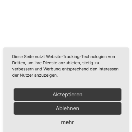
Wir benötigen Ihre Zustimmung, um den
Youtube-Service zu laden!
Wir verwenden einen Service eines Drittanbieters, um
Videoinhalte einzubetten. Dieser Service kann Daten
Diese Seite nutzt Website-Tracking-Technologien von
zu Ihren Aktivitäten sammeln. Bitte lesen Sie die Details
Dritten, um ihre Dienste anzubieten, stetig zu
durch und stimmen Sie der Nutzung des Service zu,
verbessern und Werbung entsprechend den Interessen
um dieses Video anzusehen.
der Nutzer anzuzeigen.
Mehr Informationen
Akzeptieren
Akzeptieren
Ablehnen
Powered by
Usercentrics Consent Management
mehr
Platform