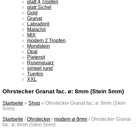
glatt 4 Tropfen
glatt Sichel
Gold
Granat
Labradorit
Malachit
MIX
modern 2 Tropfen
Mondstein
Opal
Pietersit
Rosenquarz
simpel rund
Tuerkis
XXL
Ohrstecker Granat fac. ø: 8mm (Stein 5mm)
Startseite
»
Shop
»
Ohrstecker Granat fac. ø: 8mm (Stein
5mm)
Startseite
/
Ohrstecker
/
modern ø 8mm
/
Ohrstecker Granat
fac. ø: 8mm (Stein 5mm)