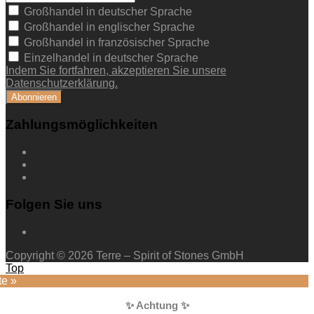
Großhandel in deutscher Sprache
Großhandel in englischer Sprache
Großhandel in französischer Sprache
Einzelhandel in deutscher Sprache
Indem Sie fortfahren, akzeptieren Sie unsere
Datenschutzerklärung.
Zahlungsmöglichkeiten
Folgen Sie uns
Copyright © 2026 Terre – Spirit of Stones GmbH
Top
te »
✨ Achtung ✨