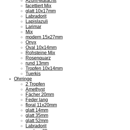
Azurit-Malachit
facettiert Mix
glatt 10x17mm
Labradorit
Lapislazuli
Larimar
Mix
modern 15x27mm
Onyx
Oval 10x14mm
Rohsteine Mix
Rosenquarz
rund 13mm
Tropfen 10x14mm
Tuerkis
Ohrringe
2 Tropfen
Amethyst
Fächer 20mm
Feder lang
floral 11x20mm
glatt 14mm
glatt 35mm
glatt 52mm
Labradorit