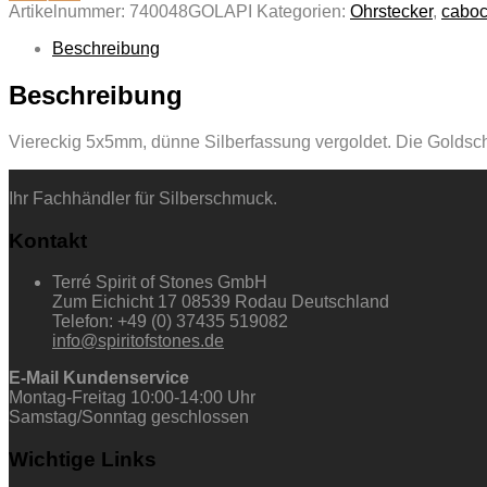
Artikelnummer:
740048GOLAPI
Kategorien:
Ohrstecker
,
cabo
Beschreibung
Beschreibung
Viereckig 5x5mm, dünne Silberfassung vergoldet. Die Goldschi
Ihr Fachhändler für Silberschmuck.
Kontakt
Terré Spirit of Stones GmbH
Zum Eichicht 17 08539 Rodau Deutschland
Telefon: +49 (0) 37435 519082
info@spiritofstones.de
E-Mail Kundenservice
Montag-Freitag 10:00-14:00 Uhr
Samstag/Sonntag geschlossen
Wichtige Links