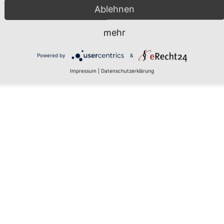
Ablehnen
mehr
 den
Powered by
&
Impressum
|
Datenschutzerklärung
rs, um
aten zu
tails
 zu, um
latform