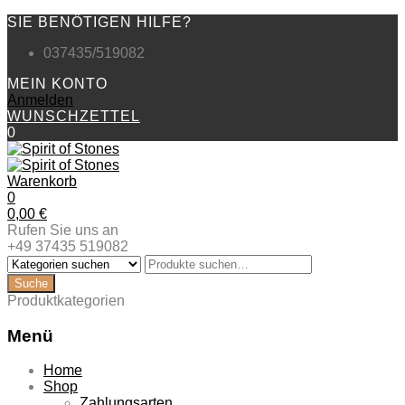
SIE BENÖTIGEN HILFE?
037435/519082
MEIN KONTO
Anmelden
WUNSCHZETTEL
0
Warenkorb
0
0,00
€
Rufen Sie uns an
+49 37435 519082
Produktkategorien
Menü
Zum
Home
Inhalt
Shop
springen
Zahlungsarten