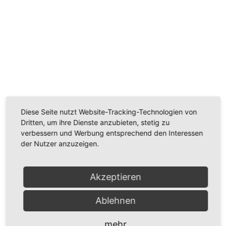
Wir benötigen Ihre Zustimmung, um den
Youtube-Service zu laden!
Wir verwenden einen Service eines Drittanbieters, um
Videoinhalte einzubetten. Dieser Service kann Daten
Diese Seite nutzt Website-Tracking-Technologien von
zu Ihren Aktivitäten sammeln. Bitte lesen Sie die Details
Dritten, um ihre Dienste anzubieten, stetig zu
durch und stimmen Sie der Nutzung des Service zu,
verbessern und Werbung entsprechend den Interessen
um dieses Video anzusehen.
der Nutzer anzuzeigen.
Mehr Informationen
Akzeptieren
Akzeptieren
Ablehnen
Powered by
Usercentrics Consent Management
Platform
mehr