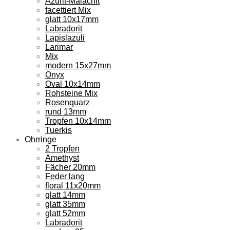
Azurit-Malachit
facettiert Mix
glatt 10x17mm
Labradorit
Lapislazuli
Larimar
Mix
modern 15x27mm
Onyx
Oval 10x14mm
Rohsteine Mix
Rosenquarz
rund 13mm
Tropfen 10x14mm
Tuerkis
Ohrringe
2 Tropfen
Amethyst
Fächer 20mm
Feder lang
floral 11x20mm
glatt 14mm
glatt 35mm
glatt 52mm
Labradorit