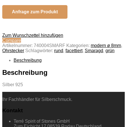
Anfrage zum Produkt
Zum Wunschzettel hinzufügen
Compare
Artikelnummer:
740004SMARF
Kategorien:
modern ø 8mm
,
Ohrstecker
Schlagwörter:
rund
,
facettiert
,
Smaragd
,
grün
Beschreibung
Beschreibung
Silber 925
Ihr Fachhändler für Silberschmuck.
Kontakt
Terré Spirit of Stones GmbH
Zum Eichicht 17 08539 Rodau Deutschland