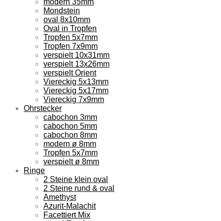
modern 35mm
Mondstein
oval 8x10mm
Oval in Tropfen
Tropfen 5x7mm
Tropfen 7x9mm
verspielt 10x31mm
verspielt 13x26mm
verspielt Orient
Viereckig 5x13mm
Viereckig 5x17mm
Viereckig 7x9mm
Ohrstecker
cabochon 3mm
cabochon 5mm
cabochon 8mm
modern ø 8mm
Tropfen 5x7mm
verspielt ø 8mm
Ringe
2 Steine klein oval
2 Steine rund & oval
Amethyst
Azurit-Malachit
Facettiert Mix