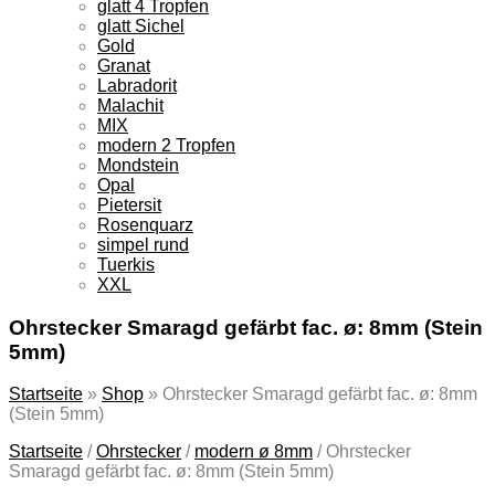
glatt 4 Tropfen
glatt Sichel
Gold
Granat
Labradorit
Malachit
MIX
modern 2 Tropfen
Mondstein
Opal
Pietersit
Rosenquarz
simpel rund
Tuerkis
XXL
Ohrstecker Smaragd gefärbt fac. ø: 8mm (Stein
5mm)
Startseite
»
Shop
»
Ohrstecker Smaragd gefärbt fac. ø: 8mm
(Stein 5mm)
Startseite
/
Ohrstecker
/
modern ø 8mm
/
Ohrstecker
Smaragd gefärbt fac. ø: 8mm (Stein 5mm)