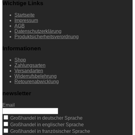
Wichtige Links
Startseite
Impressum
AGB
Datenschutzerklärung
Produktsicherheitsverordnung
Informationen
Shop
Zahlungsarten
Versandarten
Widerrufsbelehrung
Retourenabwicklung
newsletter
Email
Großhandel in deutscher Sprache
Großhandel in englischer Sprache
Großhandel in französischer Sprache