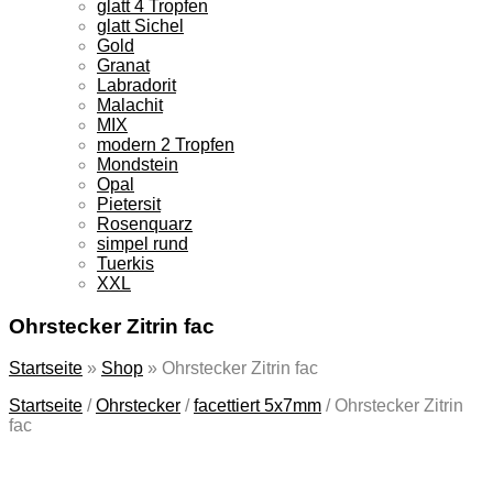
glatt 4 Tropfen
glatt Sichel
Gold
Granat
Labradorit
Malachit
MIX
modern 2 Tropfen
Mondstein
Opal
Pietersit
Rosenquarz
simpel rund
Tuerkis
XXL
Ohrstecker Zitrin fac
Startseite
»
Shop
»
Ohrstecker Zitrin fac
Startseite
/
Ohrstecker
/
facettiert 5x7mm
/
Ohrstecker Zitrin
fac