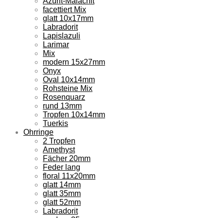
Azurit-Malachit
facettiert Mix
glatt 10x17mm
Labradorit
Lapislazuli
Larimar
Mix
modern 15x27mm
Onyx
Oval 10x14mm
Rohsteine Mix
Rosenquarz
rund 13mm
Tropfen 10x14mm
Tuerkis
Ohrringe
2 Tropfen
Amethyst
Fächer 20mm
Feder lang
floral 11x20mm
glatt 14mm
glatt 35mm
glatt 52mm
Labradorit