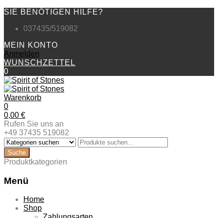
SIE BENÖTIGEN HILFE?
037435/519082
MEIN KONTO
Anmelden
WUNSCHZETTEL
0
Warenkorb
0
0,00
€
Rufen Sie uns an
+49 37435 519082
Produktkategorien
Menü
Zum
Home
Inhalt
Shop
springen
Zahlungsarten