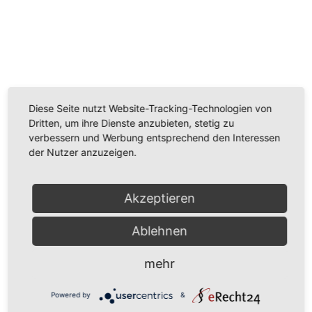
Wir benötigen Ihre Zustimmung, um den
Youtube-Service zu laden!
Wir verwenden einen Service eines Drittanbieters, um
Diese Seite nutzt Website-Tracking-Technologien von
Videoinhalte einzubetten. Dieser Service kann Daten
Dritten, um ihre Dienste anzubieten, stetig zu
zu Ihren Aktivitäten sammeln. Bitte lesen Sie die Details
verbessern und Werbung entsprechend den Interessen
durch und stimmen Sie der Nutzung des Service zu,
der Nutzer anzuzeigen.
um dieses Video anzusehen.
Akzeptieren
Mehr Informationen
Ablehnen
Akzeptieren
Powered by
Usercentrics Consent Management
mehr
Platform
Powered by
&