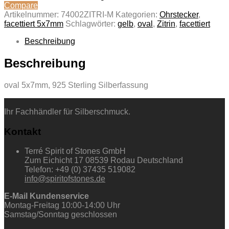
Compare
Artikelnummer:
74002ZITRI-M
Kategorien:
Ohrstecker
,
facettiert 5x7mm
Schlagwörter:
gelb
,
oval
,
Zitrin
,
facettiert
Beschreibung
Beschreibung
oval 5x7mm, 925 Sterling Silberfassung
Ihr Fachhändler für Silberschmuck.
Kontakt
Terré Spirit of Stones GmbH
Zum Eichicht 17 08539 Rodau Deutschland
Telefon: +49 (0) 37435 519082
info@spiritofstones.de
E-Mail Kundenservice
Montag-Freitag 10:00-14:00 Uhr
Samstag/Sonntag geschlossen