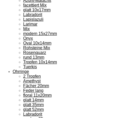
Azurit-Malachit
facettiert Mix
glatt 10x17mm
Labradorit
Lapislazuli
Larimar
Mix
modern 15x27mm
Onyx
Oval 10x14mm
Rohsteine Mix
Rosenquarz
rund 13mm
Tropfen 10x14mm
Tuerkis
Ohrringe
2 Tropfen
Amethyst
Fächer 20mm
Feder lang
floral 11x20mm
glatt 14mm
glatt 35mm
glatt 52mm
Labradorit