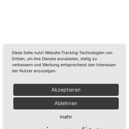
Wir benötigen Ihre Zustimmung, um den
Youtube-Service zu laden!
Wir verwenden einen Service eines Drittanbieters, um
Videoinhalte einzubetten. Dieser Service kann Daten
zu Ihren Aktivitäten sammeln. Bitte lesen Sie die Details
Diese Seite nutzt Website-Tracking-Technologien von
durch und stimmen Sie der Nutzung des Service zu,
Dritten, um ihre Dienste anzubieten, stetig zu
um dieses Video anzusehen.
verbessern und Werbung entsprechend den Interessen
der Nutzer anzuzeigen.
Mehr Informationen
Akzeptieren
Akzeptieren
Ablehnen
Powered by
Usercentrics Consent Management
Platform
mehr