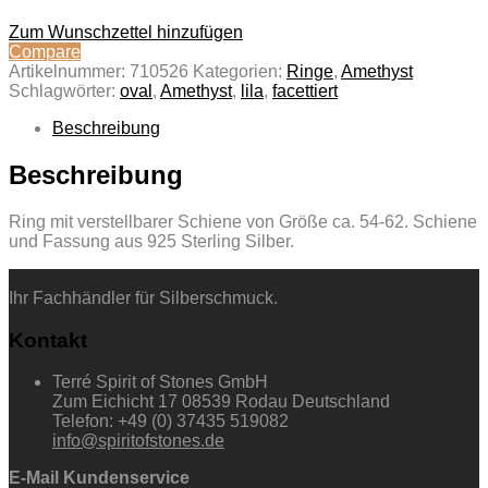
Zum Wunschzettel hinzufügen
Compare
Artikelnummer:
710526
Kategorien:
Ringe
,
Amethyst
Schlagwörter:
oval
,
Amethyst
,
lila
,
facettiert
Beschreibung
Beschreibung
Ring mit verstellbarer Schiene von Größe ca. 54-62. Schiene
und Fassung aus 925 Sterling Silber.
Ihr Fachhändler für Silberschmuck.
Kontakt
Terré Spirit of Stones GmbH
Zum Eichicht 17 08539 Rodau Deutschland
Telefon: +49 (0) 37435 519082
info@spiritofstones.de
E-Mail Kundenservice