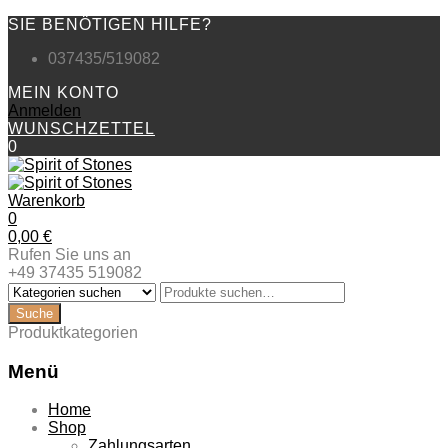
SIE BENÖTIGEN HILFE?
037435/519082
MEIN KONTO
Anmelden
WUNSCHZETTEL
0
Warenkorb
0
0,00
€
Rufen Sie uns an
+49 37435 519082
Produktkategorien
Menü
Zum
Home
Inhalt
Shop
springen
Zahlungsarten