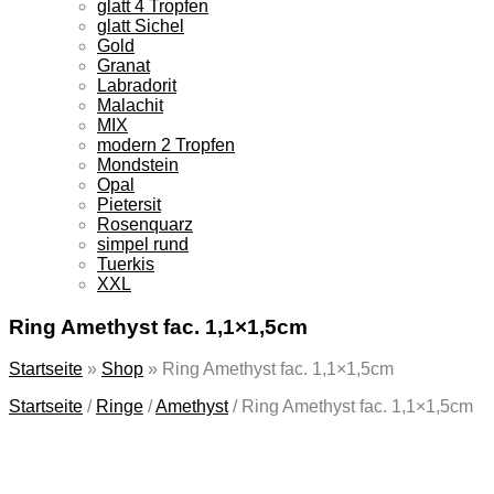
glatt 4 Tropfen
glatt Sichel
Gold
Granat
Labradorit
Malachit
MIX
modern 2 Tropfen
Mondstein
Opal
Pietersit
Rosenquarz
simpel rund
Tuerkis
XXL
Ring Amethyst fac. 1,1×1,5cm
Startseite
»
Shop
»
Ring Amethyst fac. 1,1×1,5cm
Startseite
/
Ringe
/
Amethyst
/
Ring Amethyst fac. 1,1×1,5cm