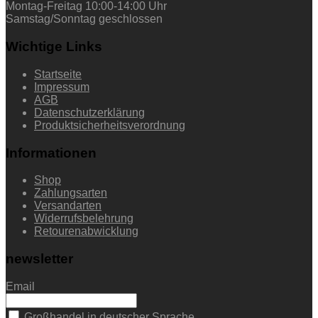
Montag-Freitag 10:00-14:00 Uhr
Samstag/Sonntag geschlossen
Wichtige Links
Startseite
Impressum
AGB
Datenschutzerklärung
Produktsicherheitsverordnung
Informationen
Shop
Zahlungsarten
Versandarten
Widerrufsbelehrung
Retourenabwicklung
newsletter
Email
Großhandel in deutscher Sprache