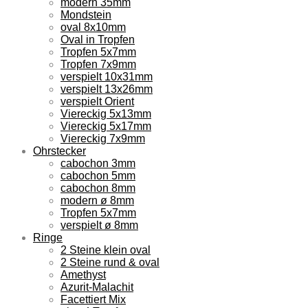
modern 35mm
Mondstein
oval 8x10mm
Oval in Tropfen
Tropfen 5x7mm
Tropfen 7x9mm
verspielt 10x31mm
verspielt 13x26mm
verspielt Orient
Viereckig 5x13mm
Viereckig 5x17mm
Viereckig 7x9mm
Ohrstecker
cabochon 3mm
cabochon 5mm
cabochon 8mm
modern ø 8mm
Tropfen 5x7mm
verspielt ø 8mm
Ringe
2 Steine klein oval
2 Steine rund & oval
Amethyst
Azurit-Malachit
Facettiert Mix