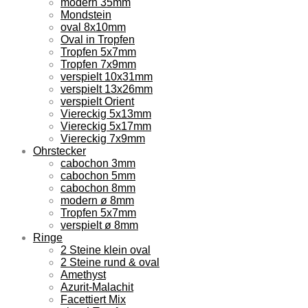
modern 35mm
Mondstein
oval 8x10mm
Oval in Tropfen
Tropfen 5x7mm
Tropfen 7x9mm
verspielt 10x31mm
verspielt 13x26mm
verspielt Orient
Viereckig 5x13mm
Viereckig 5x17mm
Viereckig 7x9mm
Ohrstecker
cabochon 3mm
cabochon 5mm
cabochon 8mm
modern ø 8mm
Tropfen 5x7mm
verspielt ø 8mm
Ringe
2 Steine klein oval
2 Steine rund & oval
Amethyst
Azurit-Malachit
Facettiert Mix