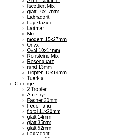
Azurit-Malachit
facettiert Mix
glatt 10x17mm
Labradorit
Lapislazuli
Larimar
Mix
modern 15x27mm
Onyx
Oval 10x14mm
Rohsteine Mix
Rosenquarz
rund 13mm
Tropfen 10x14mm
Tuerkis
Ohrringe
2 Tropfen
Amethyst
Fächer 20mm
Feder lang
floral 11x20mm
glatt 14mm
glatt 35mm
glatt 52mm
Labradorit