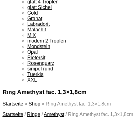
glatt 4 Tropfen
glatt Sichel
Gold
Granat
Labradorit
Malachit
MIX
modern 2 Tropfen
Mondstein
Opal
Pietersit
Rosenquarz
simpel rund
Tuerkis
XXL
Ring Amethyst fac. 1,3×1,8cm
Startseite
»
Shop
»
Ring Amethyst fac. 1,3×1,8cm
Startseite
/
Ringe
/
Amethyst
/
Ring Amethyst fac. 1,3×1,8cm