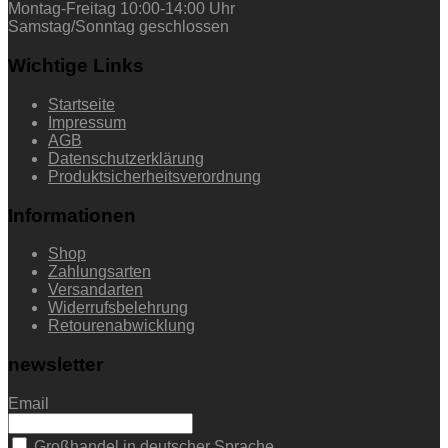
Montag-Freitag 10:00-14:00 Uhr
Samstag/Sonntag geschlossen
Wichtige Links
Startseite
Impressum
AGB
Datenschutzerklärung
Produktsicherheitsverordnung
Informationen
Shop
Zahlungsarten
Versandarten
Widerrufsbelehrung
Retourenabwicklung
newsletter
Email
Großhandel in deutscher Sprache