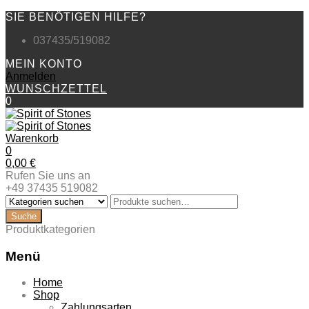
SIE BENÖTIGEN HILFE?
037435/519082
MEIN KONTO
Anmelden
WUNSCHZETTEL
0
Warenkorb
0
0,00
€
Rufen Sie uns an
+49 37435 519082
Produktkategorien
Menü
Zum
Home
Inhalt
Shop
springen
Zahlungsarten