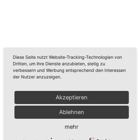
Wir benötigen Ihre Zustimmung, um den
Youtube-Service zu laden!
Wir verwenden einen Service eines Drittanbieters, um
Videoinhalte einzubetten. Dieser Service kann Daten
zu Ihren Aktivitäten sammeln. Bitte lesen Sie die Details
Diese Seite nutzt Website-Tracking-Technologien von
durch und stimmen Sie der Nutzung des Service zu,
Dritten, um ihre Dienste anzubieten, stetig zu
um dieses Video anzusehen.
verbessern und Werbung entsprechend den Interessen
der Nutzer anzuzeigen.
Mehr Informationen
Akzeptieren
Akzeptieren
Ablehnen
Powered by
Usercentrics Consent Management
Platform
mehr