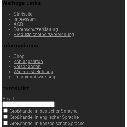
Wichtige Links
Startseite
Impressum
AGB
Datenschutzerklärung
Produktsicherheitsverordnung
Informationen
Shop
Zahlungsarten
Versandarten
Widerrufsbelehrung
Retourenabwicklung
newsletter
Email
Großhandel in deutscher Sprache
Großhandel in englischer Sprache
Großhandel in französischer Sprache