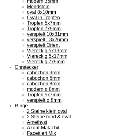
modern 35mm
Mondstein
oval 8x10mm
Oval in Tropfen
Tropfen 5x7mm
Tropfen 7x9mm
verspielt 10x31mm
verspielt 13x26mm
verspielt Orient
Viereckig 5x13mm
Viereckig 5x17mm
Viereckig 7x9mm
Ohrstecker
cabochon 3mm
cabochon 5mm
cabochon 8mm
modern ø 8mm
Tropfen 5x7mm
verspielt ø 8mm
Ringe
2 Steine klein oval
2 Steine rund & oval
Amethyst
Azurit-Malachit
Facettiert Mix