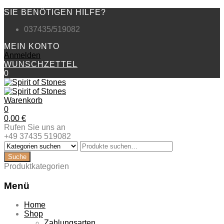
SIE BENÖTIGEN HILFE?
037435/519082
MEIN KONTO
Anmelden
WUNSCHZETTEL
0
Warenkorb
0
0,00
€
Rufen Sie uns an
+49 37435 519082
Produktkategorien
Menü
Zum
Home
Inhalt
Shop
springen
Zahlungsarten