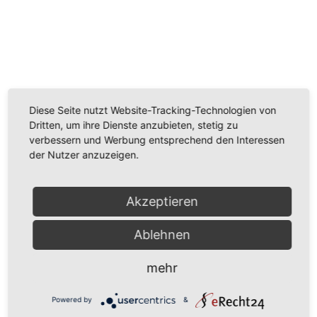
Wir benötigen Ihre Zustimmung, um den
Youtube-Service zu laden!
Wir verwenden einen Service eines Drittanbieters, um
Diese Seite nutzt Website-Tracking-Technologien von
Videoinhalte einzubetten. Dieser Service kann Daten
Dritten, um ihre Dienste anzubieten, stetig zu
zu Ihren Aktivitäten sammeln. Bitte lesen Sie die Details
verbessern und Werbung entsprechend den Interessen
durch und stimmen Sie der Nutzung des Service zu,
der Nutzer anzuzeigen.
um dieses Video anzusehen.
Mehr Informationen
Akzeptieren
Akzeptieren
Ablehnen
Powered by
Usercentrics Consent Management
mehr
Platform
Powered by
&