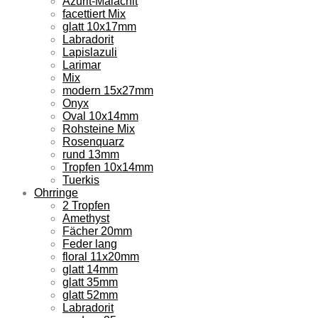
Azurit-Malachit
facettiert Mix
glatt 10x17mm
Labradorit
Lapislazuli
Larimar
Mix
modern 15x27mm
Onyx
Oval 10x14mm
Rohsteine Mix
Rosenquarz
rund 13mm
Tropfen 10x14mm
Tuerkis
Ohrringe
2 Tropfen
Amethyst
Fächer 20mm
Feder lang
floral 11x20mm
glatt 14mm
glatt 35mm
glatt 52mm
Labradorit