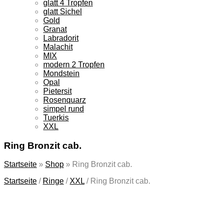
glatt 4 Tropfen
glatt Sichel
Gold
Granat
Labradorit
Malachit
MIX
modern 2 Tropfen
Mondstein
Opal
Pietersit
Rosenquarz
simpel rund
Tuerkis
XXL
Ring Bronzit cab.
Startseite
»
Shop
»
Ring Bronzit cab.
Startseite
/
Ringe
/
XXL
/
Ring Bronzit cab.