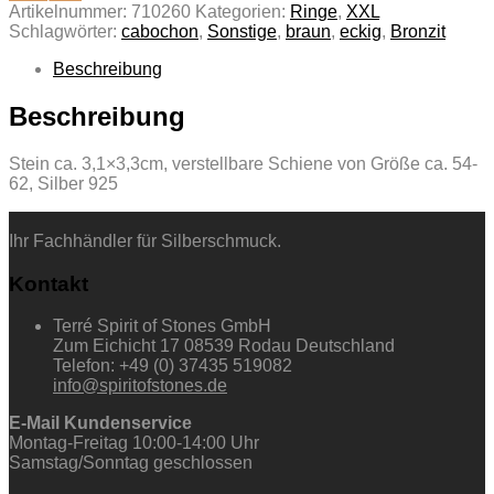
Artikelnummer:
710260
Kategorien:
Ringe
,
XXL
Schlagwörter:
cabochon
,
Sonstige
,
braun
,
eckig
,
Bronzit
Beschreibung
Beschreibung
Stein ca. 3,1×3,3cm, verstellbare Schiene von Größe ca. 54-
62, Silber 925
Ihr Fachhändler für Silberschmuck.
Kontakt
Terré Spirit of Stones GmbH
Zum Eichicht 17 08539 Rodau Deutschland
Telefon: +49 (0) 37435 519082
info@spiritofstones.de
E-Mail Kundenservice
Montag-Freitag 10:00-14:00 Uhr
Samstag/Sonntag geschlossen