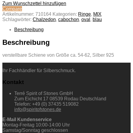
Zum Wunschzettel hinzufügen
Compare
Artikelnummer:
710164
Kategorien:
Ringe
,
MIX
Schlagwörter:
Chalzedon
,
cabochon
,
oval
,
blau
Beschreibung
Beschreibung
verstellbare Schiene von Größe ca. 54-62, Silber 925
Ihr Fachhändler für Silberschmuck.
Kontakt
Terré Spirit of Stones GmbH
Zum Eichicht 17 08539 Rodau Deutschland
Telefon: +49 (0) 37435 519082
info@spiritofstones.de
E-Mail Kundenservice
Montag-Freitag 10:00-14:00 Uhr
Samstag/Sonntag geschlossen