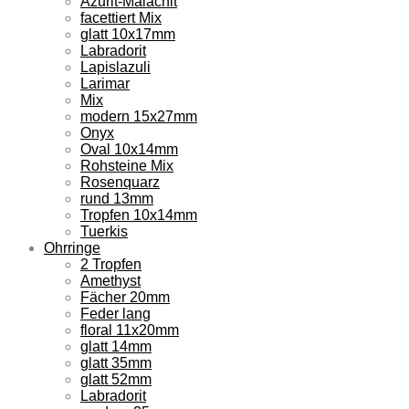
Azurit-Malachit
facettiert Mix
glatt 10x17mm
Labradorit
Lapislazuli
Larimar
Mix
modern 15x27mm
Onyx
Oval 10x14mm
Rohsteine Mix
Rosenquarz
rund 13mm
Tropfen 10x14mm
Tuerkis
Ohrringe
2 Tropfen
Amethyst
Fächer 20mm
Feder lang
floral 11x20mm
glatt 14mm
glatt 35mm
glatt 52mm
Labradorit