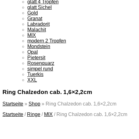
glatt 4 Tropfen
glatt Sichel
Gold
Granat
Labradorit
Malachit
MIX
modern 2 Tropfen
Mondstein
Opal
Pietersit
Rosenquarz
simpel rund
Tuerkis
XXL
Ring Chalzedon cab. 1,6×2,2cm
Startseite
»
Shop
»
Ring Chalzedon cab. 1,6×2,2cm
Startseite
/
Ringe
/
MIX
/
Ring Chalzedon cab. 1,6×2,2cm