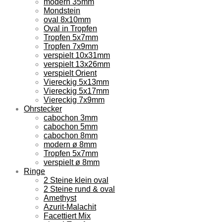
modern 35mm
Mondstein
oval 8x10mm
Oval in Tropfen
Tropfen 5x7mm
Tropfen 7x9mm
verspielt 10x31mm
verspielt 13x26mm
verspielt Orient
Viereckig 5x13mm
Viereckig 5x17mm
Viereckig 7x9mm
Ohrstecker
cabochon 3mm
cabochon 5mm
cabochon 8mm
modern ø 8mm
Tropfen 5x7mm
verspielt ø 8mm
Ringe
2 Steine klein oval
2 Steine rund & oval
Amethyst
Azurit-Malachit
Facettiert Mix