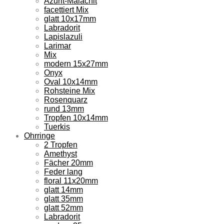
Azurit-Malachit
facettiert Mix
glatt 10x17mm
Labradorit
Lapislazuli
Larimar
Mix
modern 15x27mm
Onyx
Oval 10x14mm
Rohsteine Mix
Rosenquarz
rund 13mm
Tropfen 10x14mm
Tuerkis
Ohrringe
2 Tropfen
Amethyst
Fächer 20mm
Feder lang
floral 11x20mm
glatt 14mm
glatt 35mm
glatt 52mm
Labradorit