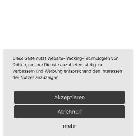
Wir benötigen Ihre Zustimmung, um den
Youtube-Service zu laden!
Wir verwenden einen Service eines Drittanbieters, um
Videoinhalte einzubetten. Dieser Service kann Daten
Diese Seite nutzt Website-Tracking-Technologien von
zu Ihren Aktivitäten sammeln. Bitte lesen Sie die Details
Dritten, um ihre Dienste anzubieten, stetig zu
durch und stimmen Sie der Nutzung des Service zu,
verbessern und Werbung entsprechend den Interessen
um dieses Video anzusehen.
der Nutzer anzuzeigen.
Mehr Informationen
Akzeptieren
Akzeptieren
Ablehnen
Powered by
Usercentrics Consent Management
Platform
mehr