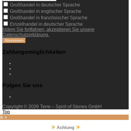
Großhandel in deutscher Sprache
Großhandel in englischer Sprache
Großhandel in französischer Sprache
Einzelhandel in deutscher Sprache
Indem Sie fortfahren, akzeptieren Sie unsere
Datenschutzerklärung.
Zahlungsmöglichkeiten
Folgen Sie uns
Copyright © 2026 Terre – Spirit of Stones GmbH
Top
te »
Achtung