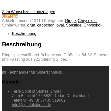
Zum Wunschzettel hinzufügen
Compare
Artikelnummer:
710410
Kategorien:
Ringe
,
Chrysokoll
Schlagwörter:
grün
,
cabochon
,
oval
,
Sonstige
,
Chrysokoll
Beschreibung
Beschreibung
Ring mit verstellbarer Schiene von Größe ca. 54-62. Schiene
und Fassung aus 925 Sterling Silber.
Ihr Fachhändler für Silberschmuck.
Kontakt
Terré Spirit of Stones GmbH
Zum Eichicht 17 08539 Rodau Deutschland
Telefon: +49 (0) 37435 519082
info@spiritofstones.de