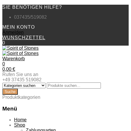
SIE BENÖTIGEN HILFE?
037435/519082
MEIN KONTO
Anmelden
WUNSCHZETTEL
0
Warenkorb
0
0,00
€
Rufen Sie uns an
+49 37435 519082
Produktkategorien
Menü
Zum
Home
Inhalt
Shop
springen
Zahlungsarten