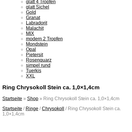
glatt 4 Tropfen
glatt Sichel
Gold
Granat
Labradorit
Malachit
MIX
modern 2 Tropfen
Mondstein
Opal
Pietersit
Rosenquarz
simpel rund
Tuerkis
XXL
Ring Chrysokoll Stein ca. 1,0×1,4cm
Startseite
»
Shop
»
Ring Chrysokoll Stein ca. 1,0×1,4cm
Startseite
/
Ringe
/
Chrysokoll
/
Ring Chrysokoll Stein ca.
1,0×1,4cm