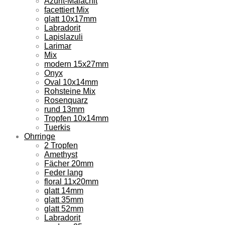
Azurit-Malachit
facettiert Mix
glatt 10x17mm
Labradorit
Lapislazuli
Larimar
Mix
modern 15x27mm
Onyx
Oval 10x14mm
Rohsteine Mix
Rosenquarz
rund 13mm
Tropfen 10x14mm
Tuerkis
Ohrringe
2 Tropfen
Amethyst
Fächer 20mm
Feder lang
floral 11x20mm
glatt 14mm
glatt 35mm
glatt 52mm
Labradorit