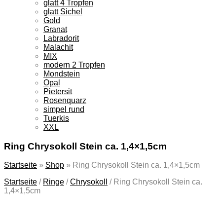
glatt 4 Tropfen
glatt Sichel
Gold
Granat
Labradorit
Malachit
MIX
modern 2 Tropfen
Mondstein
Opal
Pietersit
Rosenquarz
simpel rund
Tuerkis
XXL
Ring Chrysokoll Stein ca. 1,4×1,5cm
Startseite
»
Shop
»
Ring Chrysokoll Stein ca. 1,4×1,5cm
Startseite
/
Ringe
/
Chrysokoll
/
Ring Chrysokoll Stein ca.
1,4×1,5cm