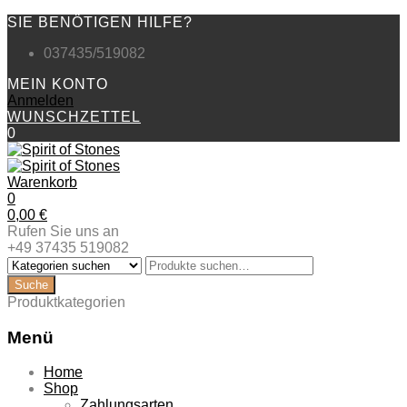
SIE BENÖTIGEN HILFE?
037435/519082
MEIN KONTO
Anmelden
WUNSCHZETTEL
0
Warenkorb
0
0,00
€
Rufen Sie uns an
+49 37435 519082
Produktkategorien
Menü
Zum
Home
Inhalt
Shop
springen
Zahlungsarten