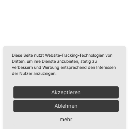
Wir benötigen Ihre Zustimmung, um den
Youtube-Service zu laden!
Wir verwenden einen Service eines Drittanbieters, um
Videoinhalte einzubetten. Dieser Service kann Daten
Diese Seite nutzt Website-Tracking-Technologien von
zu Ihren Aktivitäten sammeln. Bitte lesen Sie die Details
Dritten, um ihre Dienste anzubieten, stetig zu
durch und stimmen Sie der Nutzung des Service zu,
verbessern und Werbung entsprechend den Interessen
um dieses Video anzusehen.
der Nutzer anzuzeigen.
Mehr Informationen
Akzeptieren
Akzeptieren
Ablehnen
Powered by
Usercentrics Consent Management
Platform
mehr