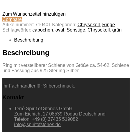
Zum Wunschzettel hinzufügen
Compare
Artikelnummer:
710401
Kategorien:
Chrysokoll
,
Ringe
Schlagwörter:
cabochon
,
oval
,
Sonstige
,
Chrysokoll
,
grün
Beschreibung
Beschreibung
Ring mit verstellbarer Schiene von Größe ca. 54-62. Schiene
und Fassung aus 925 Sterling Silber.
Ihr Fachhändler für Silberschmuck.
Kontakt
Terré Spirit of Stones GmbH
Zum Eichicht 17 08539 Rodau Deutschland
Telefon: +49 (0) 37435 519082
info@spiritofstones.de