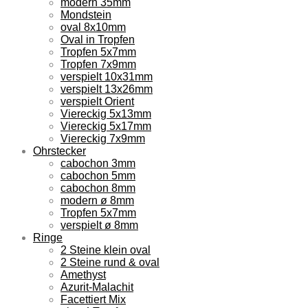
modern 35mm
Mondstein
oval 8x10mm
Oval in Tropfen
Tropfen 5x7mm
Tropfen 7x9mm
verspielt 10x31mm
verspielt 13x26mm
verspielt Orient
Viereckig 5x13mm
Viereckig 5x17mm
Viereckig 7x9mm
Ohrstecker
cabochon 3mm
cabochon 5mm
cabochon 8mm
modern ø 8mm
Tropfen 5x7mm
verspielt ø 8mm
Ringe
2 Steine klein oval
2 Steine rund & oval
Amethyst
Azurit-Malachit
Facettiert Mix