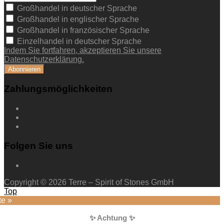
Großhandel in deutscher Sprache
Großhandel in englischer Sprache
Großhandel in französischer Sprache
Einzelhandel in deutscher Sprache
Indem Sie fortfahren, akzeptieren Sie unsere
Datenschutzerklärung.
Zahlungsmöglichkeiten
Folgen Sie uns
Copyright © 2026 Terre – Spirit of Stones GmbH
Top
te »
✨ Achtung ✨