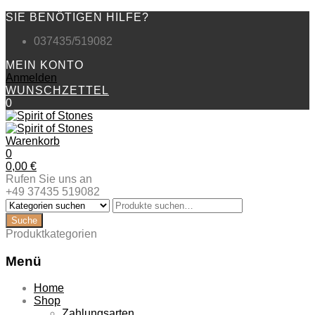
SIE BENÖTIGEN HILFE?
037435/519082
MEIN KONTO
Anmelden
WUNSCHZETTEL
0
Warenkorb
0
0,00
€
Rufen Sie uns an
+49 37435 519082
Produktkategorien
Menü
Zum
Home
Inhalt
Shop
springen
Zahlungsarten