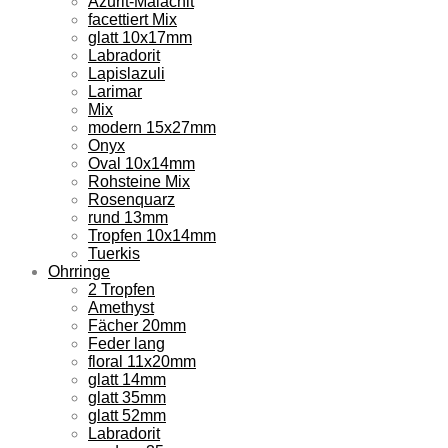
Azurit-Malachit
facettiert Mix
glatt 10x17mm
Labradorit
Lapislazuli
Larimar
Mix
modern 15x27mm
Onyx
Oval 10x14mm
Rohsteine Mix
Rosenquarz
rund 13mm
Tropfen 10x14mm
Tuerkis
Ohrringe
2 Tropfen
Amethyst
Fächer 20mm
Feder lang
floral 11x20mm
glatt 14mm
glatt 35mm
glatt 52mm
Labradorit