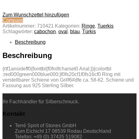
Zum Wunschzettel hinzufügen
Compare
Artikelnummer:
710421
Kategorien:
Ringe
,
Tuerkis
Schlagwörter:
cabochon
,
oval
,
blau
,
Türkis
Beschreibung
Beschreibung
{rtf1ansideff0{fonttbl{f0fnilfcharset0 Arial;}}{colortbl
;red000green000blue000;}f0fs20cf1f0fs16cf0 Ring mit
verstellbarer Schiene von Gr#f6#dfe ca. 58-62. Schiene und
Fassung aus 925 Sterling Silber.
Ihr Fachhändler für Silberschmuck.
Kontakt
Terré Spirit of Stones GmbH
Zum Eichicht 17 08539 Rodau Deutschland
Telefon: +49 (0) 37435 519082