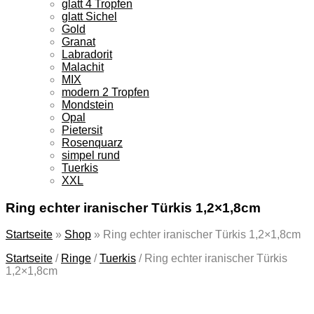
glatt 4 Tropfen
glatt Sichel
Gold
Granat
Labradorit
Malachit
MIX
modern 2 Tropfen
Mondstein
Opal
Pietersit
Rosenquarz
simpel rund
Tuerkis
XXL
Ring echter iranischer Türkis 1,2×1,8cm
Startseite
»
Shop
»
Ring echter iranischer Türkis 1,2×1,8cm
Startseite
/
Ringe
/
Tuerkis
/
Ring echter iranischer Türkis
1,2×1,8cm