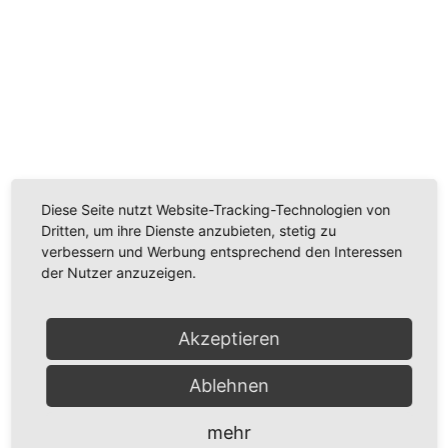
Wir benötigen Ihre Zustimmung, um den
Youtube-Service zu laden!
Wir verwenden einen Service eines Drittanbieters, um
Videoinhalte einzubetten. Dieser Service kann Daten
zu Ihren Aktivitäten sammeln. Bitte lesen Sie die Details
Diese Seite nutzt Website-Tracking-Technologien von
durch und stimmen Sie der Nutzung des Service zu,
Dritten, um ihre Dienste anzubieten, stetig zu
um dieses Video anzusehen.
verbessern und Werbung entsprechend den Interessen
der Nutzer anzuzeigen.
Mehr Informationen
Akzeptieren
Akzeptieren
Powered by
Usercentrics Consent Management
Ablehnen
Platform
mehr