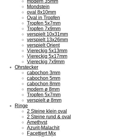
modern 35mm
Mondstein
oval 8x10mm
Oval in Tropfen
Tropfen 5x7mm
Tropfen 7x9mm
verspielt 10x31mm
verspielt 13x26mm
verspielt Orient
Viereckig 5x13mm
Viereckig 5x17mm
Viereckig 7x9mm
Ohrstecker
cabochon 3mm
cabochon 5mm
cabochon 8mm
modern ø 8mm
Tropfen 5x7mm
verspielt ø 8mm
Ringe
2 Steine klein oval
2 Steine rund & oval
Amethyst
Azurit-Malachit
Facettiert Mix