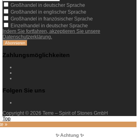
Großhandel in deutscher Sprache
Großhandel in englischer Sprache
Großhandel in französischer Sprache
Einzelhandel in deutscher Sprache
Indem Sie fortfahren, akzeptieren Sie unsere
Datenschutzerklärung.
Zahlungsmöglichkeiten
Folgen Sie uns
Copyright © 2026 Terre – Spirit of Stones GmbH
Top
te »
✨ Achtung ✨