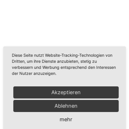
Wir benötigen Ihre Zustimmung, um den
Youtube-Service zu laden!
Wir verwenden einen Service eines Drittanbieters, um
Videoinhalte einzubetten. Dieser Service kann Daten
Diese Seite nutzt Website-Tracking-Technologien von
zu Ihren Aktivitäten sammeln. Bitte lesen Sie die Details
Dritten, um ihre Dienste anzubieten, stetig zu
durch und stimmen Sie der Nutzung des Service zu,
verbessern und Werbung entsprechend den Interessen
um dieses Video anzusehen.
der Nutzer anzuzeigen.
Mehr Informationen
Akzeptieren
Akzeptieren
Ablehnen
Powered by
Usercentrics Consent Management
Platform
mehr