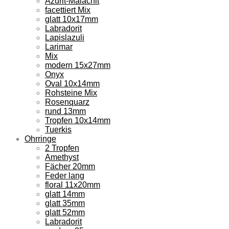
Azurit-Malachit
facettiert Mix
glatt 10x17mm
Labradorit
Lapislazuli
Larimar
Mix
modern 15x27mm
Onyx
Oval 10x14mm
Rohsteine Mix
Rosenquarz
rund 13mm
Tropfen 10x14mm
Tuerkis
Ohrringe
2 Tropfen
Amethyst
Fächer 20mm
Feder lang
floral 11x20mm
glatt 14mm
glatt 35mm
glatt 52mm
Labradorit