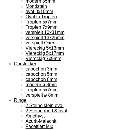
modern 35mm
Mondstein
oval 8x10mm
Oval in Tropfen
Tropfen 5x7mm
Tropfen 7x9mm
verspielt 10x31mm
verspielt 13x26mm
verspielt Orient
Viereckig 5x13mm
Viereckig 5x17mm
Viereckig 7x9mm
Ohrstecker
cabochon 3mm
cabochon 5mm
cabochon 8mm
modern ø 8mm
Tropfen 5x7mm
verspielt ø 8mm
Ringe
2 Steine klein oval
2 Steine rund & oval
Amethyst
Azurit-Malachit
Facettiert Mix