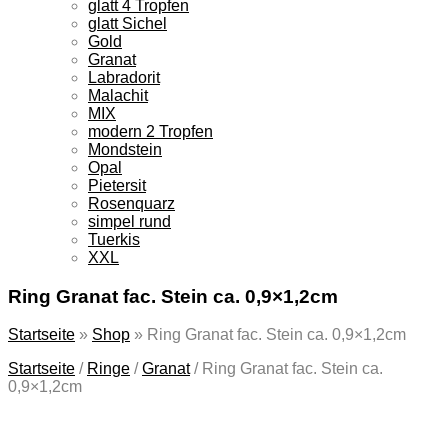
glatt 4 Tropfen
glatt Sichel
Gold
Granat
Labradorit
Malachit
MIX
modern 2 Tropfen
Mondstein
Opal
Pietersit
Rosenquarz
simpel rund
Tuerkis
XXL
Ring Granat fac. Stein ca. 0,9×1,2cm
Startseite
»
Shop
»
Ring Granat fac. Stein ca. 0,9×1,2cm
Startseite
/
Ringe
/
Granat
/
Ring Granat fac. Stein ca.
0,9×1,2cm