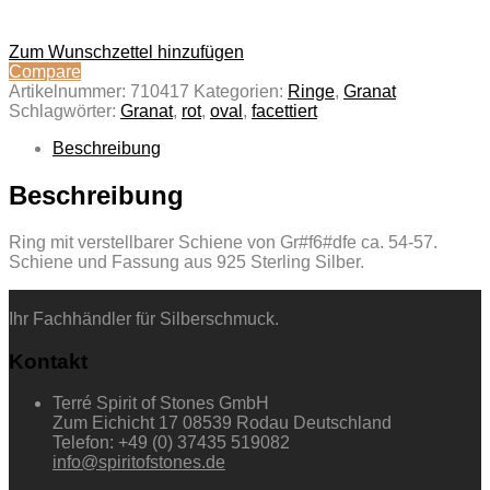
Zum Wunschzettel hinzufügen
Compare
Artikelnummer:
710417
Kategorien:
Ringe
,
Granat
Schlagwörter:
Granat
,
rot
,
oval
,
facettiert
Beschreibung
Beschreibung
Ring mit verstellbarer Schiene von Gr#f6#dfe ca. 54-57.
Schiene und Fassung aus 925 Sterling Silber.
Ihr Fachhändler für Silberschmuck.
Kontakt
Terré Spirit of Stones GmbH
Zum Eichicht 17 08539 Rodau Deutschland
Telefon: +49 (0) 37435 519082
info@spiritofstones.de