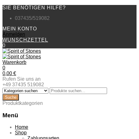
SIE BENÖTIGEN HILFE?
037435/519082
MEIN KONTO
Anmelden
WUNSCHZETTEL
0
Warenkorb
0
0,00
€
Rufen Sie uns an
+49 37435 519082
Produktkategorien
Menü
Zum
Home
Inhalt
Shop
springen
Zahlungsarten