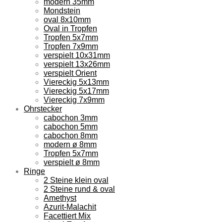
modern 35mm
Mondstein
oval 8x10mm
Oval in Tropfen
Tropfen 5x7mm
Tropfen 7x9mm
verspielt 10x31mm
verspielt 13x26mm
verspielt Orient
Viereckig 5x13mm
Viereckig 5x17mm
Viereckig 7x9mm
Ohrstecker
cabochon 3mm
cabochon 5mm
cabochon 8mm
modern ø 8mm
Tropfen 5x7mm
verspielt ø 8mm
Ringe
2 Steine klein oval
2 Steine rund & oval
Amethyst
Azurit-Malachit
Facettiert Mix