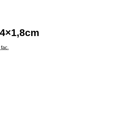
,4×1,8cm
fac.