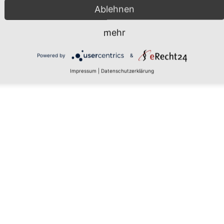
Ablehnen
mehr
 den
Powered by
&
Impressum
|
Datenschutzerklärung
rs, um
aten zu
tails
 zu, um
latform