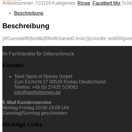
Artikelnummer:
710159
Kategorien:
Ringe
,
Facettiert Mix
Schl
Beschreibung
Beschreibung
{rtf1ansideff0{fonttbl{f0fnilfcharset0 Arial;}}{colortbl ;red00
Ihr Fachhändler für Silberschmuck.
Kontakt
Terré Spirit of Stones GmbH
Zum Eichicht 17 08539 Rodau Deutschland
Telefon: +49 (0) 37435 519082
info@spiritofstones.de
E-Mail Kundenservice
Montag-Freitag 10:00-14:00 Uhr
Samstag/Sonntag geschlossen
Wichtige Links