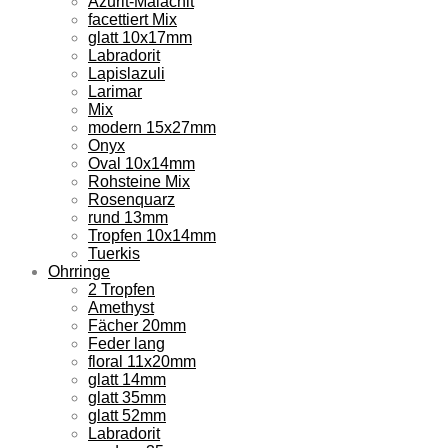
Azurit-Malachit
facettiert Mix
glatt 10x17mm
Labradorit
Lapislazuli
Larimar
Mix
modern 15x27mm
Onyx
Oval 10x14mm
Rohsteine Mix
Rosenquarz
rund 13mm
Tropfen 10x14mm
Tuerkis
Ohrringe
2 Tropfen
Amethyst
Fächer 20mm
Feder lang
floral 11x20mm
glatt 14mm
glatt 35mm
glatt 52mm
Labradorit