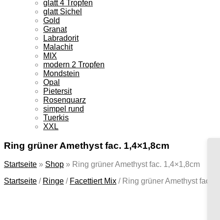
glatt 4 Tropfen
glatt Sichel
Gold
Granat
Labradorit
Malachit
MIX
modern 2 Tropfen
Mondstein
Opal
Pietersit
Rosenquarz
simpel rund
Tuerkis
XXL
Ring grüner Amethyst fac. 1,4×1,8cm
Startseite
»
Shop
»
Ring grüner Amethyst fac. 1,4×1,8cm
Startseite
/
Ringe
/
Facettiert Mix
/
Ring grüner Amethyst fac. 