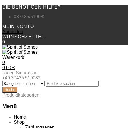
SIE BENÖTIGEN HILFE?
037435/519082
MEIN KONTO
Anmelden
WUNSCHZETTEL
0
Warenkorb
0
0,00
€
Rufen Sie uns an
+49 37435 519082
Produktkategorien
Menü
Zum
Home
Inhalt
Shop
springen
Zahlungsarten