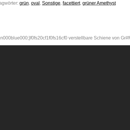
agwörter:
grün
,
oval
,
Sonstige
,
facettiert
,
grüner Amethyst
0green000blue000;}f0fs20cf1f0fs16cf0 verstellbare Schiene von Gr#