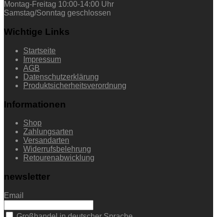
Montag-Freitag 10:00-14:00 Uhr
Samstag/Sonntag geschlossen
Wichtige Links
Startseite
Impressum
AGB
Datenschutzerklärung
Produktsicherheitsverordnung
Informationen
Shop
Zahlungsarten
Versandarten
Widerrufsbelehrung
Retourenabwicklung
newsletter
Email
Großhandel in deutscher Sprache