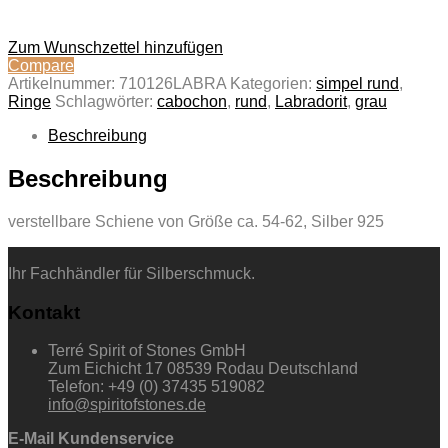
Zum Wunschzettel hinzufügen
Compare
Artikelnummer:
710126LABRA
Kategorien:
simpel rund
,
Ringe
Schlagwörter:
cabochon
,
rund
,
Labradorit
,
grau
Beschreibung
Beschreibung
verstellbare Schiene von Größe ca. 54-62, Silber 925
Ihr Fachhändler für Silberschmuck.
Kontakt
Terré Spirit of Stones GmbH
Zum Eichicht 17 08539 Rodau Deutschland
Telefon: +49 (0) 37435 519082
info@spiritofstones.de
E-Mail Kundenservice