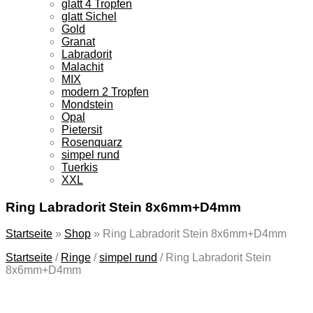
glatt 4 Tropfen
glatt Sichel
Gold
Granat
Labradorit
Malachit
MIX
modern 2 Tropfen
Mondstein
Opal
Pietersit
Rosenquarz
simpel rund
Tuerkis
XXL
Ring Labradorit Stein 8x6mm+D4mm
Startseite
»
Shop
»
Ring Labradorit Stein 8x6mm+D4mm
Startseite
/
Ringe
/
simpel rund
/
Ring Labradorit Stein
8x6mm+D4mm