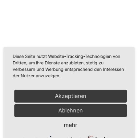
Wir benötigen Ihre Zustimmung, um den
Youtube-Service zu laden!
Wir verwenden einen Service eines Drittanbieters, um
Videoinhalte einzubetten. Dieser Service kann Daten
Diese Seite nutzt Website-Tracking-Technologien von
zu Ihren Aktivitäten sammeln. Bitte lesen Sie die Details
Dritten, um ihre Dienste anzubieten, stetig zu
durch und stimmen Sie der Nutzung des Service zu,
verbessern und Werbung entsprechend den Interessen
um dieses Video anzusehen.
der Nutzer anzuzeigen.
Mehr Informationen
Akzeptieren
Akzeptieren
Ablehnen
Powered by
Usercentrics Consent Management
Platform
mehr