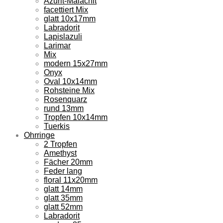
Azurit-Malachit
facettiert Mix
glatt 10x17mm
Labradorit
Lapislazuli
Larimar
Mix
modern 15x27mm
Onyx
Oval 10x14mm
Rohsteine Mix
Rosenquarz
rund 13mm
Tropfen 10x14mm
Tuerkis
Ohrringe
2 Tropfen
Amethyst
Fächer 20mm
Feder lang
floral 11x20mm
glatt 14mm
glatt 35mm
glatt 52mm
Labradorit