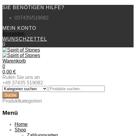
SIE BENÖTIGEN HILFE?
037435/519082
MEIN KONTO
Anmelden
WUNSCHZETTEL
0
Warenkorb
0
0,00
€
Rufen Sie uns an
+49 37435 519082
Produktkategorien
Menü
Zum
Home
Inhalt
Shop
springen
Zahlungsarten