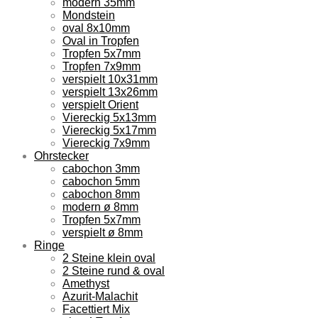
modern 35mm
Mondstein
oval 8x10mm
Oval in Tropfen
Tropfen 5x7mm
Tropfen 7x9mm
verspielt 10x31mm
verspielt 13x26mm
verspielt Orient
Viereckig 5x13mm
Viereckig 5x17mm
Viereckig 7x9mm
Ohrstecker
cabochon 3mm
cabochon 5mm
cabochon 8mm
modern ø 8mm
Tropfen 5x7mm
verspielt ø 8mm
Ringe
2 Steine klein oval
2 Steine rund & oval
Amethyst
Azurit-Malachit
Facettiert Mix