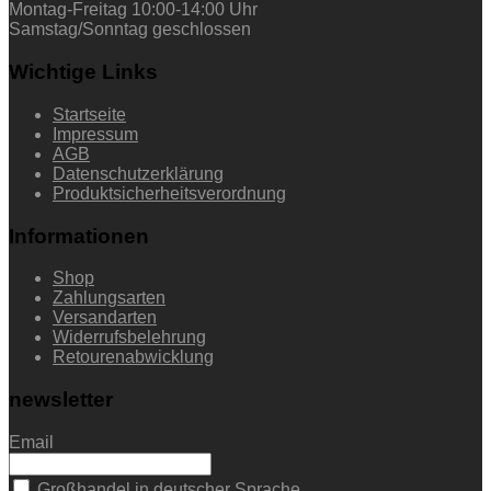
Montag-Freitag 10:00-14:00 Uhr
Samstag/Sonntag geschlossen
Wichtige Links
Startseite
Impressum
AGB
Datenschutzerklärung
Produktsicherheitsverordnung
Informationen
Shop
Zahlungsarten
Versandarten
Widerrufsbelehrung
Retourenabwicklung
newsletter
Email
Großhandel in deutscher Sprache