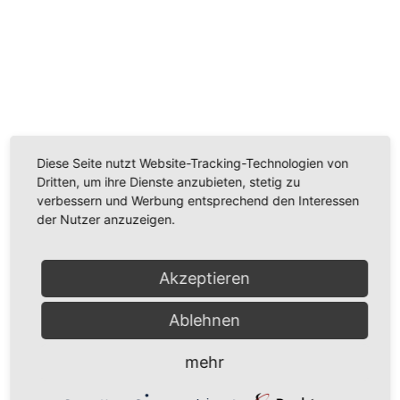
Wir benötigen Ihre Zustimmung, um den
Youtube-Service zu laden!
Wir verwenden einen Service eines Drittanbieters, um
Videoinhalte einzubetten. Dieser Service kann Daten
Diese Seite nutzt Website-Tracking-Technologien von
zu Ihren Aktivitäten sammeln. Bitte lesen Sie die Details
Dritten, um ihre Dienste anzubieten, stetig zu
durch und stimmen Sie der Nutzung des Service zu,
verbessern und Werbung entsprechend den Interessen
um dieses Video anzusehen.
der Nutzer anzuzeigen.
Mehr Informationen
Akzeptieren
Akzeptieren
Ablehnen
Powered by
Usercentrics Consent Management
Platform
mehr