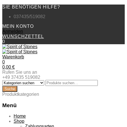
SIE BENÖTIGEN HILFE?
037435/519082
MEIN KONTO
Anmelden
WUNSCHZETTEL
0
Warenkorb
0
0,00
€
Rufen Sie uns an
+49 37435 519082
Produktkategorien
Menü
Zum
Home
Inhalt
Shop
springen
Zahlungsarten