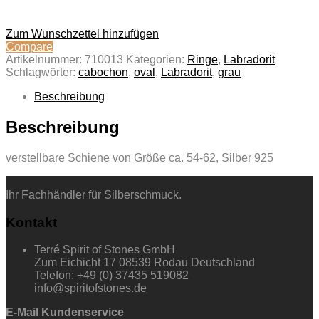
Zum Wunschzettel hinzufügen
Compare
Artikelnummer:
710013
Kategorien:
Ringe
,
Labradorit
Schlagwörter:
cabochon
,
oval
,
Labradorit
,
grau
Beschreibung
Beschreibung
verstellbare Schiene von Größe ca. 54-62, Silber 925
Ihr Fachhändler für Silberschmuck.
Kontakt
Terré Spirit of Stones GmbH
Zum Eichicht 17 08539 Rodau Deutschland
Telefon: +49 (0) 37435 519082
info@spiritofstones.de
E-Mail Kundenservice