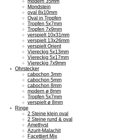
modern 35mm
Mondstein
oval 8x10mm
Oval in Tropfen
Tropfen 5x7mm
Tropfen 7x9mm
verspielt 10x31mm
verspielt 13x26mm
verspielt Orient
Viereckig 5x13mm
Viereckig 5x17mm
Viereckig 7x9mm
Ohrstecker
cabochon 3mm
cabochon 5mm
cabochon 8mm
modern ø 8mm
Tropfen 5x7mm
verspielt ø 8mm
Ringe
2 Steine klein oval
2 Steine rund & oval
Amethyst
Azurit-Malachit
Facettiert Mix