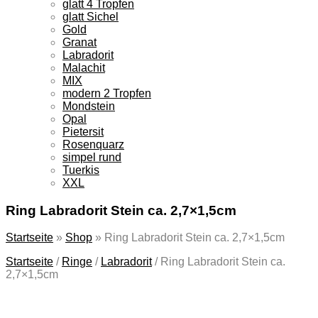
glatt 4 Tropfen
glatt Sichel
Gold
Granat
Labradorit
Malachit
MIX
modern 2 Tropfen
Mondstein
Opal
Pietersit
Rosenquarz
simpel rund
Tuerkis
XXL
Ring Labradorit Stein ca. 2,7×1,5cm
Startseite
»
Shop
»
Ring Labradorit Stein ca. 2,7×1,5cm
Startseite
/
Ringe
/
Labradorit
/
Ring Labradorit Stein ca.
2,7×1,5cm