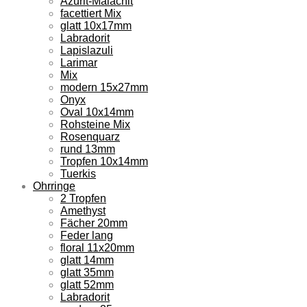
Azurit-Malachit
facettiert Mix
glatt 10x17mm
Labradorit
Lapislazuli
Larimar
Mix
modern 15x27mm
Onyx
Oval 10x14mm
Rohsteine Mix
Rosenquarz
rund 13mm
Tropfen 10x14mm
Tuerkis
Ohrringe
2 Tropfen
Amethyst
Fächer 20mm
Feder lang
floral 11x20mm
glatt 14mm
glatt 35mm
glatt 52mm
Labradorit