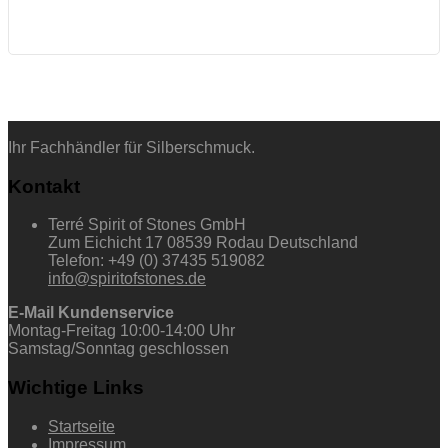
Ihr Fachhändler für Silberschmuck.
Kontakt
Terré Spirit of Stones GmbH
Zum Eichicht 17 08539 Rodau Deutschland
Telefon: +49 (0) 37435 519082
info@spiritofstones.de
E-Mail Kundenservice
Montag-Freitag 10:00-14:00 Uhr
Samstag/Sonntag geschlossen
Wichtige Links
Startseite
Impressum