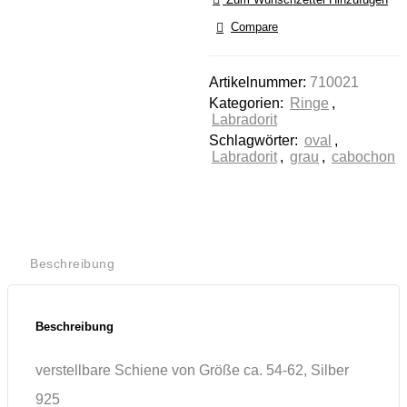
stimmen Sie der
Compare
Nutzung des
Service zu, um
dieses Video
Artikelnummer:
710021
anzusehen.
Kategorien:
Ringe
,
Labradorit
Mehr
Schlagwörter:
oval
,
Informationen
Labradorit
,
grau
,
cabochon
Akzeptieren
Powered by
Usercentrics
Consent
Beschreibung
Management
Platform
Beschreibung
verstellbare Schiene von Größe ca. 54-62, Silber
925