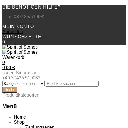
SIE BENÖTIGEN HILFE?
037435/519082
MEIN KONTO
Anmelden
WUNSCHZETTEL
0
Warenkorb
0
0,00
€
Rufen Sie uns an
+49 37435 519082
Produktkategorien
Menü
Zum
Home
Inhalt
Shop
springen
Zahlungsarten