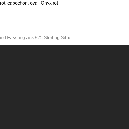
rot
,
cabochon
,
oval
,
Onyx rot
und Fassung aus 925 Sterling Silber.