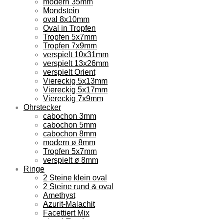
modern 35mm
Mondstein
oval 8x10mm
Oval in Tropfen
Tropfen 5x7mm
Tropfen 7x9mm
verspielt 10x31mm
verspielt 13x26mm
verspielt Orient
Viereckig 5x13mm
Viereckig 5x17mm
Viereckig 7x9mm
Ohrstecker
cabochon 3mm
cabochon 5mm
cabochon 8mm
modern ø 8mm
Tropfen 5x7mm
verspielt ø 8mm
Ringe
2 Steine klein oval
2 Steine rund & oval
Amethyst
Azurit-Malachit
Facettiert Mix