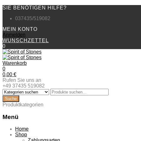
SIE BENÖTIGEN HILFE?
037435/519082
MEIN KONTO
Anmelden
WUNSCHZETTEL
0
Warenkorb
0
0,00
€
Rufen Sie uns an
+49 37435 519082
Produktkategorien
Menü
Zum
Home
Inhalt
Shop
springen
Zahlungsarten