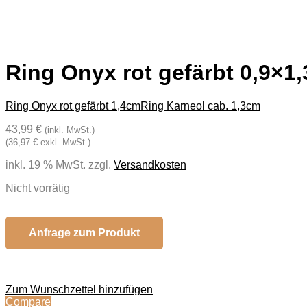
Ring Onyx rot gefärbt 0,9×1
Ring Onyx rot gefärbt 1,4cm
Ring Karneol cab. 1,3cm
43,99 €
(inkl. MwSt.)
(36,97 € exkl. MwSt.)
inkl. 19 % MwSt.
zzgl.
Versandkosten
Nicht vorrätig
Anfrage zum Produkt
Zum Wunschzettel hinzufügen
Compare