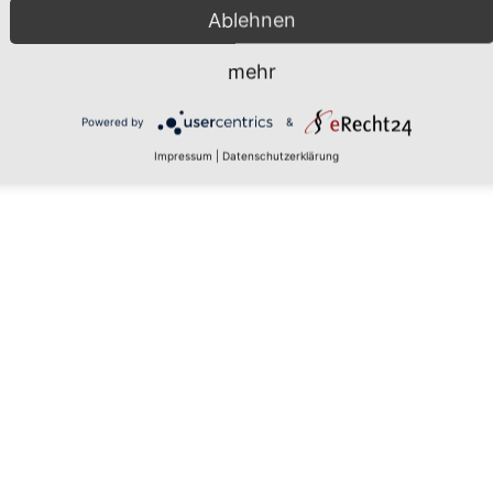
Ablehnen
mehr
 den
Powered by
&
Impressum
|
Datenschutzerklärung
rs, um
aten zu
tails
 zu, um
latform