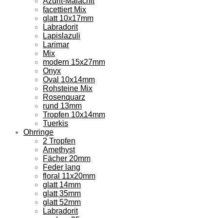
Azurit-Malachit
facettiert Mix
glatt 10x17mm
Labradorit
Lapislazuli
Larimar
Mix
modern 15x27mm
Onyx
Oval 10x14mm
Rohsteine Mix
Rosenquarz
rund 13mm
Tropfen 10x14mm
Tuerkis
Ohrringe
2 Tropfen
Amethyst
Fächer 20mm
Feder lang
floral 11x20mm
glatt 14mm
glatt 35mm
glatt 52mm
Labradorit