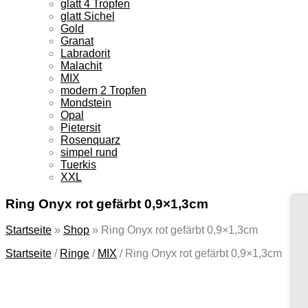
glatt 4 Tropfen
glatt Sichel
Gold
Granat
Labradorit
Malachit
MIX
modern 2 Tropfen
Mondstein
Opal
Pietersit
Rosenquarz
simpel rund
Tuerkis
XXL
Ring Onyx rot gefärbt 0,9×1,3cm
Startseite
»
Shop
»
Ring Onyx rot gefärbt 0,9×1,3cm
Startseite
/
Ringe
/
MIX
/
Ring Onyx rot gefärbt 0,9×1,3cm