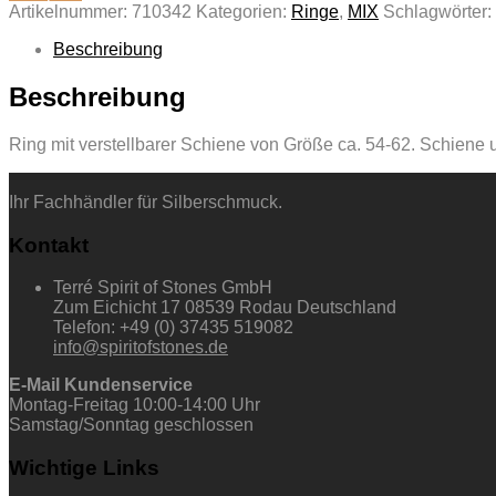
Artikelnummer:
710342
Kategorien:
Ringe
,
MIX
Schlagwörter:
Beschreibung
Beschreibung
Ring mit verstellbarer Schiene von Größe ca. 54-62. Schiene 
Ihr Fachhändler für Silberschmuck.
Kontakt
Terré Spirit of Stones GmbH
Zum Eichicht 17 08539 Rodau Deutschland
Telefon: +49 (0) 37435 519082
info@spiritofstones.de
E-Mail Kundenservice
Montag-Freitag 10:00-14:00 Uhr
Samstag/Sonntag geschlossen
Wichtige Links