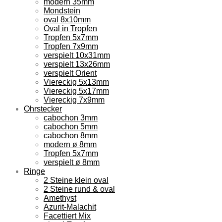
modern 35mm
Mondstein
oval 8x10mm
Oval in Tropfen
Tropfen 5x7mm
Tropfen 7x9mm
verspielt 10x31mm
verspielt 13x26mm
verspielt Orient
Viereckig 5x13mm
Viereckig 5x17mm
Viereckig 7x9mm
Ohrstecker
cabochon 3mm
cabochon 5mm
cabochon 8mm
modern ø 8mm
Tropfen 5x7mm
verspielt ø 8mm
Ringe
2 Steine klein oval
2 Steine rund & oval
Amethyst
Azurit-Malachit
Facettiert Mix