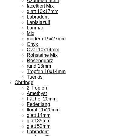
Azurit-Malachit
facettiert Mix
glatt 10x17mm
Labradorit
Lapislazuli
Larimar
Mix
modern 15x27mm
Onyx
Oval 10x14mm
Rohsteine Mix
Rosenquarz
rund 13mm
Tropfen 10x14mm
Tuerkis
Ohrringe
2 Tropfen
Amethyst
Fächer 20mm
Feder lang
floral 11x20mm
glatt 14mm
glatt 35mm
glatt 52mm
Labradorit