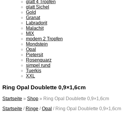
glatt 4 Tropfen
glatt Sichel
Gold
Granat
Labradorit
Malachit
MIX
modern 2 Tropfen
Mondstein
Opal
Pietersit
Rosenquarz
simpel rund
Tuerkis
XXL
Ring Opal Doublette 0,9×1,6cm
Startseite
»
Shop
»
Ring Opal Doublette 0,9×1,6cm
Startseite
/
Ringe
/
Opal
/
Ring Opal Doublette 0,9×1,6cm