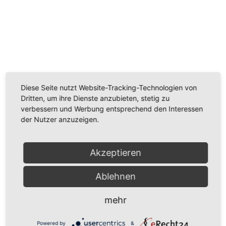
Wir benötigen Ihre Zustimmung, um den
Youtube-Service zu laden!
Wir verwenden einen Service eines Drittanbieters, um
Videoinhalte einzubetten. Dieser Service kann Daten
Diese Seite nutzt Website-Tracking-Technologien von
zu Ihren Aktivitäten sammeln. Bitte lesen Sie die Details
Dritten, um ihre Dienste anzubieten, stetig zu
durch und stimmen Sie der Nutzung des Service zu,
verbessern und Werbung entsprechend den Interessen
um dieses Video anzusehen.
der Nutzer anzuzeigen.
Mehr Informationen
Akzeptieren
Akzeptieren
Ablehnen
Powered by
Usercentrics Consent Management
Platform
mehr
Powered by
&