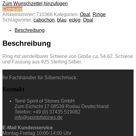
Zum Wunschzettel hinzufügen
Compare
Artikelnummer:
710366
Kategorien:
Opal
,
Ringe
Schlagwörter:
cabochon
,
blau
,
eckig
,
Opal
Beschreibung
Beschreibung
Ring mit verstellbarer Schiene von Größe ca. 54-62. Schiene
und Fassung aus 925 Sterling Silber.
Ihr Fachhändler für Silberschmuck.
Kontakt
Terré Spirit of Stones GmbH
Zum Eichicht 17 08539 Rodau Deutschland
Telefon: +49 (0) 37435 519082
info@spiritofstones.de
E-Mail Kundenservice
Montag-Freitag 10:00-14:00 Uhr