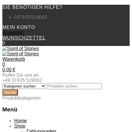
SIE BENÖTIGEN HILFE?
037435/519082
MEIN KONTO
Anmelden
WUNSCHZETTEL
0
Warenkorb
0
0,00
€
Rufen Sie uns an
+49 37435 519082
Produktkategorien
Menü
Zum
Home
Inhalt
Shop
springen
Zahlungsarten