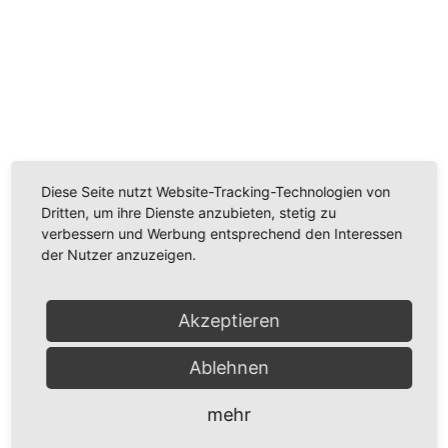
Wir benötigen Ihre Zustimmung, um den
Youtube-Service zu laden!
Wir verwenden einen Service eines Drittanbieters, um
Videoinhalte einzubetten. Dieser Service kann Daten
Diese Seite nutzt Website-Tracking-Technologien von
zu Ihren Aktivitäten sammeln. Bitte lesen Sie die Details
Dritten, um ihre Dienste anzubieten, stetig zu
durch und stimmen Sie der Nutzung des Service zu,
verbessern und Werbung entsprechend den Interessen
um dieses Video anzusehen.
der Nutzer anzuzeigen.
Mehr Informationen
Akzeptieren
Akzeptieren
Ablehnen
Powered by
Usercentrics Consent Management
Platform
mehr