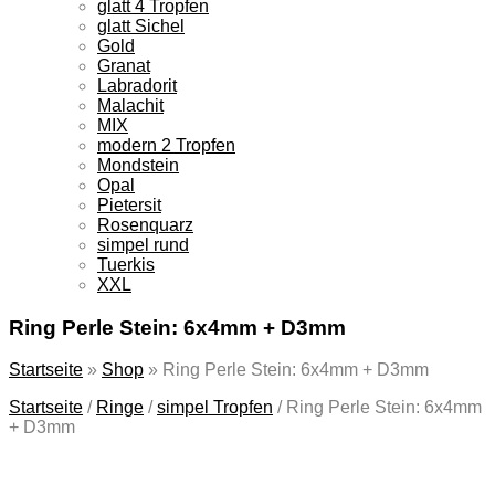
glatt 4 Tropfen
glatt Sichel
Gold
Granat
Labradorit
Malachit
MIX
modern 2 Tropfen
Mondstein
Opal
Pietersit
Rosenquarz
simpel rund
Tuerkis
XXL
Ring Perle Stein: 6x4mm + D3mm
Startseite
»
Shop
»
Ring Perle Stein: 6x4mm + D3mm
Startseite
/
Ringe
/
simpel Tropfen
/
Ring Perle Stein: 6x4mm
+ D3mm