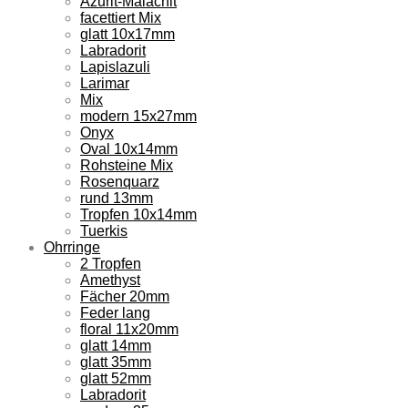
Azurit-Malachit
facettiert Mix
glatt 10x17mm
Labradorit
Lapislazuli
Larimar
Mix
modern 15x27mm
Onyx
Oval 10x14mm
Rohsteine Mix
Rosenquarz
rund 13mm
Tropfen 10x14mm
Tuerkis
Ohrringe
2 Tropfen
Amethyst
Fächer 20mm
Feder lang
floral 11x20mm
glatt 14mm
glatt 35mm
glatt 52mm
Labradorit