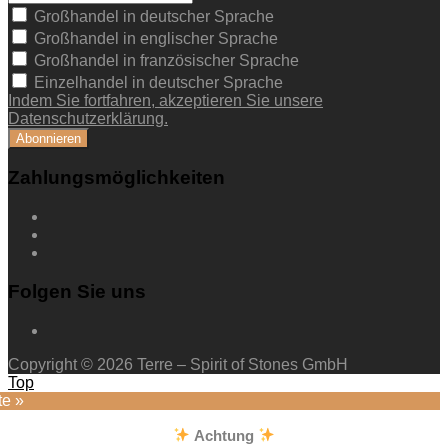
Großhandel in deutscher Sprache
Großhandel in englischer Sprache
Großhandel in französischer Sprache
Einzelhandel in deutscher Sprache
Indem Sie fortfahren, akzeptieren Sie unsere
Datenschutzerklärung.
Zahlungsmöglichkeiten
Folgen Sie uns
Copyright © 2026 Terre – Spirit of Stones GmbH
Top
te »
Achtung