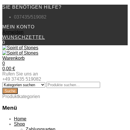
SIE BENÖTIGEN HILFE?
037435/519082
MEIN KONTO
Anmelden
WUNSCHZETTEL
0
Warenkorb
0
0,00
€
Rufen Sie uns an
+49 37435 519082
Produktkategorien
Menü
Zum
Home
Inhalt
Shop
springen
Zahlungsarten