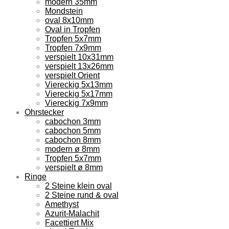
modern 35mm
Mondstein
oval 8x10mm
Oval in Tropfen
Tropfen 5x7mm
Tropfen 7x9mm
verspielt 10x31mm
verspielt 13x26mm
verspielt Orient
Viereckig 5x13mm
Viereckig 5x17mm
Viereckig 7x9mm
Ohrstecker
cabochon 3mm
cabochon 5mm
cabochon 8mm
modern ø 8mm
Tropfen 5x7mm
verspielt ø 8mm
Ringe
2 Steine klein oval
2 Steine rund & oval
Amethyst
Azurit-Malachit
Facettiert Mix