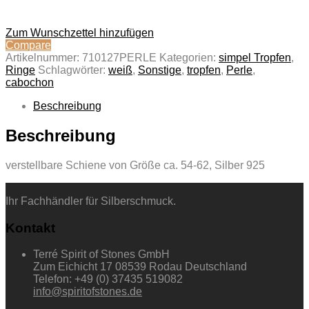
Zum Wunschzettel hinzufügen
Compare
Artikelnummer:
710127PERLE
Kategorien:
simpel Tropfen
,
Ringe
Schlagwörter:
weiß
,
Sonstige
,
tropfen
,
Perle
,
cabochon
Beschreibung
Beschreibung
verstellbare Schiene von Größe ca. 54-62, Silber 925
Ihr Fachhändler für Silberschmuck.
Kontakt
Terré Spirit of Stones GmbH
Zum Eichicht 17 08539 Rodau Deutschland
Telefon: +49 (0) 37435 519082
info@spiritofstones.de