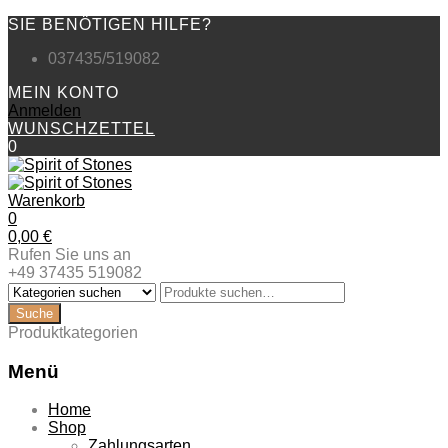
SIE BENÖTIGEN HILFE?
037435/519082
MEIN KONTO
Anmelden
WUNSCHZETTEL
0
Warenkorb
0
0,00
€
Rufen Sie uns an
+49 37435 519082
Produktkategorien
Menü
Zum
Home
Inhalt
Shop
springen
Zahlungsarten