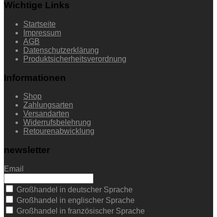
Wichtige Links
Startseite
Impressum
AGB
Datenschutzerklärung
Produktsicherheitsverordnung
Informationen
Shop
Zahlungsarten
Versandarten
Widerrufsbelehrung
Retourenabwicklung
newsletter
Email
Großhandel in deutscher Sprache
Großhandel in englischer Sprache
Großhandel in französischer Sprache