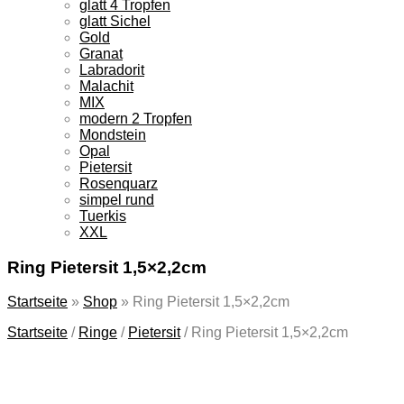
glatt 4 Tropfen
glatt Sichel
Gold
Granat
Labradorit
Malachit
MIX
modern 2 Tropfen
Mondstein
Opal
Pietersit
Rosenquarz
simpel rund
Tuerkis
XXL
Ring Pietersit 1,5×2,2cm
Startseite
»
Shop
»
Ring Pietersit 1,5×2,2cm
Startseite
/
Ringe
/
Pietersit
/
Ring Pietersit 1,5×2,2cm