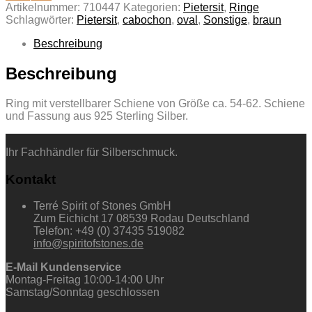
Artikelnummer:
710447
Kategorien:
Pietersit
,
Ringe
Schlagwörter:
Pietersit
,
cabochon
,
oval
,
Sonstige
,
braun
Beschreibung
Beschreibung
Ring mit verstellbarer Schiene von Größe ca. 54-62. Schiene
und Fassung aus 925 Sterling Silber.
Ihr Fachhändler für Silberschmuck.
Kontakt
Terré Spirit of Stones GmbH
Zum Eichicht 17 08539 Rodau Deutschland
Telefon: +49 (0) 37435 519082
info@spiritofstones.de
E-Mail Kundenservice
Montag-Freitag 10:00-14:00 Uhr
Samstag/Sonntag geschlossen