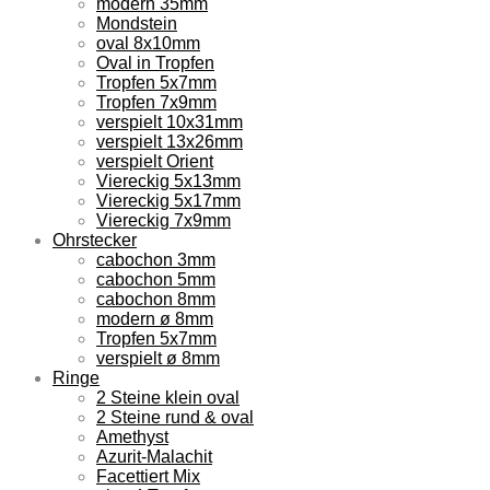
modern 35mm
Mondstein
oval 8x10mm
Oval in Tropfen
Tropfen 5x7mm
Tropfen 7x9mm
verspielt 10x31mm
verspielt 13x26mm
verspielt Orient
Viereckig 5x13mm
Viereckig 5x17mm
Viereckig 7x9mm
Ohrstecker
cabochon 3mm
cabochon 5mm
cabochon 8mm
modern ø 8mm
Tropfen 5x7mm
verspielt ø 8mm
Ringe
2 Steine klein oval
2 Steine rund & oval
Amethyst
Azurit-Malachit
Facettiert Mix