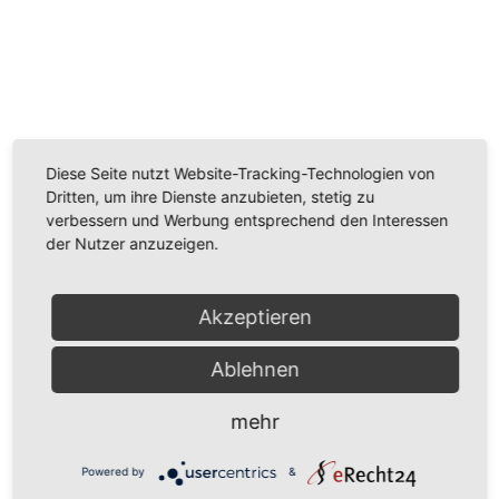
Wir benötigen Ihre Zustimmung, um den
Youtube-Service zu laden!
Wir verwenden einen Service eines Drittanbieters, um
Diese Seite nutzt Website-Tracking-Technologien von
Videoinhalte einzubetten. Dieser Service kann Daten
Dritten, um ihre Dienste anzubieten, stetig zu
zu Ihren Aktivitäten sammeln. Bitte lesen Sie die Details
verbessern und Werbung entsprechend den Interessen
durch und stimmen Sie der Nutzung des Service zu,
der Nutzer anzuzeigen.
um dieses Video anzusehen.
Mehr Informationen
Akzeptieren
Akzeptieren
Ablehnen
Powered by
Usercentrics Consent Management
mehr
Platform
Powered by
&