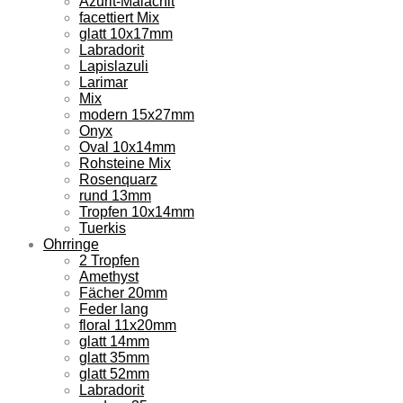
Azurit-Malachit
facettiert Mix
glatt 10x17mm
Labradorit
Lapislazuli
Larimar
Mix
modern 15x27mm
Onyx
Oval 10x14mm
Rohsteine Mix
Rosenquarz
rund 13mm
Tropfen 10x14mm
Tuerkis
Ohrringe
2 Tropfen
Amethyst
Fächer 20mm
Feder lang
floral 11x20mm
glatt 14mm
glatt 35mm
glatt 52mm
Labradorit