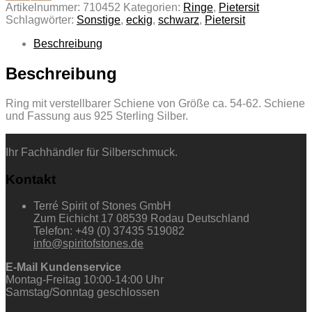
Artikelnummer:
710452
Kategorien:
Ringe
,
Pietersit
Schlagwörter:
Sonstige
,
eckig
,
schwarz
,
Pietersit
Beschreibung
Beschreibung
Ring mit verstellbarer Schiene von Größe ca. 54-62. Schiene
und Fassung aus 925 Sterling Silber.
Ihr Fachhändler für Silberschmuck.
Kontakt
Terré Spirit of Stones GmbH
Zum Eichicht 17 08539 Rodau Deutschland
Telefon: +49 (0) 37435 519082
info@spiritofstones.de
E-Mail Kundenservice
Montag-Freitag 10:00-14:00 Uhr
Samstag/Sonntag geschlossen