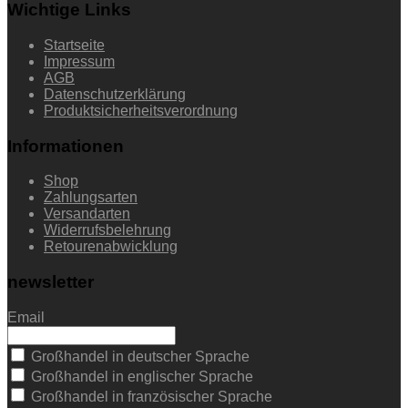
Wichtige Links
Startseite
Impressum
AGB
Datenschutzerklärung
Produktsicherheitsverordnung
Informationen
Shop
Zahlungsarten
Versandarten
Widerrufsbelehrung
Retourenabwicklung
newsletter
Email
Großhandel in deutscher Sprache
Großhandel in englischer Sprache
Großhandel in französischer Sprache