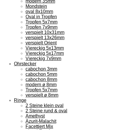
modern 35mm
Mondstein
oval 8x10mm
Oval in Tropfen
Tropfen 5x7mm
Tropfen 7x9mm
verspielt 10x31mm
verspielt 13x26mm
verspielt Orient
Viereckig 5x13mm
Viereckig 5x17mm
Viereckig 7x9mm
Ohrstecker
cabochon 3mm
cabochon 5mm
cabochon 8mm
modern ø 8mm
Tropfen 5x7mm
verspielt ø 8mm
Ringe
2 Steine klein oval
2 Steine rund & oval
Amethyst
Azurit-Malachit
Facettiert Mix