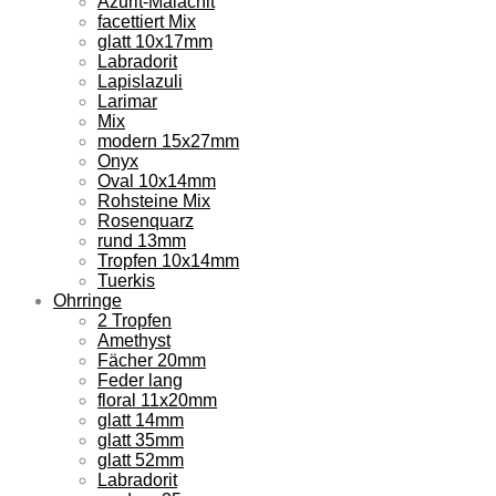
Azurit-Malachit
facettiert Mix
glatt 10x17mm
Labradorit
Lapislazuli
Larimar
Mix
modern 15x27mm
Onyx
Oval 10x14mm
Rohsteine Mix
Rosenquarz
rund 13mm
Tropfen 10x14mm
Tuerkis
Ohrringe
2 Tropfen
Amethyst
Fächer 20mm
Feder lang
floral 11x20mm
glatt 14mm
glatt 35mm
glatt 52mm
Labradorit