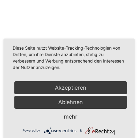
Wir benötigen Ihre Zustimmung, um den
Youtube-Service zu laden!
Wir verwenden einen Service eines Drittanbieters, um
Diese Seite nutzt Website-Tracking-Technologien von
Videoinhalte einzubetten. Dieser Service kann Daten
Dritten, um ihre Dienste anzubieten, stetig zu
zu Ihren Aktivitäten sammeln. Bitte lesen Sie die Details
verbessern und Werbung entsprechend den Interessen
durch und stimmen Sie der Nutzung des Service zu,
der Nutzer anzuzeigen.
um dieses Video anzusehen.
Mehr Informationen
Akzeptieren
Akzeptieren
Ablehnen
Powered by
Usercentrics Consent Management
mehr
Platform
Powered by
&