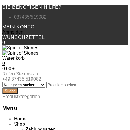
SIE BENÖTIGEN HILFE?
037435/519082
MEIN KONTO
Anmelden
WUNSCHZETTEL
0
Warenkorb
0
0,00
€
Rufen Sie uns an
+49 37435 519082
Produktkategorien
Menü
Zum
Home
Inhalt
Shop
springen
Zahlungsarten