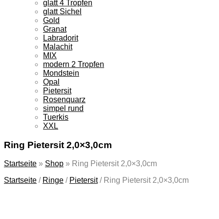
glatt 4 Tropfen
glatt Sichel
Gold
Granat
Labradorit
Malachit
MIX
modern 2 Tropfen
Mondstein
Opal
Pietersit
Rosenquarz
simpel rund
Tuerkis
XXL
Ring Pietersit 2,0×3,0cm
Startseite
»
Shop
»
Ring Pietersit 2,0×3,0cm
Startseite
/
Ringe
/
Pietersit
/
Ring Pietersit 2,0×3,0cm