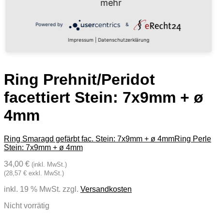
mehr
Powered by
&
Impressum
|
Datenschutzerklärung
Ring Prehnit/Peridot
facettiert Stein: 7x9mm + ø
4mm
Ring Smaragd gefärbt fac. Stein: 7x9mm + ø 4mm
Ring Perle
Stein: 7x9mm + ø 4mm
34,00 €
(inkl. MwSt.)
(28,57 € exkl. MwSt.)
inkl. 19 % MwSt.
zzgl.
Versandkosten
Nicht vorrätig