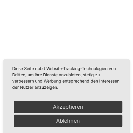
Wir benötigen Ihre Zustimmung, um den
Youtube-Service zu laden!
Wir verwenden einen Service eines Drittanbieters, um
Videoinhalte einzubetten. Dieser Service kann Daten
Diese Seite nutzt Website-Tracking-Technologien von
zu Ihren Aktivitäten sammeln. Bitte lesen Sie die Details
Dritten, um ihre Dienste anzubieten, stetig zu
durch und stimmen Sie der Nutzung des Service zu,
verbessern und Werbung entsprechend den Interessen
um dieses Video anzusehen.
der Nutzer anzuzeigen.
Mehr Informationen
Akzeptieren
Akzeptieren
Ablehnen
Powered by
Usercentrics Consent Management
Platform