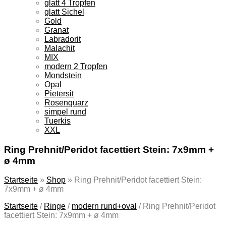
glatt 4 Tropfen
glatt Sichel
Gold
Granat
Labradorit
Malachit
MIX
modern 2 Tropfen
Mondstein
Opal
Pietersit
Rosenquarz
simpel rund
Tuerkis
XXL
Ring Prehnit/Peridot facettiert Stein: 7x9mm +
ø 4mm
Startseite
»
Shop
»
Ring Prehnit/Peridot facettiert Stein:
7x9mm + ø 4mm
Startseite
/
Ringe
/
modern rund+oval
/
Ring Prehnit/Peridot
facettiert Stein: 7x9mm + ø 4mm