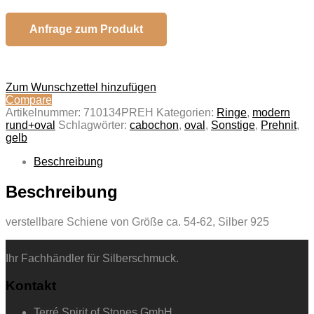
Anfrage zum Produkt
Zum Wunschzettel hinzufügen
Compare
Artikelnummer:
710134PREH
Kategorien:
Ringe
,
modern
rund+oval
Schlagwörter:
cabochon
,
oval
,
Sonstige
,
Prehnit
,
gelb
Beschreibung
Beschreibung
verstellbare Schiene von Größe ca. 54-62, Silber 925
Ihr Fachhändler für Silberschmuck.
Kontakt
Terré Spirit of Stones GmbH