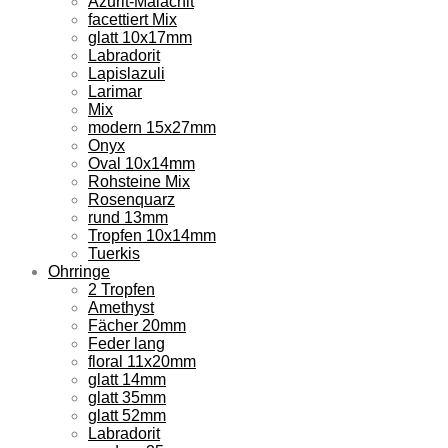
Azurit-Malachit
facettiert Mix
glatt 10x17mm
Labradorit
Lapislazuli
Larimar
Mix
modern 15x27mm
Onyx
Oval 10x14mm
Rohsteine Mix
Rosenquarz
rund 13mm
Tropfen 10x14mm
Tuerkis
Ohrringe
2 Tropfen
Amethyst
Fächer 20mm
Feder lang
floral 11x20mm
glatt 14mm
glatt 35mm
glatt 52mm
Labradorit