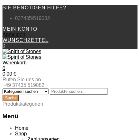
SIE BENÖTIGEN HILFE?
037435/519082
MEIN KONTO
Anmelden
WUNSCHZETTEL
0
Warenkorb
0
0,00
€
Rufen Sie uns an
+49 37435 519082
Produktkategorien
Menü
Zum
Home
Inhalt
Shop
springen
Zahlungsarten