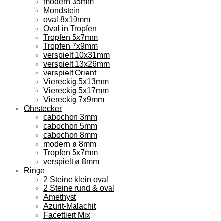
modern 35mm
Mondstein
oval 8x10mm
Oval in Tropfen
Tropfen 5x7mm
Tropfen 7x9mm
verspielt 10x31mm
verspielt 13x26mm
verspielt Orient
Viereckig 5x13mm
Viereckig 5x17mm
Viereckig 7x9mm
Ohrstecker
cabochon 3mm
cabochon 5mm
cabochon 8mm
modern ø 8mm
Tropfen 5x7mm
verspielt ø 8mm
Ringe
2 Steine klein oval
2 Steine rund & oval
Amethyst
Azurit-Malachit
Facettiert Mix