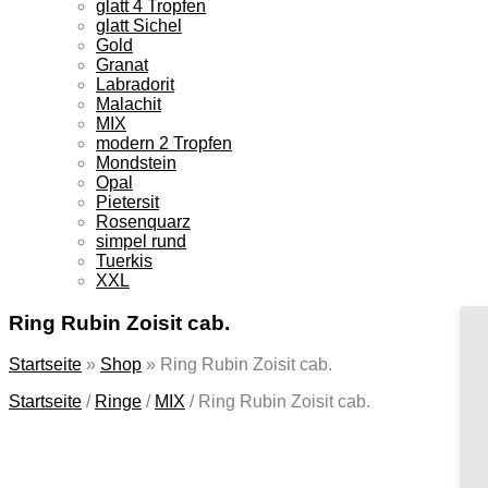
glatt 4 Tropfen
glatt Sichel
Gold
Granat
Labradorit
Malachit
MIX
modern 2 Tropfen
Mondstein
Opal
Pietersit
Rosenquarz
simpel rund
Tuerkis
XXL
Ring Rubin Zoisit cab.
Startseite
»
Shop
»
Ring Rubin Zoisit cab.
Startseite
/
Ringe
/
MIX
/
Ring Rubin Zoisit cab.