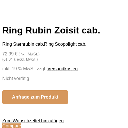
Ring Rubin Zoisit cab.
Ring Sternrubin cab.
Ring Scopolight cab.
72,99 €
(inkl. MwSt.)
(61,34 € exkl. MwSt.)
inkl. 19 % MwSt.
zzgl.
Versandkosten
Nicht vorrätig
Anfrage zum Produkt
Zum Wunschzettel hinzufügen
Compare