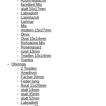
Azurit-Malachit
facettiert Mix
glatt 10x17mm
Labradorit
Lapislazuli
Larimar
Mix
modern 15x27mm
Onyx
Oval 10x14mm
Rohsteine Mix
Rosenquarz
rund 13mm
Tropfen 10x14mm
Tuerkis
Ohrringe
2 Tropfen
Amethyst
Fächer 20mm
Feder lang
floral 11x20mm
glatt 14mm
glatt 35mm
glatt 52mm
Labradorit