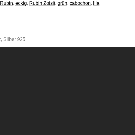
Rubin
,
eckig
,
Rubin Zoisit
,
grün
,
cabochon
,
lila
, Silber 925