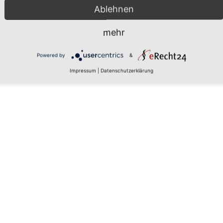
Ablehnen
mehr
 den
Powered by
&
Impressum
|
Datenschutzerklärung
rs, um
aten zu
tails
 zu, um
latform