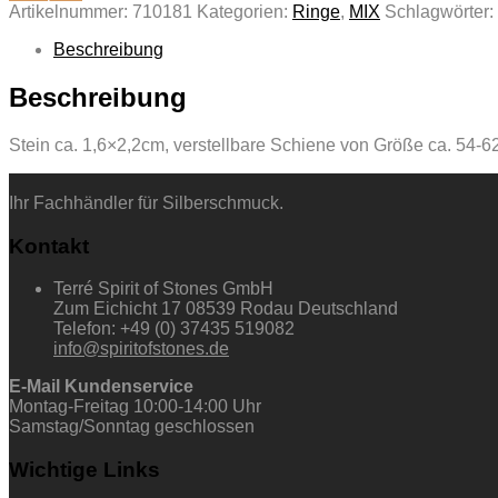
Artikelnummer:
710181
Kategorien:
Ringe
,
MIX
Schlagwörter:
Beschreibung
Beschreibung
Stein ca. 1,6×2,2cm, verstellbare Schiene von Größe ca. 54-62
Ihr Fachhändler für Silberschmuck.
Kontakt
Terré Spirit of Stones GmbH
Zum Eichicht 17 08539 Rodau Deutschland
Telefon: +49 (0) 37435 519082
info@spiritofstones.de
E-Mail Kundenservice
Montag-Freitag 10:00-14:00 Uhr
Samstag/Sonntag geschlossen
Wichtige Links