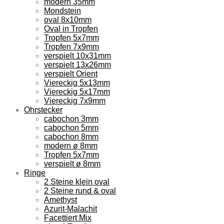
modern 35mm
Mondstein
oval 8x10mm
Oval in Tropfen
Tropfen 5x7mm
Tropfen 7x9mm
verspielt 10x31mm
verspielt 13x26mm
verspielt Orient
Viereckig 5x13mm
Viereckig 5x17mm
Viereckig 7x9mm
Ohrstecker
cabochon 3mm
cabochon 5mm
cabochon 8mm
modern ø 8mm
Tropfen 5x7mm
verspielt ø 8mm
Ringe
2 Steine klein oval
2 Steine rund & oval
Amethyst
Azurit-Malachit
Facettiert Mix