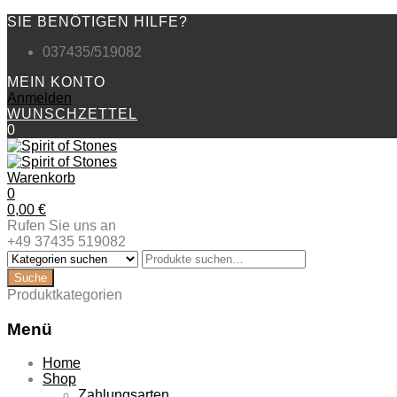
SIE BENÖTIGEN HILFE?
037435/519082
MEIN KONTO
Anmelden
WUNSCHZETTEL
0
Warenkorb
0
0,00
€
Rufen Sie uns an
+49 37435 519082
Produktkategorien
Menü
Zum
Home
Inhalt
Shop
springen
Zahlungsarten