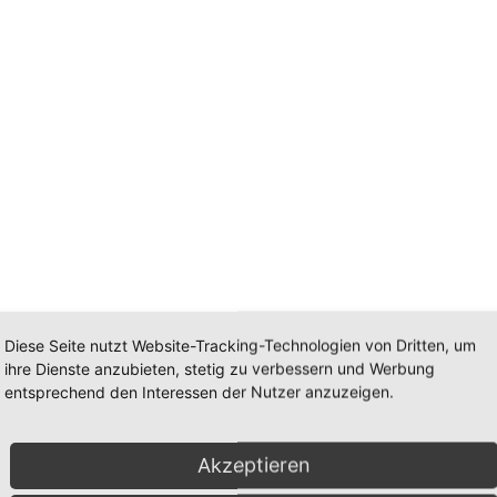
Diese Seite nutzt Website-Tracking-Technologien von Dritten, um
ihre Dienste anzubieten, stetig zu verbessern und Werbung
4mm
entsprechend den Interessen der Nutzer anzuzeigen.
Stein: 7x9mm + ø 4mm
Ring Topasquarz Fac. Stei
Akzeptieren
Ring grüner Achat gefärbt/Perle Stein