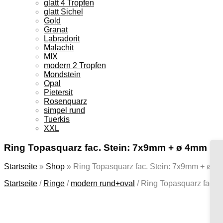
glatt 4 Tropfen
glatt Sichel
Gold
Granat
Labradorit
Malachit
MIX
modern 2 Tropfen
Mondstein
Opal
Pietersit
Rosenquarz
simpel rund
Tuerkis
XXL
Ring Topasquarz fac. Stein: 7x9mm + ø 4mm
Startseite
»
Shop
»
Ring Topasquarz fac. Stein: 7x9mm + ø 
Startseite
/
Ringe
/
modern rund+oval
/
Ring Topasquarz fac. 