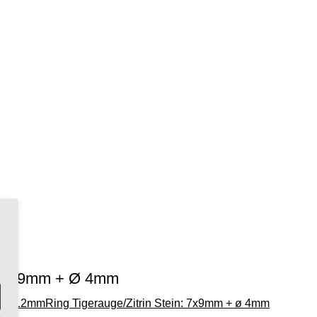
n: 7x9mm + Ø 4mm
: 16x12mm
Ring Tigerauge/Zitrin Stein: 7x9mm + ø 4mm