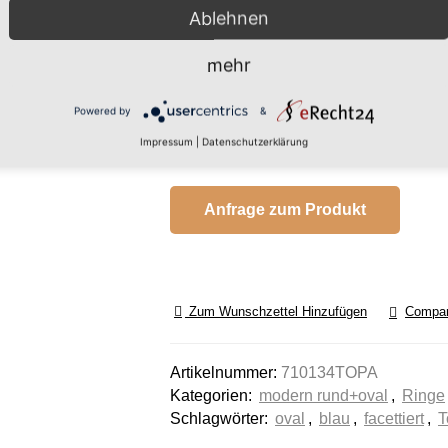
Ablehnen
34,00 €
(inkl. MwSt.)
(28,57 € exkl. MwSt.)
mehr
den
inkl. 19 % MwSt.
zzgl.
Versandkosten
Powered by
&
Nicht vorrätig
Impressum
|
Datenschutzerklärung
, um
en zu
ils
Anfrage zum Produkt
u, um
Zum Wunschzettel Hinzufügen
Compa
tform
Artikelnummer:
710134TOPA
Kategorien:
modern rund+oval
,
Ringe
Schlagwörter:
oval
,
blau
,
facettiert
,
T