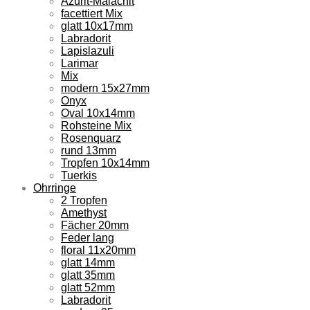
Azurit-Malachit
facettiert Mix
glatt 10x17mm
Labradorit
Lapislazuli
Larimar
Mix
modern 15x27mm
Onyx
Oval 10x14mm
Rohsteine Mix
Rosenquarz
rund 13mm
Tropfen 10x14mm
Tuerkis
Ohrringe
2 Tropfen
Amethyst
Fächer 20mm
Feder lang
floral 11x20mm
glatt 14mm
glatt 35mm
glatt 52mm
Labradorit