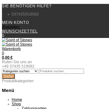
SIE BENÖTIGEN HILFE?
037435/519082
MEIN KONTO
Anmelden
WUNSCHZETTEL
0
Warenkorb
0
0,00
€
Rufen Sie uns an
+49 37435 519082
Produktkategorien
Menü
Zum
Home
Inhalt
Shop
springen
Zahlungsarten