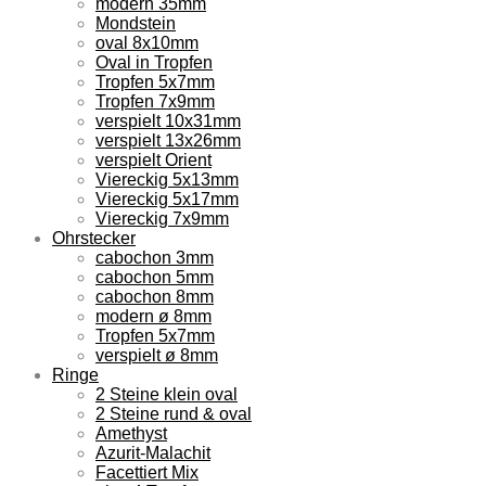
modern 35mm
Mondstein
oval 8x10mm
Oval in Tropfen
Tropfen 5x7mm
Tropfen 7x9mm
verspielt 10x31mm
verspielt 13x26mm
verspielt Orient
Viereckig 5x13mm
Viereckig 5x17mm
Viereckig 7x9mm
Ohrstecker
cabochon 3mm
cabochon 5mm
cabochon 8mm
modern ø 8mm
Tropfen 5x7mm
verspielt ø 8mm
Ringe
2 Steine klein oval
2 Steine rund & oval
Amethyst
Azurit-Malachit
Facettiert Mix