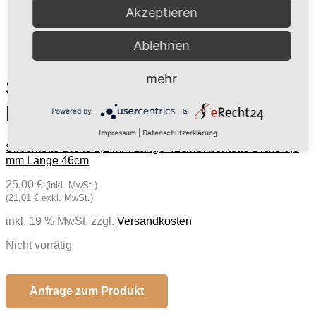
Akzeptieren
Ablehnen
mehr
Silberkette Dicke 1,2 mm
Länge 38cm
Powered by
&
Impressum
|
Datenschutzerklärung
Silberkette Dicke 1,2 mm Länge 42cm
Silberkette Dicke 0,8
mm Länge 46cm
25,00 €
(inkl. MwSt.)
(21,01 € exkl. MwSt.)
inkl. 19 % MwSt.
zzgl.
Versandkosten
Nicht vorrätig
Anfrage zum Produkt