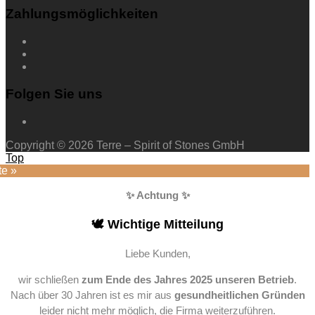
Zahlungsmöglichkeiten
Folgen Sie uns
Copyright © 2026 Terre – Spirit of Stones GmbH
Top
te »
✨ Achtung ✨
🕊️ Wichtige Mitteilung
Liebe Kunden,
wir schließen
zum Ende des Jahres 2025 unseren Betrieb
.
Nach über 30 Jahren ist es mir aus
gesundheitlichen Gründen
leider nicht mehr möglich, die Firma weiterzuführen.