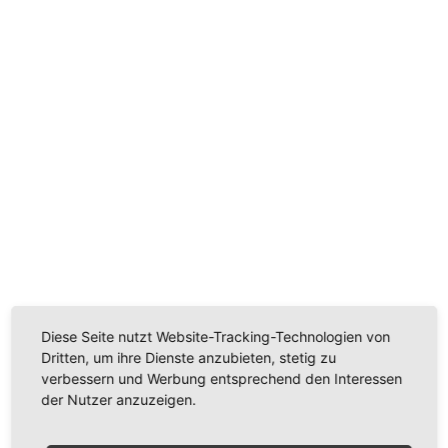
Wir benötigen Ihre Zustimmung, um den
Youtube-Service zu laden!
Wir verwenden einen Service eines Drittanbieters, um
Videoinhalte einzubetten. Dieser Service kann Daten
zu Ihren Aktivitäten sammeln. Bitte lesen Sie die Details
durch und stimmen Sie der Nutzung des Service zu,
um dieses Video anzusehen.
Mehr Informationen
Diese Seite nutzt Website-Tracking-Technologien von
Akzeptieren
Dritten, um ihre Dienste anzubieten, stetig zu
Powered by
Usercentrics Consent Management
verbessern und Werbung entsprechend den Interessen
Platform
der Nutzer anzuzeigen.