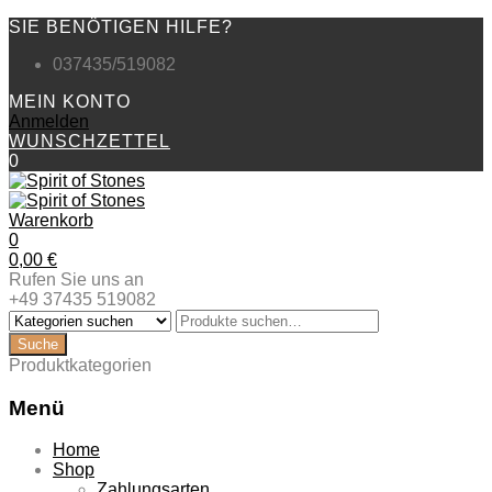
SIE BENÖTIGEN HILFE?
037435/519082
MEIN KONTO
Anmelden
WUNSCHZETTEL
0
Warenkorb
0
0,00
€
Rufen Sie uns an
+49 37435 519082
Produktkategorien
Menü
Zum
Home
Inhalt
Shop
springen
Zahlungsarten