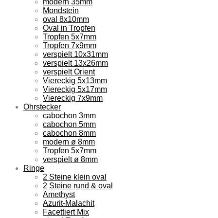
modern 35mm
Mondstein
oval 8x10mm
Oval in Tropfen
Tropfen 5x7mm
Tropfen 7x9mm
verspielt 10x31mm
verspielt 13x26mm
verspielt Orient
Viereckig 5x13mm
Viereckig 5x17mm
Viereckig 7x9mm
Ohrstecker
cabochon 3mm
cabochon 5mm
cabochon 8mm
modern ø 8mm
Tropfen 5x7mm
verspielt ø 8mm
Ringe
2 Steine klein oval
2 Steine rund & oval
Amethyst
Azurit-Malachit
Facettiert Mix