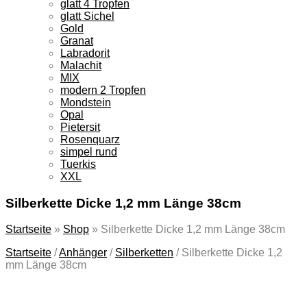
glatt 4 Tropfen
glatt Sichel
Gold
Granat
Labradorit
Malachit
MIX
modern 2 Tropfen
Mondstein
Opal
Pietersit
Rosenquarz
simpel rund
Tuerkis
XXL
Silberkette Dicke 1,2 mm Länge 38cm
Startseite
»
Shop
»
Silberkette Dicke 1,2 mm Länge 38cm
Startseite
/
Anhänger
/
Silberketten
/
Silberkette Dicke 1,2
mm Länge 38cm