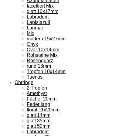
Azurit-Malachit
facettiert Mix
glatt 10x17mm
Labradorit
Lapislazuli
Larimar
Mix
modern 15x27mm
Onyx
Oval 10x14mm
Rohsteine Mix
Rosenquarz
rund 13mm
Tropfen 10x14mm
Tuerkis
Ohrringe
2 Tropfen
Amethyst
Fächer 20mm
Feder lang
floral 11x20mm
glatt 14mm
glatt 35mm
glatt 52mm
Labradorit