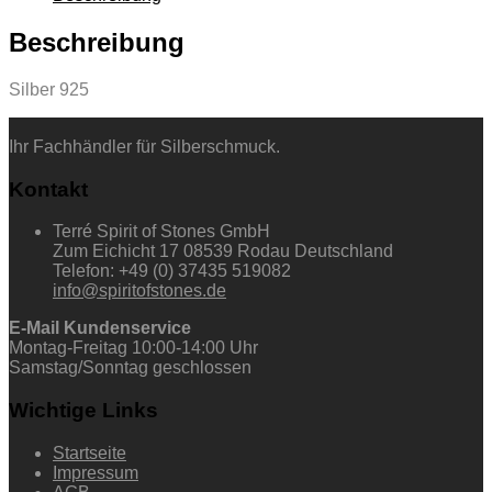
Beschreibung
Silber 925
Ihr Fachhändler für Silberschmuck.
Kontakt
Terré Spirit of Stones GmbH
Zum Eichicht 17 08539 Rodau Deutschland
Telefon: +49 (0) 37435 519082
info@spiritofstones.de
E-Mail Kundenservice
Montag-Freitag 10:00-14:00 Uhr
Samstag/Sonntag geschlossen
Wichtige Links
Startseite
Impressum