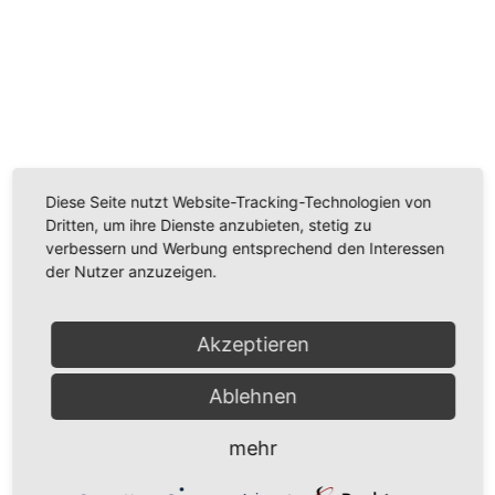
Wir benötigen Ihre Zustimmung, um den
Youtube-Service zu laden!
Wir verwenden einen Service eines Drittanbieters, um
Videoinhalte einzubetten. Dieser Service kann Daten
Diese Seite nutzt Website-Tracking-Technologien von
zu Ihren Aktivitäten sammeln. Bitte lesen Sie die Details
Dritten, um ihre Dienste anzubieten, stetig zu
durch und stimmen Sie der Nutzung des Service zu,
verbessern und Werbung entsprechend den Interessen
um dieses Video anzusehen.
der Nutzer anzuzeigen.
Mehr Informationen
Akzeptieren
Akzeptieren
Ablehnen
Powered by
Usercentrics Consent Management
Platform
mehr