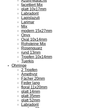
Azurit-Malachit
facettiert Mix
glatt 10x17mm
Labradorit
Lapislazuli
Larimar
Mix
modern 15x27mm
Onyx
Oval 10x14mm
Rohsteine Mix
Rosenquarz
rund 13mm
Tropfen 10x14mm
Tuerkis
Ohrringe
2 Tropfen
Amethyst
Fächer 20mm
Feder lang
floral 11x20mm
glatt 14mm
glatt 35mm
glatt 52mm
Labradorit