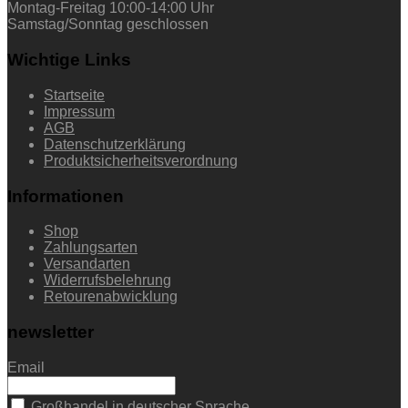
Montag-Freitag 10:00-14:00 Uhr
Samstag/Sonntag geschlossen
Wichtige Links
Startseite
Impressum
AGB
Datenschutzerklärung
Produktsicherheitsverordnung
Informationen
Shop
Zahlungsarten
Versandarten
Widerrufsbelehrung
Retourenabwicklung
newsletter
Email
Großhandel in deutscher Sprache