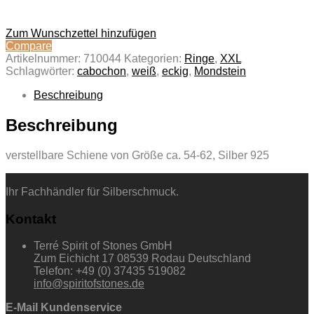
Zum Wunschzettel hinzufügen
Compare
Artikelnummer:
710044
Kategorien:
Ringe
,
XXL
Schlagwörter:
cabochon
,
weiß
,
eckig
,
Mondstein
Beschreibung
Beschreibung
verstellbare Schiene von Größe ca. 54-62, Silber 925
Ihr Fachhändler für Silberschmuck.
Kontakt
Terré Spirit of Stones GmbH
Zum Eichicht 17 08539 Rodau Deutschland
Telefon: +49 (0) 37435 519082
info@spiritofstones.de
E-Mail Kundenservice