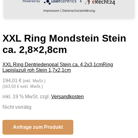
Powered by
&
Impressum
|
Datenschutzerklärung
XXL Ring Mondstein Stein
ca. 2,8×2,8cm
XXL Ring Dentriedenopal Stein ca. 4,2x3,1cm
Ring
Lapislazuli roh Stein 1,7x2,1cm
194,01 €
(inkl. MwSt.)
(163,03 € exkl. MwSt.)
inkl. 19 % MwSt.
zzgl.
Versandkosten
Nicht vorrätig
Anfrage zum Produkt