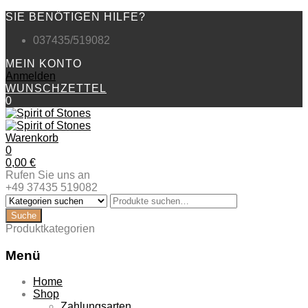
SIE BENÖTIGEN HILFE?
037435/519082
MEIN KONTO
Anmelden
WUNSCHZETTEL
0
Warenkorb
0
0,00
€
Rufen Sie uns an
+49 37435 519082
Produktkategorien
Menü
Zum
Home
Inhalt
Shop
springen
Zahlungsarten