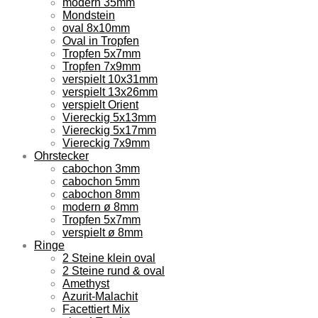
modern 35mm
Mondstein
oval 8x10mm
Oval in Tropfen
Tropfen 5x7mm
Tropfen 7x9mm
verspielt 10x31mm
verspielt 13x26mm
verspielt Orient
Viereckig 5x13mm
Viereckig 5x17mm
Viereckig 7x9mm
Ohrstecker
cabochon 3mm
cabochon 5mm
cabochon 8mm
modern ø 8mm
Tropfen 5x7mm
verspielt ø 8mm
Ringe
2 Steine klein oval
2 Steine rund & oval
Amethyst
Azurit-Malachit
Facettiert Mix