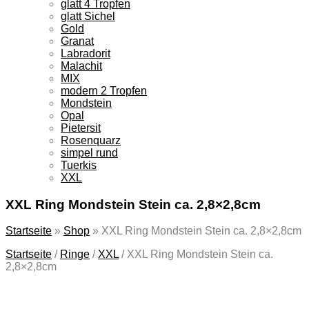
glatt 4 Tropfen
glatt Sichel
Gold
Granat
Labradorit
Malachit
MIX
modern 2 Tropfen
Mondstein
Opal
Pietersit
Rosenquarz
simpel rund
Tuerkis
XXL
XXL Ring Mondstein Stein ca. 2,8×2,8cm
Startseite
»
Shop
»
XXL Ring Mondstein Stein ca. 2,8×2,8cm
Startseite
/
Ringe
/
XXL
/
XXL Ring Mondstein Stein ca.
2,8×2,8cm