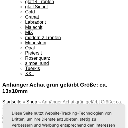
glatt 4 Tropfen
glatt Sichel
Gold
Granat
Labradorit
Malachit
MIX
modern 2 Tropfen
Mondstein
Opal
Pietersit
Rosenquarz
simpel rund
Tuerkis
XXL
Anhänger Achat grün gefärbt Größe: ca.
13x10mm
Startseite
»
Shop
»
Anhänger Achat grün gefärbt Größe: ca.
13x10mm
Diese Seite nutzt Website-Tracking-Technologien von
Startseite
/
Anhänger
/
Oval 10x14mm
/
Anhänger Achat grün
Dritten, um ihre Dienste anzubieten, stetig zu
gefärbt Größe: ca. 13x10mm
verbessern und Werbung entsprechend den Interessen