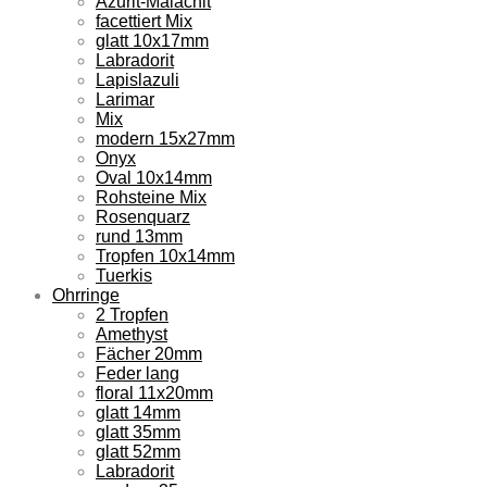
Azurit-Malachit
facettiert Mix
glatt 10x17mm
Labradorit
Lapislazuli
Larimar
Mix
modern 15x27mm
Onyx
Oval 10x14mm
Rohsteine Mix
Rosenquarz
rund 13mm
Tropfen 10x14mm
Tuerkis
Ohrringe
2 Tropfen
Amethyst
Fächer 20mm
Feder lang
floral 11x20mm
glatt 14mm
glatt 35mm
glatt 52mm
Labradorit