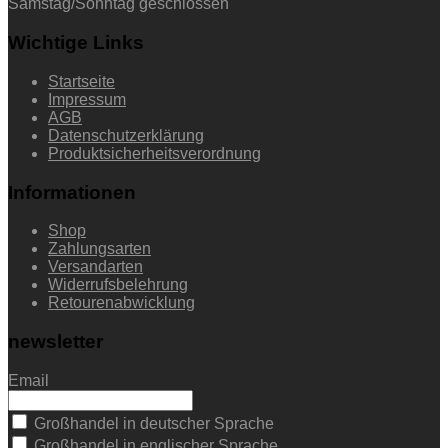
Samstag/Sonntag geschlossen
Wichtige Links
Startseite
Impressum
AGB
Datenschutzerklärung
Produktsicherheitsverordnung
Informationen
Shop
Zahlungsarten
Versandarten
Widerrufsbelehrung
Retourenabwicklung
newsletter
Email
Großhandel in deutscher Sprache
Großhandel in englischer Sprache