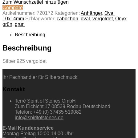
Zum Wunschzettel hinzufügen
Compare
Artikelnummer:
720172
Kategorien:
Anhänger
,
Oval
10x14mm
Schlagwörter:
cabochon
,
oval
,
vergoldet
,
Onyx
grün
,
grün
Beschreibung
Beschreibung
Silber 925 vergoldet
Ihr Fachhändler für Silberschmuck.
Kontakt
Terré Spirit of Stones GmbH
Zum Eichicht 17 08539 Rodau Deutschland
Telefon: +49 (0) 37435 519082
info@spiritofstones.de
E-Mail Kundenservice
Montag-Freitag 10:00-14:00 Uhr