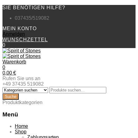
SIE BENÖTIGEN HILFE?
037435/519082
MEIN KONTO
Anmelden
WUNSCHZETTEL
0
Warenkorb
0
0,00
€
Rufen Sie uns an
+49 37435 519082
Produktkategorien
Menü
Zum
Home
Inhalt
Shop
springen
Zahlungsarten