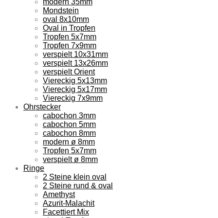
modern 35mm
Mondstein
oval 8x10mm
Oval in Tropfen
Tropfen 5x7mm
Tropfen 7x9mm
verspielt 10x31mm
verspielt 13x26mm
verspielt Orient
Viereckig 5x13mm
Viereckig 5x17mm
Viereckig 7x9mm
Ohrstecker
cabochon 3mm
cabochon 5mm
cabochon 8mm
modern ø 8mm
Tropfen 5x7mm
verspielt ø 8mm
Ringe
2 Steine klein oval
2 Steine rund & oval
Amethyst
Azurit-Malachit
Facettiert Mix