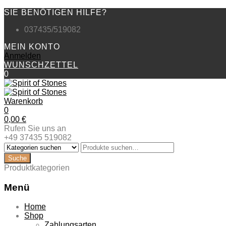
SIE BENÖTIGEN HILFE?
037435/519082
MEIN KONTO
Anmelden
WUNSCHZETTEL
0
Warenkorb
0
0,00
€
Rufen Sie uns an
+49 37435 519082
Produktkategorien
Menü
Zum
Home
Inhalt
Shop
springen
Zahlungsarten