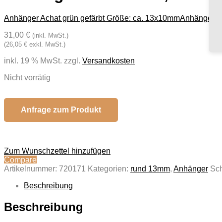
Anhänger Achat grün gefärbt Größe: ca. 13x10mm
Anhänger Ac
31,00 €
(inkl. MwSt.)
(26,05 € exkl. MwSt.)
inkl. 19 % MwSt.
zzgl.
Versandkosten
Nicht vorrätig
Anfrage zum Produkt
Zum Wunschzettel hinzufügen
Compare
Artikelnummer:
720171
Kategorien:
rund 13mm
,
Anhänger
Sch
Beschreibung
Beschreibung