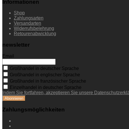
Informationen
Shop
Zahlungsarten
Versandarten
Widerrufsbelehrung
Retourenabwicklung
newsletter
Email
Großhandel in deutscher Sprache
Großhandel in englischer Sprache
Großhandel in französischer Sprache
Einzelhandel in deutscher Sprache
Indem Sie fortfahren, akzeptieren Sie unsere Datenschutzerkl
Zahlungsmöglichkeiten