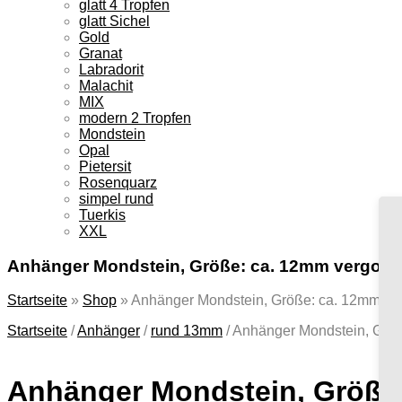
glatt 4 Tropfen
glatt Sichel
Gold
Granat
Labradorit
Malachit
MIX
modern 2 Tropfen
Mondstein
Opal
Pietersit
Rosenquarz
simpel rund
Tuerkis
XXL
Anhänger Mondstein, Größe: ca. 12mm vergold
Startseite
»
Shop
»
Anhänger Mondstein, Größe: ca. 12mm ver
Startseite
/
Anhänger
/
rund 13mm
/
Anhänger Mondstein, Größ
Anhänger Mondstein, Größe: