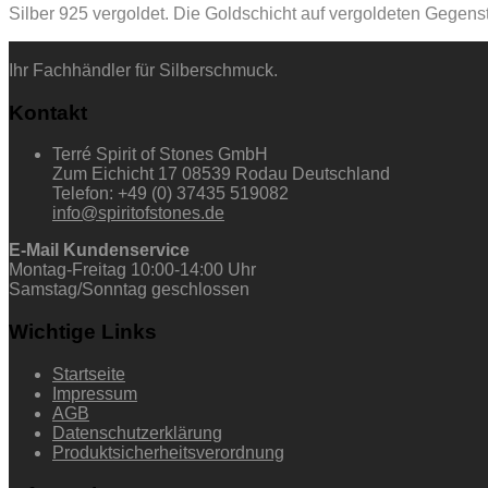
Silber 925 vergoldet. Die Goldschicht auf vergoldeten Gegenst
Ihr Fachhändler für Silberschmuck.
Kontakt
Terré Spirit of Stones GmbH
Zum Eichicht 17 08539 Rodau Deutschland
Telefon: +49 (0) 37435 519082
info@spiritofstones.de
E-Mail Kundenservice
Montag-Freitag 10:00-14:00 Uhr
Samstag/Sonntag geschlossen
Wichtige Links
Startseite
Impressum
AGB
Datenschutzerklärung
Produktsicherheitsverordnung