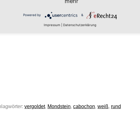
mehr
hat grün gefärbt Größe: ca. 12mm
Powered by
&
Impressum
|
Datenschutzerklärung
lagwörter:
vergoldet
,
Mondstein
,
cabochon
,
weiß
,
rund