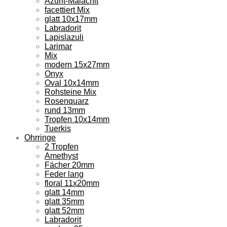
Azurit-Malachit
facettiert Mix
glatt 10x17mm
Labradorit
Lapislazuli
Larimar
Mix
modern 15x27mm
Onyx
Oval 10x14mm
Rohsteine Mix
Rosenquarz
rund 13mm
Tropfen 10x14mm
Tuerkis
Ohrringe
2 Tropfen
Amethyst
Fächer 20mm
Feder lang
floral 11x20mm
glatt 14mm
glatt 35mm
glatt 52mm
Labradorit