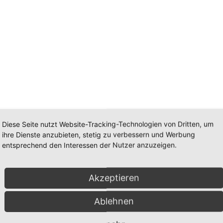
Diese Seite nutzt Website-Tracking-Technologien von Dritten, um
ihre Dienste anzubieten, stetig zu verbessern und Werbung
entsprechend den Interessen der Nutzer anzuzeigen.
et
goldet
Akzeptieren
e: ca. 12mm vergoldet
Ablehnen
 ca. 12mm vergoldet