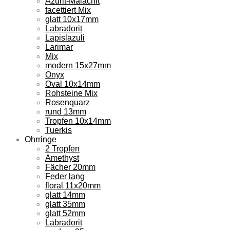
Azurit-Malachit
facettiert Mix
glatt 10x17mm
Labradorit
Lapislazuli
Larimar
Mix
modern 15x27mm
Onyx
Oval 10x14mm
Rohsteine Mix
Rosenquarz
rund 13mm
Tropfen 10x14mm
Tuerkis
Ohrringe
2 Tropfen
Amethyst
Fächer 20mm
Feder lang
floral 11x20mm
glatt 14mm
glatt 35mm
glatt 52mm
Labradorit