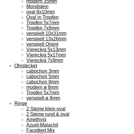
modern 35mm
Mondstein
oval 8x10mm
Oval in Tropfen
Tropfen 5x7mm
Tropfen 7x9mm
verspielt 10x31mm
verspielt 13x26mm
verspielt Orient
Viereckig 5x13mm
Viereckig 5x17mm
Viereckig 7x9mm
Ohrstecker
cabochon 3mm
cabochon 5mm
cabochon 8mm
modern ø 8mm
Tropfen 5x7mm
verspielt ø 8mm
Ringe
2 Steine klein oval
2 Steine rund & oval
Amethyst
Azurit-Malachit
Facettiert Mix