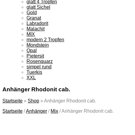
glatt 4 Tropfen
glatt Sichel
Gold
Granat
Labradorit
Malachit
MIX
modern 2 Tropfen
Mondstein
Opal
Pietersit
Rosenquarz
simpel rund
Tuerkis
XXL
Anhänger Rhodonit cab.
Startseite
»
Shop
»
Anhänger Rhodonit cab.
Startseite
/
Anhänger
/
Mix
/
Anhänger Rhodonit cab.