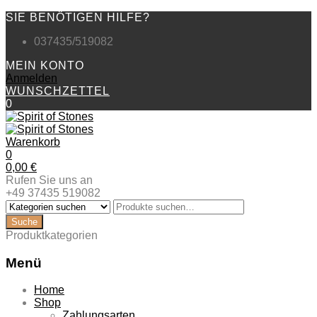
SIE BENÖTIGEN HILFE?
037435/519082
MEIN KONTO
Anmelden
WUNSCHZETTEL
0
Warenkorb
0
0,00
€
Rufen Sie uns an
+49 37435 519082
Produktkategorien
Menü
Zum
Home
Inhalt
Shop
springen
Zahlungsarten