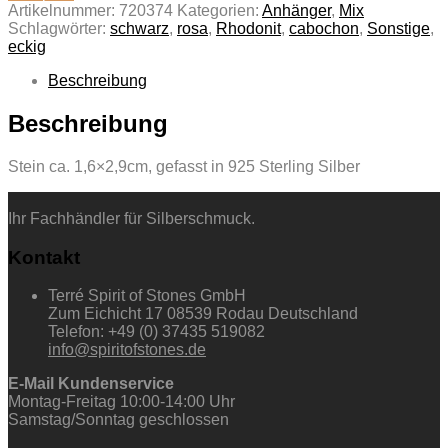
Artikelnummer:
720374
Kategorien:
Anhänger
,
Mix
Schlagwörter:
schwarz
,
rosa
,
Rhodonit
,
cabochon
,
Sonstige
,
eckig
Beschreibung
Beschreibung
Stein ca. 1,6×2,9cm, gefasst in 925 Sterling Silber
Ihr Fachhändler für Silberschmuck.
Kontakt
Terré Spirit of Stones GmbH
Zum Eichicht 17 08539 Rodau Deutschland
Telefon: +49 (0) 37435 519082
info@spiritofstones.de
E-Mail Kundenservice
Montag-Freitag 10:00-14:00 Uhr
Samstag/Sonntag geschlossen