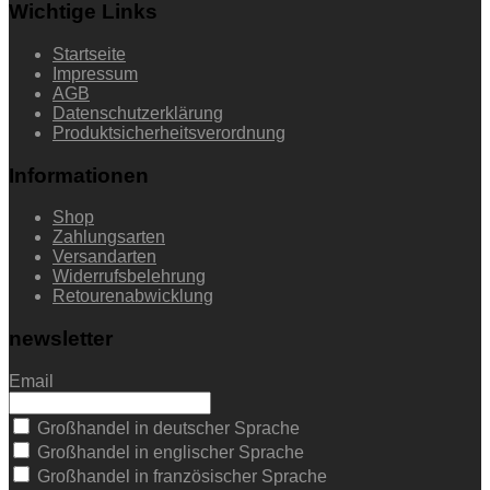
Wichtige Links
Startseite
Impressum
AGB
Datenschutzerklärung
Produktsicherheitsverordnung
Informationen
Shop
Zahlungsarten
Versandarten
Widerrufsbelehrung
Retourenabwicklung
newsletter
Email
Großhandel in deutscher Sprache
Großhandel in englischer Sprache
Großhandel in französischer Sprache