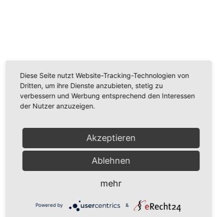
Wir benötigen Ihre Zustimmung, um den
Youtube-Service zu laden!
Wir verwenden einen Service eines Drittanbieters, um
Diese Seite nutzt Website-Tracking-Technologien von
Videoinhalte einzubetten. Dieser Service kann Daten
Dritten, um ihre Dienste anzubieten, stetig zu
zu Ihren Aktivitäten sammeln. Bitte lesen Sie die Details
verbessern und Werbung entsprechend den Interessen
durch und stimmen Sie der Nutzung des Service zu,
der Nutzer anzuzeigen.
um dieses Video anzusehen.
Mehr Informationen
Akzeptieren
Akzeptieren
Ablehnen
Powered by
Usercentrics Consent Management
mehr
Platform
Powered by
&