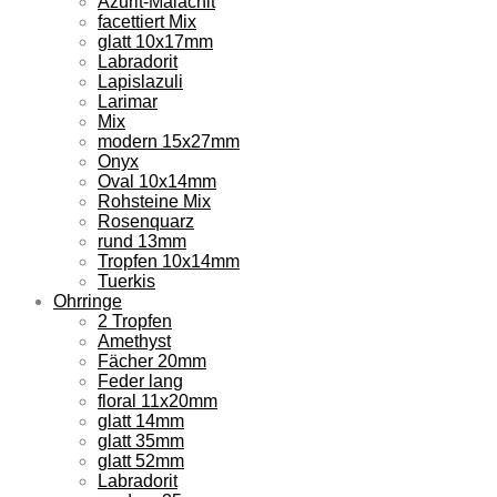
Azurit-Malachit
facettiert Mix
glatt 10x17mm
Labradorit
Lapislazuli
Larimar
Mix
modern 15x27mm
Onyx
Oval 10x14mm
Rohsteine Mix
Rosenquarz
rund 13mm
Tropfen 10x14mm
Tuerkis
Ohrringe
2 Tropfen
Amethyst
Fächer 20mm
Feder lang
floral 11x20mm
glatt 14mm
glatt 35mm
glatt 52mm
Labradorit