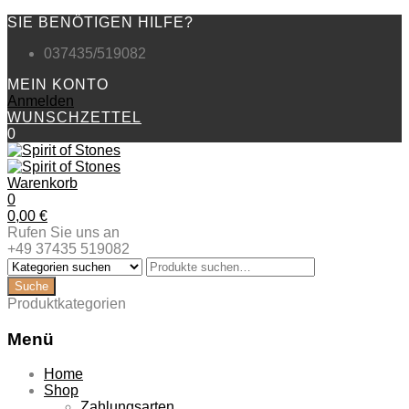
SIE BENÖTIGEN HILFE?
037435/519082
MEIN KONTO
Anmelden
WUNSCHZETTEL
0
Warenkorb
0
0,00
€
Rufen Sie uns an
+49 37435 519082
Produktkategorien
Menü
Zum
Home
Inhalt
Shop
springen
Zahlungsarten