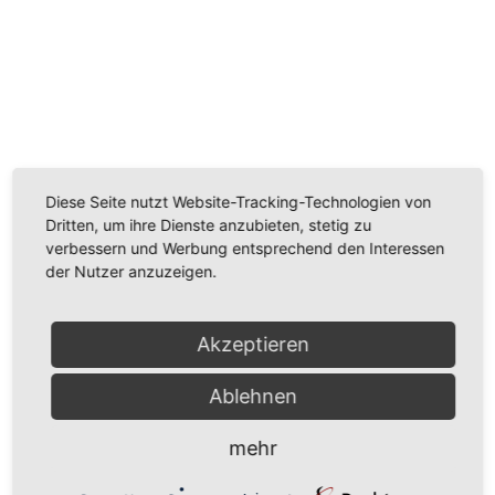
Wir benötigen Ihre Zustimmung, um den
Youtube-Service zu laden!
Wir verwenden einen Service eines Drittanbieters, um
Videoinhalte einzubetten. Dieser Service kann Daten
Diese Seite nutzt Website-Tracking-Technologien von
zu Ihren Aktivitäten sammeln. Bitte lesen Sie die Details
Dritten, um ihre Dienste anzubieten, stetig zu
durch und stimmen Sie der Nutzung des Service zu,
verbessern und Werbung entsprechend den Interessen
um dieses Video anzusehen.
der Nutzer anzuzeigen.
Mehr Informationen
Akzeptieren
Akzeptieren
Ablehnen
Powered by
Usercentrics Consent Management
Platform
mehr