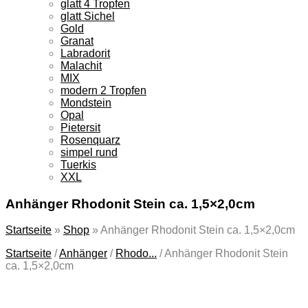
glatt 4 Tropfen
glatt Sichel
Gold
Granat
Labradorit
Malachit
MIX
modern 2 Tropfen
Mondstein
Opal
Pietersit
Rosenquarz
simpel rund
Tuerkis
XXL
Anhänger Rhodonit Stein ca. 1,5×2,0cm
Startseite
»
Shop
»
Anhänger Rhodonit Stein ca. 1,5×2,0cm
Startseite
/
Anhänger
/
Rhodo...
/
Anhänger Rhodonit Stein
ca. 1,5×2,0cm