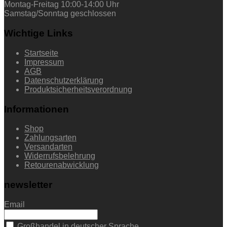
Montag-Freitag 10:00-14:00 Uhr
Samstag/Sonntag geschlossen
Wichtige Links
Startseite
Impressum
AGB
Datenschutzerklärung
Produktsicherheitsverordnung
Informationen
Shop
Zahlungsarten
Versandarten
Widerrufsbelehrung
Retourenabwicklung
newsletter
Email
Großhandel in deutscher Sprache