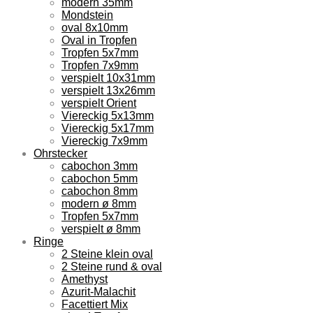
modern 35mm
Mondstein
oval 8x10mm
Oval in Tropfen
Tropfen 5x7mm
Tropfen 7x9mm
verspielt 10x31mm
verspielt 13x26mm
verspielt Orient
Viereckig 5x13mm
Viereckig 5x17mm
Viereckig 7x9mm
Ohrstecker
cabochon 3mm
cabochon 5mm
cabochon 8mm
modern ø 8mm
Tropfen 5x7mm
verspielt ø 8mm
Ringe
2 Steine klein oval
2 Steine rund & oval
Amethyst
Azurit-Malachit
Facettiert Mix