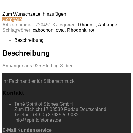
Zum Wunschzettel hinzufügen
Compare
Artikelnummer:
720451
Kategorien:
Rhodo...
,
Anhänger
Schlagwörter:
cabochon
,
oval
,
Rhodonit
,
rot
Beschreibung
Beschreibung
Anhänger aus 925 Sterling Silber.
Ihr Fachhändler für Silberschmuck.
Kontakt
Terré Spirit of Stones GmbH
Zum Eichicht 17 08539 Rodau Deutschland
Telefon: +49 (0) 37435 519082
info@spiritofstones.de
E-Mail Kundenservice