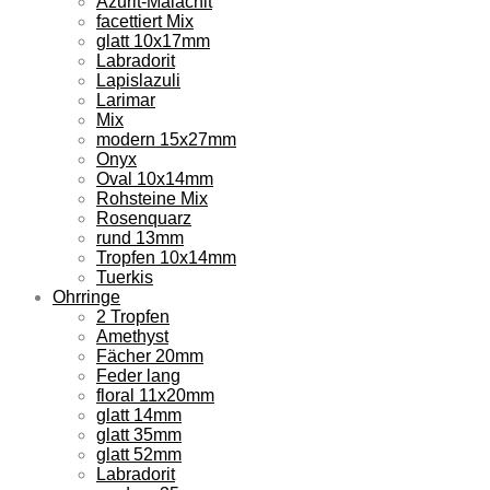
Azurit-Malachit
facettiert Mix
glatt 10x17mm
Labradorit
Lapislazuli
Larimar
Mix
modern 15x27mm
Onyx
Oval 10x14mm
Rohsteine Mix
Rosenquarz
rund 13mm
Tropfen 10x14mm
Tuerkis
Ohrringe
2 Tropfen
Amethyst
Fächer 20mm
Feder lang
floral 11x20mm
glatt 14mm
glatt 35mm
glatt 52mm
Labradorit