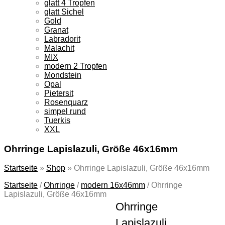
glatt 4 Tropfen
glatt Sichel
Gold
Granat
Labradorit
Malachit
MIX
modern 2 Tropfen
Mondstein
Opal
Pietersit
Rosenquarz
simpel rund
Tuerkis
XXL
Ohrringe Lapislazuli, Größe 46x16mm
Startseite
»
Shop
»
Ohrringe Lapislazuli, Größe 46x16mm
Startseite
/
Ohrringe
/
modern 16x46mm
/
Ohrringe
Lapislazuli, Größe 46x16mm
Ohrringe
Lapislazuli,