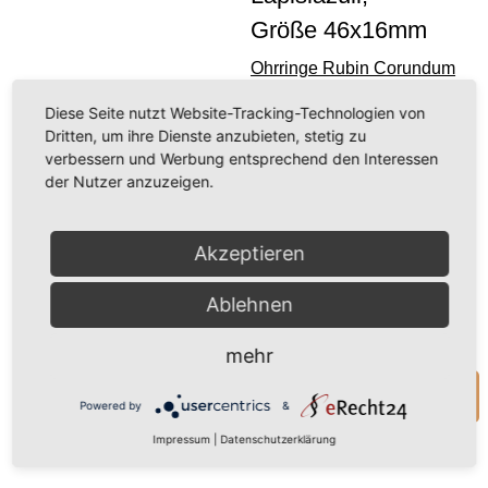
Wir
Größe 46x16mm
benötigen
Ihre
Ohrringe Rubin Corundum
Zustimmung,
fac. Größe
um den
46x16mm
Ohrringe Zitrin fac.,
Diese Seite nutzt Website-Tracking-Technologien von
Länge: 27mm
Youtube-
Dritten, um ihre Dienste anzubieten, stetig zu
Service zu
verbessern und Werbung entsprechend den Interessen
66,00 €
(inkl. MwSt.)
laden!
der Nutzer anzuzeigen.
(55,46 € exkl. MwSt.)
Wir verwenden
inkl. 19 % MwSt.
zzgl.
Akzeptieren
einen Service
Versandkosten
eines
Drittanbieters, um
Ablehnen
Nicht vorrätig
Videoinhalte
einzubetten.
mehr
Dieser Service
kann Daten zu
Anfrage zum Produkt
Powered by
&
Ihren Aktivitäten
sammeln. Bitte
Impressum
|
Datenschutzerklärung
lesen Sie die
Details durch und