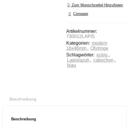
stimmen Sie der
Zum Wunschzettel Hinzufügen
Nutzung des
Compare
Service zu, um
dieses Video
anzusehen.
Artikelnummer:
730012LAPIS
Mehr
Kategorien:
modern
Informationen
16x46mm
,
Ohrringe
Schlagwörter:
eckig
,
Akzeptieren
Lapislazuli
,
cabochon
,
blau
Powered by
Usercentrics
Consent
Management
Platform
Beschreibung
Beschreibung