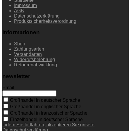
Startseite
Impressum
AGB
Datenschutzerklärung
Produktsicherheitsverordnung
Informationen
Shop
Zahlungsarten
Versandarten
Widerrufsbelehrung
Retourenabwicklung
newsletter
Email
Großhandel in deutscher Sprache
Großhandel in englischer Sprache
Großhandel in französischer Sprache
Einzelhandel in deutscher Sprache
Indem Sie fortfahren, akzeptieren Sie unsere
Datenschutzerklärung.