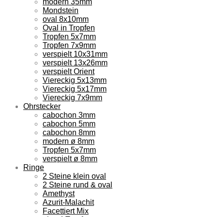
modern 35mm
Mondstein
oval 8x10mm
Oval in Tropfen
Tropfen 5x7mm
Tropfen 7x9mm
verspielt 10x31mm
verspielt 13x26mm
verspielt Orient
Viereckig 5x13mm
Viereckig 5x17mm
Viereckig 7x9mm
Ohrstecker
cabochon 3mm
cabochon 5mm
cabochon 8mm
modern ø 8mm
Tropfen 5x7mm
verspielt ø 8mm
Ringe
2 Steine klein oval
2 Steine rund & oval
Amethyst
Azurit-Malachit
Facettiert Mix