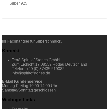
Silber 925
Ihr Fachhändler für Silberschmuck.
Kontakt
Terré Spirit of Stones GmbH
Zum Eichicht 17 08539 Rodau Deutschland
Telefon: +49 (0) 37435 519082
info@spiritofstones.de
E-Mail Kundenservice
Montag-Freitag 10:00-14:00 Uhr
Samstag/Sonntag geschlossen
Wichtige Links