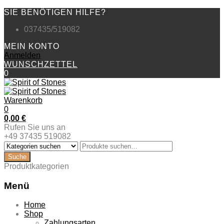
SIE BENÖTIGEN HILFE?
037435/519082
MEIN KONTO
Anmelden
WUNSCHZETTEL
0
Warenkorb
0
0,00
€
Rufen Sie uns an
+49 37435 519082
Produktkategorien
Menü
Zum
Home
Inhalt
Shop
springen
Zahlungsarten