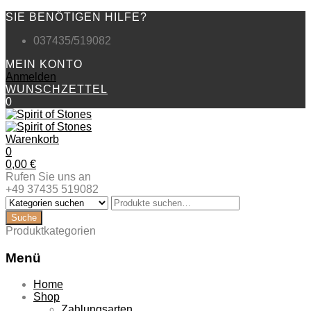
SIE BENÖTIGEN HILFE?
037435/519082
MEIN KONTO
Anmelden
WUNSCHZETTEL
0
Warenkorb
0
0,00
€
Rufen Sie uns an
+49 37435 519082
Produktkategorien
Menü
Zum
Home
Inhalt
Shop
springen
Zahlungsarten