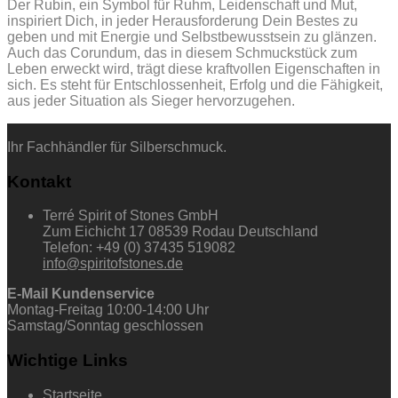
Der Rubin, ein Symbol für Ruhm, Leidenschaft und Mut,
inspiriert Dich, in jeder Herausforderung Dein Bestes zu
geben und mit Energie und Selbstbewusstsein zu glänzen.
Auch das Corundum, das in diesem Schmuckstück zum
Leben erweckt wird, trägt diese kraftvollen Eigenschaften in
sich. Es steht für Entschlossenheit, Erfolg und die Fähigkeit,
aus jeder Situation als Sieger hervorzugehen.
Ihr Fachhändler für Silberschmuck.
Kontakt
Terré Spirit of Stones GmbH
Zum Eichicht 17 08539 Rodau Deutschland
Telefon: +49 (0) 37435 519082
info@spiritofstones.de
E-Mail Kundenservice
Montag-Freitag 10:00-14:00 Uhr
Samstag/Sonntag geschlossen
Wichtige Links
Startseite