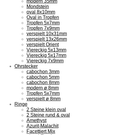
modern 35mm
Mondstein
oval 8x10mm
Oval in Tropfen
Tropfen 5x7mm
Tropfen 7x9mm
verspielt 10x31mm
verspielt 13x26mm
verspielt Orient
Viereckig 5x13mm
Viereckig 5x17mm
Viereckig 7x9mm
Ohrstecker
cabochon 3mm
cabochon 5mm
cabochon 8mm
modern ø 8mm
Tropfen 5x7mm
verspielt ø 8mm
Ringe
2 Steine klein oval
2 Steine rund & oval
Amethyst
Azurit-Malachit
Facettiert Mix