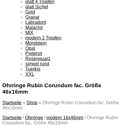
glatt 4 Tropfen
glatt Sichel
Gold
Granat
Labradorit
Malachit
MIX
modern 2 Tropfen
Mondstein
Opal
Pietersit
Rosenquarz
simpel rund
Tuerkis
XXL
Ohrringe Rubin Corundum fac. Größe
46x16mm
Startseite
»
Shop
»
Ohrringe Rubin Corundum fac. Größe
46x16mm
Startseite
/
Ohrringe
/
modern 16x46mm
/
Ohrringe Rubin
Corundum fac. Größe 46x16mm