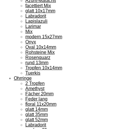
Azurit-Malachit
facettiert Mix
glatt 10x17mm
Labradorit
Lapislazuli
Larimar
Mix
modern 15x27mm
Onyx
Oval 10x14mm
Rohsteine Mix
Rosenquarz
rund 13mm
Tropfen 10x14mm
Tuerkis
Ohrringe
2 Tropfen
Amethyst
Fächer 20mm
Feder lang
floral 11x20mm
glatt 14mm
glatt 35mm
glatt 52mm
Labradorit