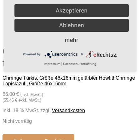
Akzeptieren
Ablehnen
mehr
Ohrringe Rubin Corundum
Powered by
&
fac. Größe 46x16mm
Impressum
|
Datenschutzerklärung
Ohrringe Türkis, Größe 46x16mm gefärbter Howlith
Ohrringe
Lapislazuli, Größe 46x16mm
66,00 €
(inkl. MwSt.)
(55,46 € exkl. MwSt.)
inkl. 19 % MwSt.
zzgl.
Versandkosten
Nicht vorrätig