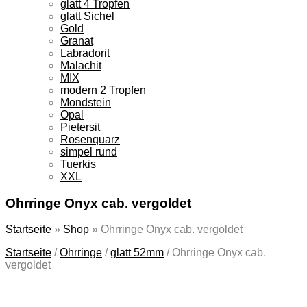
glatt 4 Tropfen
glatt Sichel
Gold
Granat
Labradorit
Malachit
MIX
modern 2 Tropfen
Mondstein
Opal
Pietersit
Rosenquarz
simpel rund
Tuerkis
XXL
Ohrringe Onyx cab. vergoldet
Startseite
»
Shop
»
Ohrringe Onyx cab. vergoldet
Startseite
/
Ohrringe
/
glatt 52mm
/
Ohrringe Onyx cab.
vergoldet