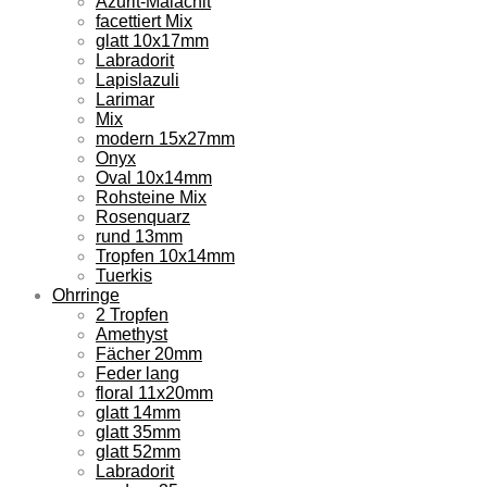
Azurit-Malachit
facettiert Mix
glatt 10x17mm
Labradorit
Lapislazuli
Larimar
Mix
modern 15x27mm
Onyx
Oval 10x14mm
Rohsteine Mix
Rosenquarz
rund 13mm
Tropfen 10x14mm
Tuerkis
Ohrringe
2 Tropfen
Amethyst
Fächer 20mm
Feder lang
floral 11x20mm
glatt 14mm
glatt 35mm
glatt 52mm
Labradorit