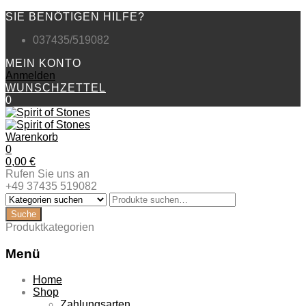
SIE BENÖTIGEN HILFE?
037435/519082
MEIN KONTO
Anmelden
WUNSCHZETTEL
0
Warenkorb
0
0,00
€
Rufen Sie uns an
+49 37435 519082
Produktkategorien
Menü
Zum
Home
Inhalt
Shop
springen
Zahlungsarten