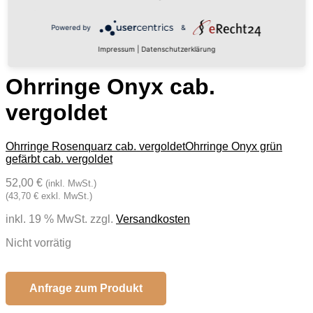
Powered by
&
Impressum
|
Datenschutzerklärung
Ohrringe Onyx cab.
vergoldet
Ohrringe Rosenquarz cab. vergoldet
Ohrringe Onyx grün
gefärbt cab. vergoldet
52,00 €
(inkl. MwSt.)
(43,70 € exkl. MwSt.)
inkl. 19 % MwSt.
zzgl.
Versandkosten
Nicht vorrätig
Anfrage zum Produkt