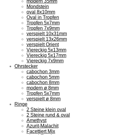
modern 35mm
Mondstein
oval 8x10mm
Oval in Tropfen
Tropfen 5x7mm
Tropfen 7x9mm
verspielt 10x31mm
verspielt 13x26mm
verspielt Orient
Viereckig 5x13mm
Viereckig 5x17mm
Viereckig 7x9mm
Ohrstecker
cabochon 3mm
cabochon 5mm
cabochon 8mm
modern ø 8mm
Tropfen 5x7mm
verspielt ø 8mm
Ringe
2 Steine klein oval
2 Steine rund & oval
Amethyst
Azurit-Malachit
Facettiert Mix