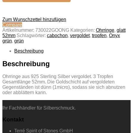
Zum Wunschzettel hinzufügen
Compare
Artikelnummer:
730022GOONG
Kategorien:
Ohrringe
,
glatt
52mm
Schlagwörter:
cabochon
,
vergoldet
,
tropfen
,
Onyx
grün
,
grün
Beschreibung
Beschreibung
Ohrringe aus 925 Sterling Silber vergoldet. 3 Tropfen
Gesamtlänge 52mm. Die Goldschicht auf vergoldeten
Gegenständen ist dünn (1micro), sodass sie sich abnutzen
oder abblättern kann.
Ihr Fachhändler für Silberschmuck.
Kontakt
Terré Spirit of Stones GmbH