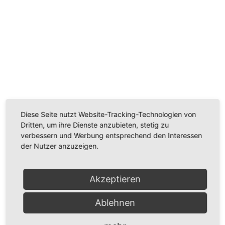
Wir benötigen Ihre Zustimmung, um den
Youtube-Service zu laden!
Wir verwenden einen Service eines Drittanbieters, um
Videoinhalte einzubetten. Dieser Service kann Daten
zu Ihren Aktivitäten sammeln. Bitte lesen Sie die Details
Diese Seite nutzt Website-Tracking-Technologien von
durch und stimmen Sie der Nutzung des Service zu,
Dritten, um ihre Dienste anzubieten, stetig zu
um dieses Video anzusehen.
verbessern und Werbung entsprechend den Interessen
der Nutzer anzuzeigen.
Mehr Informationen
Akzeptieren
Akzeptieren
Powered by
Usercentrics Consent Management
Ablehnen
Platform