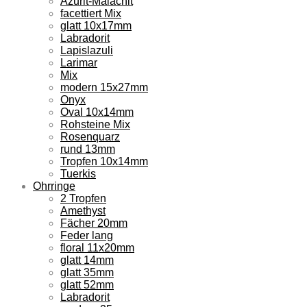
Azurit-Malachit
facettiert Mix
glatt 10x17mm
Labradorit
Lapislazuli
Larimar
Mix
modern 15x27mm
Onyx
Oval 10x14mm
Rohsteine Mix
Rosenquarz
rund 13mm
Tropfen 10x14mm
Tuerkis
Ohrringe
2 Tropfen
Amethyst
Fächer 20mm
Feder lang
floral 11x20mm
glatt 14mm
glatt 35mm
glatt 52mm
Labradorit