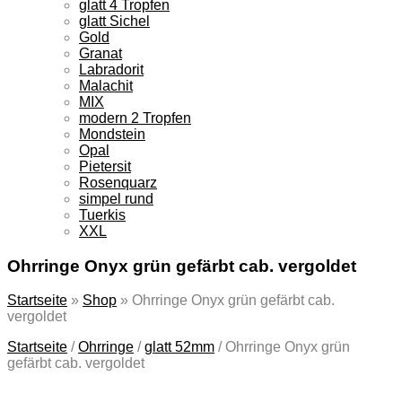
glatt 4 Tropfen
glatt Sichel
Gold
Granat
Labradorit
Malachit
MIX
modern 2 Tropfen
Mondstein
Opal
Pietersit
Rosenquarz
simpel rund
Tuerkis
XXL
Ohrringe Onyx grün gefärbt cab. vergoldet
Startseite
»
Shop
»
Ohrringe Onyx grün gefärbt cab.
vergoldet
Startseite
/
Ohrringe
/
glatt 52mm
/
Ohrringe Onyx grün
gefärbt cab. vergoldet