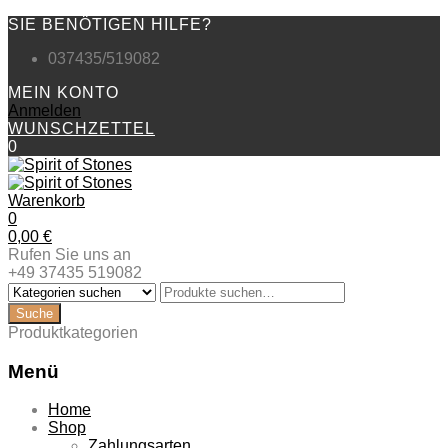
SIE BENÖTIGEN HILFE?
037435/519082
MEIN KONTO
Anmelden
WUNSCHZETTEL
0
Warenkorb
0
0,00
€
Rufen Sie uns an
+49 37435 519082
Produktkategorien
Menü
Zum
Home
Inhalt
Shop
springen
Zahlungsarten