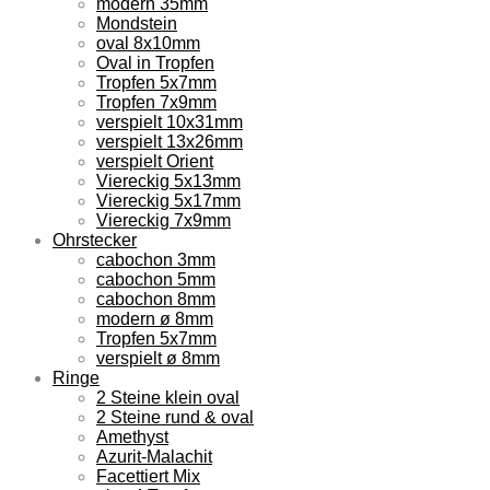
modern 35mm
Mondstein
oval 8x10mm
Oval in Tropfen
Tropfen 5x7mm
Tropfen 7x9mm
verspielt 10x31mm
verspielt 13x26mm
verspielt Orient
Viereckig 5x13mm
Viereckig 5x17mm
Viereckig 7x9mm
Ohrstecker
cabochon 3mm
cabochon 5mm
cabochon 8mm
modern ø 8mm
Tropfen 5x7mm
verspielt ø 8mm
Ringe
2 Steine klein oval
2 Steine rund & oval
Amethyst
Azurit-Malachit
Facettiert Mix