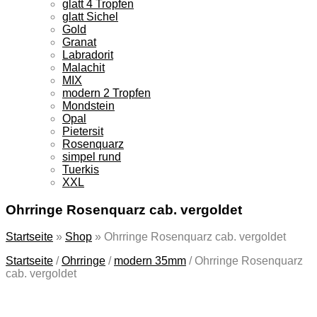
glatt 4 Tropfen
glatt Sichel
Gold
Granat
Labradorit
Malachit
MIX
modern 2 Tropfen
Mondstein
Opal
Pietersit
Rosenquarz
simpel rund
Tuerkis
XXL
Ohrringe Rosenquarz cab. vergoldet
Startseite
»
Shop
»
Ohrringe Rosenquarz cab. vergoldet
Startseite
/
Ohrringe
/
modern 35mm
/
Ohrringe Rosenquarz
cab. vergoldet