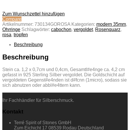
Zum Wunschzettel hinzufügen
Compare
Artikelnummer:
730134GOROSA
Kategorien:
modern 35mm
,
Ohrringe
Schlagwörter:
cabochon
,
vergoldet
,
Rosenquarz
,
rosa
,
tropfen
Beschreibung
Beschreibung
Stein ca. 1,2 x 0,7cm und 0,4cm, Gesamtl#e4nge ca. 4,2 cm
gefasst in 925 Sterling Silber vergoldet. Die Goldschicht auf
vergoldeten Gegenst#e4nden ist d#fcnn (1micro), sodass sie
sich abnutzen oder abbl#e4ttern kann.
Ihr Fachhändler für Silberschmuck.
Kontakt
Terré Spirit of Stones GmbH
Zum Eichicht 17 08539 Rodau Deutschland