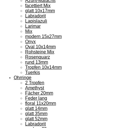
Azurit-Malachit
facettiert Mix
glatt 10x17mm
Labradorit
Lapislazuli
Larimar
Mix
modern 15x27mm
Onyx
Oval 10x14mm
Rohsteine Mix
Rosenquarz
rund 13mm
Tropfen 10x14mm
Tuerkis
Ohrringe
2 Tropfen
Amethyst
Fächer 20mm
Feder lang
floral 11x20mm
glatt 14mm
glatt 35mm
glatt 52mm
Labradorit