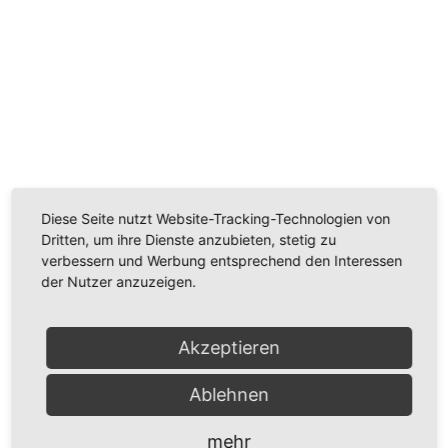
Wir benötigen Ihre Zustimmung, um den
Youtube-Service zu laden!
Wir verwenden einen Service eines Drittanbieters, um
Videoinhalte einzubetten. Dieser Service kann Daten
zu Ihren Aktivitäten sammeln. Bitte lesen Sie die Details
durch und stimmen Sie der Nutzung des Service zu,
Diese Seite nutzt Website-Tracking-Technologien von
um dieses Video anzusehen.
Dritten, um ihre Dienste anzubieten, stetig zu
verbessern und Werbung entsprechend den Interessen
der Nutzer anzuzeigen.
Mehr Informationen
Akzeptieren
Akzeptieren
Powered by
Usercentrics Consent Management
Ablehnen
Platform
mehr