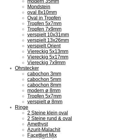
modern 35mm
Mondstein
oval 8x10mm
Oval in Tropfen
Tropfen 5x7mm
Tropfen 7x9mm
verspielt 10x31mm
verspielt 13x26mm
verspielt Orient
Viereckig 5x13mm
Viereckig 5x17mm
Viereckig 7x9mm
Ohrstecker
cabochon 3mm
cabochon 5mm
cabochon 8mm
modern ø 8mm
Tropfen 5x7mm
verspielt ø 8mm
Ringe
2 Steine klein oval
2 Steine rund & oval
Amethyst
Azurit-Malachit
Facettiert Mix