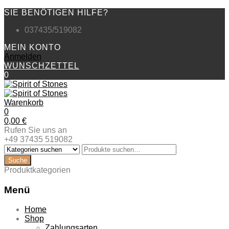
SIE BENÖTIGEN HILFE?
037435/519082
MEIN KONTO
Anmelden
WUNSCHZETTEL
0
Warenkorb
0
0,00
€
Rufen Sie uns an
+49 37435 519082
Produktkategorien
Menü
Zum
Home
Inhalt
Shop
springen
Zahlungsarten