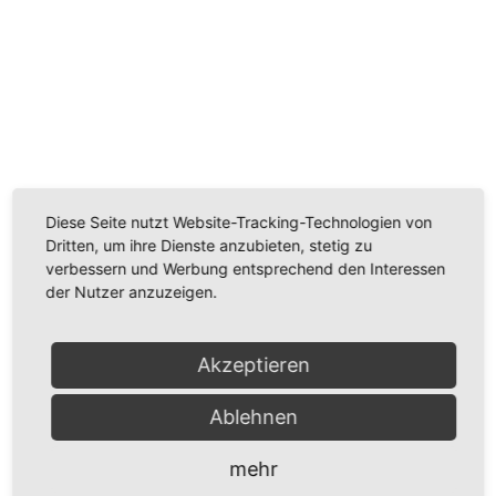
Wir benötigen Ihre Zustimmung, um den
Youtube-Service zu laden!
Wir verwenden einen Service eines Drittanbieters, um
Videoinhalte einzubetten. Dieser Service kann Daten
Diese Seite nutzt Website-Tracking-Technologien von
zu Ihren Aktivitäten sammeln. Bitte lesen Sie die Details
Dritten, um ihre Dienste anzubieten, stetig zu
durch und stimmen Sie der Nutzung des Service zu,
verbessern und Werbung entsprechend den Interessen
um dieses Video anzusehen.
der Nutzer anzuzeigen.
Mehr Informationen
Akzeptieren
Akzeptieren
Ablehnen
Powered by
Usercentrics Consent Management
Platform
mehr