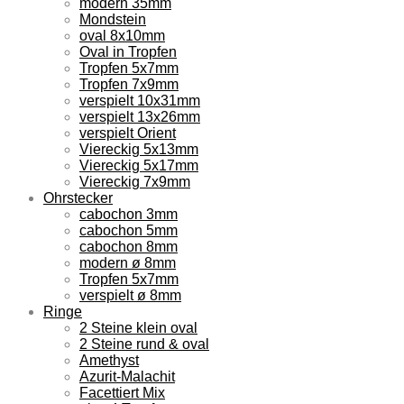
modern 35mm
Mondstein
oval 8x10mm
Oval in Tropfen
Tropfen 5x7mm
Tropfen 7x9mm
verspielt 10x31mm
verspielt 13x26mm
verspielt Orient
Viereckig 5x13mm
Viereckig 5x17mm
Viereckig 7x9mm
Ohrstecker
cabochon 3mm
cabochon 5mm
cabochon 8mm
modern ø 8mm
Tropfen 5x7mm
verspielt ø 8mm
Ringe
2 Steine klein oval
2 Steine rund & oval
Amethyst
Azurit-Malachit
Facettiert Mix