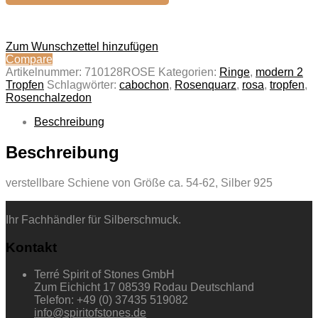
Zum Wunschzettel hinzufügen
Compare
Artikelnummer:
710128ROSE
Kategorien:
Ringe
,
modern 2
Tropfen
Schlagwörter:
cabochon
,
Rosenquarz
,
rosa
,
tropfen
,
Rosenchalzedon
Beschreibung
Beschreibung
verstellbare Schiene von Größe ca. 54-62, Silber 925
Ihr Fachhändler für Silberschmuck.
Kontakt
Terré Spirit of Stones GmbH
Zum Eichicht 17 08539 Rodau Deutschland
Telefon: +49 (0) 37435 519082
info@spiritofstones.de