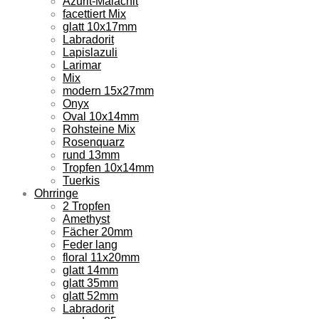
Azurit-Malachit
facettiert Mix
glatt 10x17mm
Labradorit
Lapislazuli
Larimar
Mix
modern 15x27mm
Onyx
Oval 10x14mm
Rohsteine Mix
Rosenquarz
rund 13mm
Tropfen 10x14mm
Tuerkis
Ohrringe
2 Tropfen
Amethyst
Fächer 20mm
Feder lang
floral 11x20mm
glatt 14mm
glatt 35mm
glatt 52mm
Labradorit