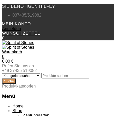
SIE BENÖTIGEN HILFE?
037435/519082
MEIN KONTO
Anmelden
WUNSCHZETTEL
0
Warenkorb
0
0,00
€
Rufen Sie uns an
+49 37435 519082
Produktkategorien
Menü
Zum
Home
Inhalt
Shop
springen
Zahlungsarten