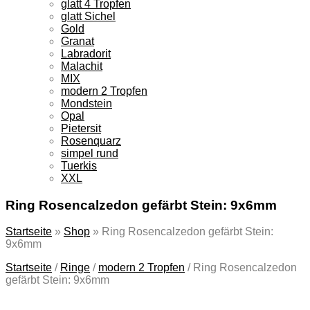
glatt 4 Tropfen
glatt Sichel
Gold
Granat
Labradorit
Malachit
MIX
modern 2 Tropfen
Mondstein
Opal
Pietersit
Rosenquarz
simpel rund
Tuerkis
XXL
Ring Rosencalzedon gefärbt Stein: 9x6mm
Startseite
»
Shop
»
Ring Rosencalzedon gefärbt Stein:
9x6mm
Startseite
/
Ringe
/
modern 2 Tropfen
/
Ring Rosencalzedon
gefärbt Stein: 9x6mm